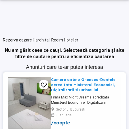
Rezerva cazare Harghita | Regim Hotelier
Nu am găsit ceea ce cauți.
Selectează categoria și alte
filtre de căutare pentru a eficientiza căutarea
Anunțuri care te-ar putea interesa
Camere airbnb Ghencea-Dantelei
acreditata Ministerul Economiei,
Digitalizarii siTurismului
Firma Max Night Dreams acreditata
Ministerul Economiei, Digitalizarii,
Antreprenoriatului si Turismului închiriază
Sector 5, Bucuresti
in regim hotelier in zona Drumul Taberei -
1 ianuarie
Ghencea diferite tipuri de camere Camera
/noapte
single cu o suprafață totală de 16mp
150ei 3ore , 170lei noapte Camera dublă