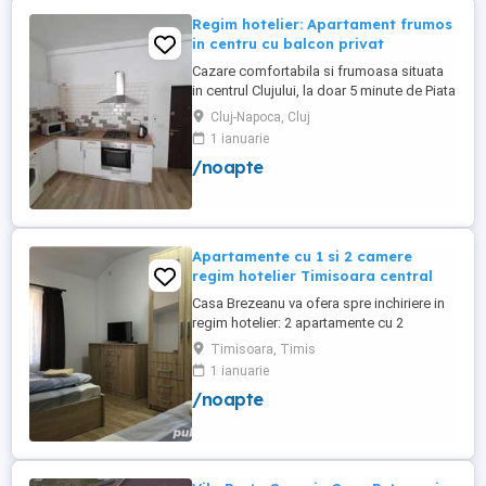
Regim hotelier: Apartament frumos
in centru cu balcon privat
Cazare comfortabila si frumoasa situata
in centrul Clujului, la doar 5 minute de Piata
Mihai Viteazu, intr-un bloc nou.
Cluj-Napoca, Cluj
Apartamentul este mobilat si utilat
1 ianuarie
complet, avand aragaz, hota, cuptor de
/noapte
microunde, fierbator de apa, masina de
spalat, uscator de rufe, frigider, televizor
si internet. Are si un ...
Apartamente cu 1 si 2 camere
regim hotelier Timisoara central
Casa Brezeanu va ofera spre inchiriere in
regim hotelier: 2 apartamente cu 2
dormitoare, baie si bucatarie proprie. (4
Timisoara, Timis
locuri cazare in fiecare apartament) 1
1 ianuarie
apartament cu 1 dormitor, baie si
/noapte
bucatarie proprie. (3 locuri cazare) Fiecare
apartament dispune de bucatarie complet
utilata,baie cu cabina ...