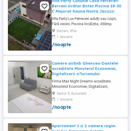
Vila Party Cununie Casa Petreceri
Berceni Grătar Botez Piscina 28-30
C Majorat Sauna Nunta Jacuzzi
Vila Party Lux Petreceri adulți sau copii,
Fără vecini, Piscina încălzita, 450mp
S+P+2E lângă București ( Berceni- Ilfov) ,
Berceni, Ilfov
asfalt, Uber Bolt ,pentru cazare regim
1 ianuarie
hotelier, petreceri copii, pool party 30 ,
/noapte
onomastici , nunti , botezuri, team building
, filmări , ședințe foto, clipuri video, pool
party, ...
Camere airbnb Ghencea-Dantelei
acreditata Ministerul Economiei,
Digitalizarii siTurismului
Firma Max Night Dreams acreditata
Ministerul Economiei, Digitalizarii,
Antreprenoriatului si Turismului închiriază
Sector 5, Bucuresti
in regim hotelier in zona Drumul Taberei -
1 ianuarie
Ghencea diferite tipuri de camere Camera
/noapte
single cu o suprafață totală de 16mp
150ei 3ore , 170lei noapte Camera dublă
cu o suprafață totală de ...
Apartament 1 si 2 camere regim