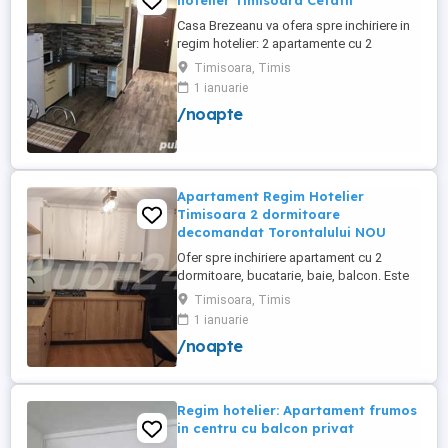
hotelier Timisoara Cetatii
Casa Brezeanu va ofera spre inchiriere in
regim hotelier: 2 apartamente cu 2
dormitoare, baie si bucatarie proprie. (4
Timisoara, Timis
locuri cazare in fiecare apartament) 1
1 ianuarie
apartament cu 1 dormitor, baie si
/noapte
bucatarie proprie. (3 locuri cazare) Fiecare
apartament dispune de bucatarie complet
utilata,baie cu cabina ...
Apartament Regim Hotelier
Timisoara 2 dormitoare
decomandat Torontalului NOU
Ofer spre inchiriere apartament cu 2
dormitoare, bucatarie, baie, balcon. Este
complet utilat si mobilat nou, clima,
Timisoara, Timis
internet, tv, video interfon masina de
1 ianuarie
spalat haine, lenjerii, prosoape,
/noapte
consumabile. In incinta complexului de
apartamente se afla un supermarket si loc
de joaca pentru copii. Apartamentul ...
Regim hotelier: Apartament frumos
in centru cu balcon privat