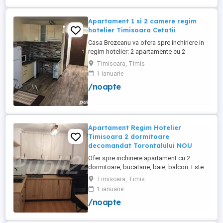
cu o suprafață totală de ...
Apartament 1 si 2 camere regim
hotelier Timisoara Cetatii
Casa Brezeanu va ofera spre inchiriere in
regim hotelier: 2 apartamente cu 2
dormitoare, baie si bucatarie proprie. (4
Timisoara, Timis
locuri cazare in fiecare apartament) 1
1 ianuarie
apartament cu 1 dormitor, baie si
/noapte
bucatarie proprie. (3 locuri cazare) Fiecare
apartament dispune de bucatarie complet
utilata,baie cu cabina ...
Apartament Regim Hotelier
Timisoara 2 dormitoare
decomandat Torontalului NOU
Ofer spre inchiriere apartament cu 2
dormitoare, bucatarie, baie, balcon. Este
complet utilat si mobilat nou, clima,
Timisoara, Timis
internet, tv, video interfon masina de
1 ianuarie
spalat haine, lenjerii, prosoape,
/noapte
consumabile. In incinta complexului de
apartamente se afla un supermarket si loc
de joaca pentru copii. Apartamentul ...