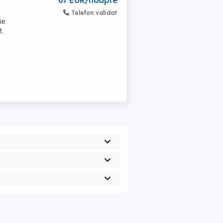
67 EUR/noapte
Telefon validat
ie
t.