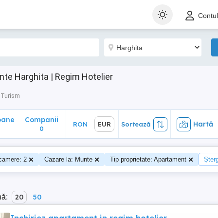
ane
Companii
Hartă
RON
EUR
Sortează
Contu
0
te Harghita | Regim Hotelier
 Turism
oane
Companii
Hartă
RON
EUR
Sortează
0
camere: 2
Cazare la: Munte
Tip proprietate: Apartament
Șterg
nă:
20
50