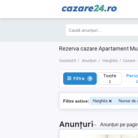
cazare
24
.ro
Toate
Perso
Filtre
4
1
1
Rezerva cazare Apartament Mun
Cazare24
Anunțuri
Harghita
Cazare -
Toate
Pers
Filtre
4
1
1
Filtre active:
Harghita
Numar de 
Anunțuri
–
Anunțuri pe pagi