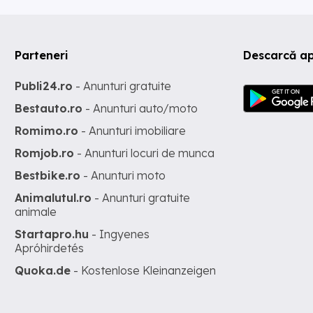
Parteneri
Descarcă ap
Publi24.ro
- Anunturi gratuite
Bestauto.ro
- Anunturi auto/moto
Romimo.ro
- Anunturi imobiliare
Romjob.ro
- Anunturi locuri de munca
Bestbike.ro
- Anunturi moto
Animalutul.ro
- Anunturi gratuite
animale
Startapro.hu
- Ingyenes
Apróhirdetés
Quoka.de
- Kostenlose Kleinanzeigen