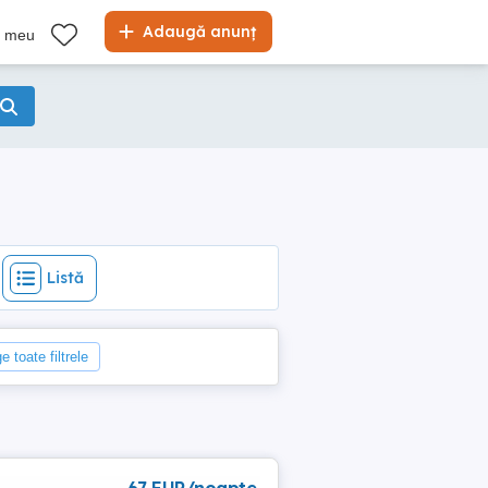
Listă
Adaugă anunț
l meu
Listă
e toate filtrele