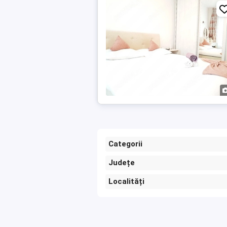
Categorii
Județe
Localități