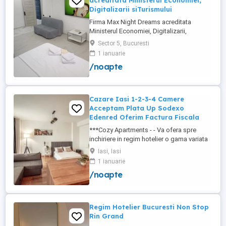
acreditata Ministerul Economiei,
Digitalizarii siTurismului
Firma Max Night Dreams acreditata
Ministerul Economiei, Digitalizarii,
Antreprenoriatului si Turismului închiriază
Sector 5, Bucuresti
in regim hotelier in zona Drumul Taberei -
1 ianuarie
Ghencea diferite tipuri de camere Camera
/noapte
single cu o suprafață totală de 16mp
150ei 3ore , 170lei noapte Camera dublă
cu o suprafață totală de ...
Cazare Iasi 1-2-3-4 Camere
Acceptam Plata Up Sodexo
Edenred Oferim Factura Fiscala
***Cozy Apartments - - Va ofera spre
inchiriere in regim hotelier o gama variata
de apartamente si garsoniere situate in
Iasi, Iasi
puncte cheie ale orasului doar in
1 ianuarie
complexe rezidentiale noi: *Zona Palas
/noapte
Mall - Centru - Complex Lazar Residence;
*Zona Palas Mall - Centru Complex Q
Residence; *Zona Palas Mall - ...
Regim Hotelier Bucuresti Non Stop
Rin Grand