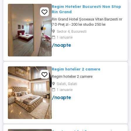
Regim Hotelier Bucuresti Non Stop
Rin Grand
Rin Grand Hotel Șoseaua Vitan Barzesti nr
7 D Preț zi - 200 lei studio 250 lei
apartament
Sector 4, Bucuresti
1 ianuarie
/noapte
Regim hotelier 2 camere
Regim hotelier 2 camere
Galati, Galati
1 ianuarie
/noapte