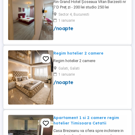
Rin Grand Hotel Șoseaua Vitan Barzesti nr
7 D Preț zi - 200 lei studio 250 lei
apartament
Sector 4, Bucuresti
1 ianuarie
/noapte
Regim hotelier 2 camere
Regim hotelier 2 camere
Galati, Galati
1 ianuarie
/noapte
Apartament 1 si 2 camere regim
hotelier Timisoara Cetatii
Casa Brezeanu va ofera spre inchiriere in