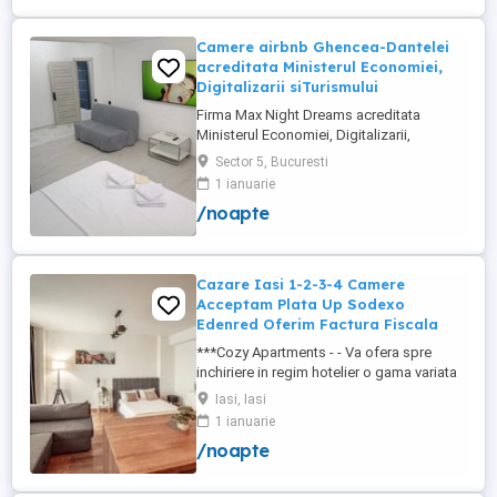
+wifi , frigider, mașină spălat, ...
Camere airbnb Ghencea-Dantelei
acreditata Ministerul Economiei,
Digitalizarii siTurismului
Firma Max Night Dreams acreditata
Ministerul Economiei, Digitalizarii,
Antreprenoriatului si Turismului închiriază
Sector 5, Bucuresti
in regim hotelier in zona Drumul Taberei -
1 ianuarie
Ghencea diferite tipuri de camere Camera
/noapte
single cu o suprafață totală de 16mp
150ei 3ore , 170lei noapte Camera dublă
cu o suprafață totală de ...
Cazare Iasi 1-2-3-4 Camere
Acceptam Plata Up Sodexo
Edenred Oferim Factura Fiscala
***Cozy Apartments - - Va ofera spre
inchiriere in regim hotelier o gama variata
de apartamente si garsoniere situate in
Iasi, Iasi
puncte cheie ale orasului doar in
1 ianuarie
complexe rezidentiale noi: *Zona Palas
/noapte
Mall - Centru - Complex Lazar Residence;
*Zona Palas Mall - Centru Complex Q
Residence; *Zona Palas Mall - ...