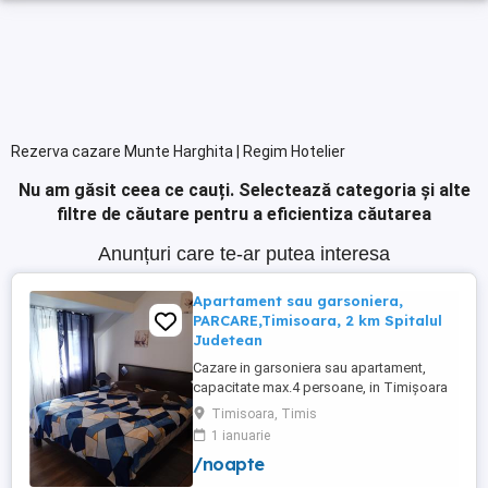
Rezerva cazare Munte Harghita | Regim Hotelier
Nu am găsit ceea ce cauți.
Selectează categoria și alte
filtre de căutare pentru a eficientiza căutarea
Anunțuri care te-ar putea interesa
Apartament sau garsoniera,
PARCARE,Timisoara, 2 km Spitalul
Judetean
Cazare in garsoniera sau apartament,
capacitate max.4 persoane, in Timișoara
la 2 km de Spitalul Judetean. (la doua
Timisoara, Timis
strazi)de zona Calea Buziasului
1 ianuarie
Lic.Electrotimis si la 2 km de Mosnita
/noapte
Noua Centura. PARCARE. Situat la et.1 al
unui imobil, pat simplu sau matrimonial ,tv