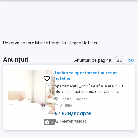
Rezerva cazare Munte Harghita | Regim Hotelier
Anunțuri
20
50
Anunțuri pe pagină:
Inchiriez apartament in regim
hotelier
Apartamentul ,,ANA" se afla la etajul 1 al
blocului, situat in zona centrala. este
compus din 2 dormitoare decomandate si
Toplita, Harghita
o bucătărie complet utilata, un balcon
31 iulie
unde este amenajat un loc pentru fumat.
67 EUR/noapte
Pentru detalii suplimentare si inchiriere
relatii la telefon
Telefon validat
5