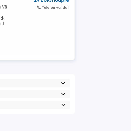
29 EUR/noapte
u Vă
Telefon validat
nd-
let