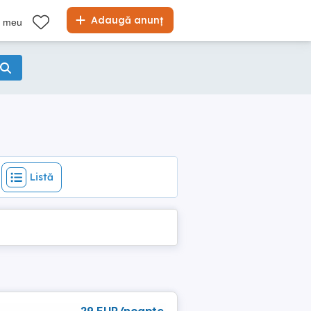
Listă
Adaugă anunț
l meu
Listă