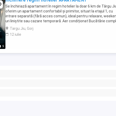
inchiriere regim hotelier APARTAMENT
Se închiriază apartament în regim hotelier la doar 6 km de Târgu Ji
oferim un apartament confortabil și primitor, situat la etajul 1, cu
intrare separată (fără acces comun), ideal pentru relaxare, weeke
uri liniștite sau cazare temporară. Aer condiționat Bucătărie comp
mobilată și ...
Targu Jiu, Gorj
12 iulie
5