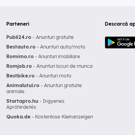
Parteneri
Descarcă ap
Publi24.ro
- Anunturi gratuite
Bestauto.ro
- Anunturi auto/moto
Romimo.ro
- Anunturi imobiliare
Romjob.ro
- Anunturi locuri de munca
Bestbike.ro
- Anunturi moto
Animalutul.ro
- Anunturi gratuite
animale
Startapro.hu
- Ingyenes
Apróhirdetés
Quoka.de
- Kostenlose Kleinanzeigen