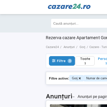
cazare
24
.ro
Toate
Perso
Filtre
3
1
1
Rezerva cazare Apartament Gorj
Cazare24
Anunțuri
Gorj
Cazare - Tur
Toate
Pers
Filtre
3
1
1
Filtre active:
Gorj
Numar de came
Anunțuri
–
Anunțuri pe pagi