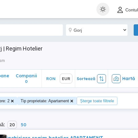
ane
Companii
Hartă
RON
EUR
Sortează
Contu
0
 | Regim Hotelier
ism
oane
Companii
Hartă
RON
EUR
Sortează
0
re: 2
Tip proprietate: Apartament
Șterge toate filtrele
nă:
20
50