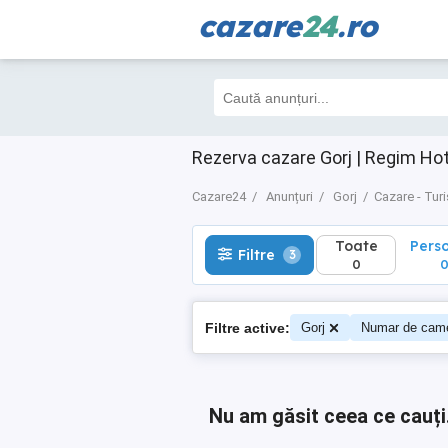
cazare
24
.ro
Toate
Perso
Filtre
3
0
0
Rezerva cazare Gorj | Regim Hot
Cazare24
Anunțuri
Gorj
Cazare - Tur
Toate
Pers
Filtre
3
0
Filtre active:
Gorj
Numar de came
Nu am găsit ceea ce cauți