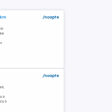
 km
/noapte
in
lea
tv
/noapte
ii,
u o
 cu o