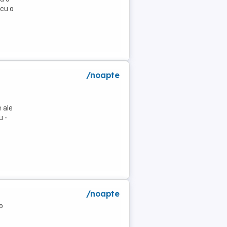
 cu o
/noapte
 ale
u -
/noapte
o