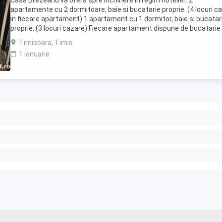
Casa Brezeanu va ofera spre inchiriere in regim hotelier: 2
apartamente cu 2 dormitoare, baie si bucatarie proprie. (4 locuri c
in fiecare apartament) 1 apartament cu 1 dormitor, baie si bucatar
proprie. (3 locuri cazare) Fiecare apartament dispune de bucatarie
complet utilata,baie cu cabina ...
Timisoara, Timis
1 ianuarie