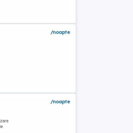
/noapte
a
/noapte
azare
ie