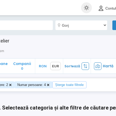
ane
Companii
Hartă
RON
EUR
Sortează
Contu
0
elier
ism
oane
Companii
Hartă
RON
EUR
Sortează
0
0
re: 2
Numar persoane: 4
Șterge toate filtrele
.
Selectează categoria și alte filtre de căutare pe