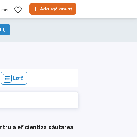
Listă
Adaugă anunț
l meu
Listă
ntru a eficientiza căutarea