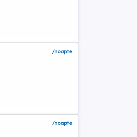
/noapte
a
/noapte