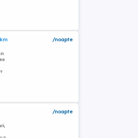
 km
/noapte
in
lea
tv
/noapte
ii,
u o