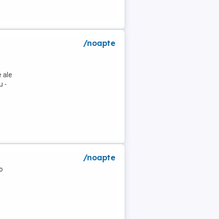
/noapte
 ale
u -
/noapte
o