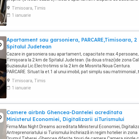
complet utilata,baie cu cabina ...
Timisoara, Timis
1 ianuarie
Apartament sau garsoniera, PARCARE,Timisoara, 2
Spitalul Judetean
Cazare in garsoniera sau apartament, capacitate max.4 persoane, 
Timișoara la 2 km de Spitalul Judetean. (la doua strazi)de zona Ca
Buziasului Lic.Electrotimis si la 2 km de Mosnita Noua Centura.
PARCARE. Situat la et.1 al unui imobil, pat simplu sau matrimonial ,
+wifi , frigider, mașină spălat, ...
Timisoara, Timis
1 ianuarie
Camere airbnb Ghencea-Dantelei acreditata
Ministerul Economiei, Digitalizarii siTurismului
Firma Max Night Dreams acreditata Ministerul Economiei, Digitalizar
Antreprenoriatului si Turismului închiriază in regim hotelier in zona
Drumul Taberei -Ghencea diferite tipuri de camere Camera single c