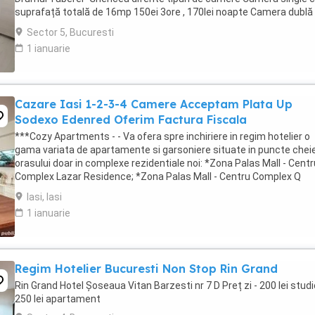
suprafață totală de 16mp 150ei 3ore , 170lei noapte Camera dublă
suprafață totală de ...
Sector 5, Bucuresti
1 ianuarie
Cazare Iasi 1-2-3-4 Camere Acceptam Plata Up
Sodexo Edenred Oferim Factura Fiscala
***Cozy Apartments - - Va ofera spre inchiriere in regim hotelier o
gama variata de apartamente si garsoniere situate in puncte cheie
orasului doar in complexe rezidentiale noi: *Zona Palas Mall - Centr
Complex Lazar Residence; *Zona Palas Mall - Centru Complex Q
Residence; *Zona Palas Mall - ...
Iasi, Iasi
1 ianuarie
Regim Hotelier Bucuresti Non Stop Rin Grand
Rin Grand Hotel Șoseaua Vitan Barzesti nr 7 D Preț zi - 200 lei studi
250 lei apartament