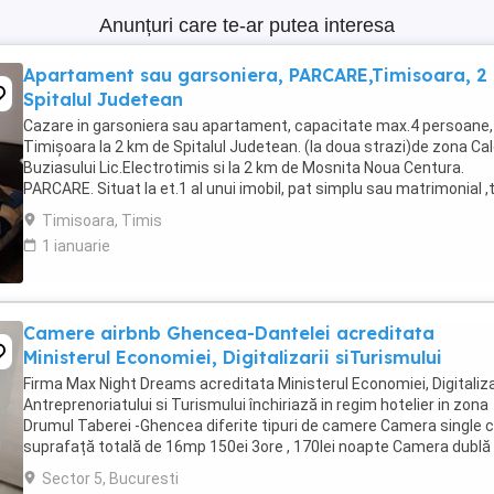
Anunțuri care te-ar putea interesa
Apartament sau garsoniera, PARCARE,Timisoara, 2
Spitalul Judetean
Cazare in garsoniera sau apartament, capacitate max.4 persoane, 
Timișoara la 2 km de Spitalul Judetean. (la doua strazi)de zona Ca
Buziasului Lic.Electrotimis si la 2 km de Mosnita Noua Centura.
PARCARE. Situat la et.1 al unui imobil, pat simplu sau matrimonial ,
+wifi , frigider, mașină spălat, ...
Timisoara, Timis
1 ianuarie
Camere airbnb Ghencea-Dantelei acreditata
Ministerul Economiei, Digitalizarii siTurismului
Firma Max Night Dreams acreditata Ministerul Economiei, Digitalizar
Antreprenoriatului si Turismului închiriază in regim hotelier in zona
Drumul Taberei -Ghencea diferite tipuri de camere Camera single c
suprafață totală de 16mp 150ei 3ore , 170lei noapte Camera dublă
suprafață totală de ...
Sector 5, Bucuresti