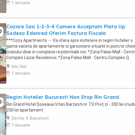
1 ianuarie
Cazare Iasi 1-2-3-4 Camere Acceptam Plata Up
Sodexo Edenred Oferim Factura Fiscala
***Cozy Apartments - - Va ofera spre inchiriere in regim hotelier o
gama variata de apartamente si garsoniere situate in puncte cheie
orasului doar in complexe rezidentiale noi: *Zona Palas Mall - Centr
Complex Lazar Residence; *Zona Palas Mall - Centru Complex Q
Residence; *Zona Palas Mall - ...
Iasi, Iasi
1 ianuarie
Regim Hotelier Bucuresti Non Stop Rin Grand
Rin Grand Hotel Șoseaua Vitan Barzesti nr 7 D Preț zi - 200 lei studi
250 lei apartament
Sector 4, Bucuresti
1 ianuarie