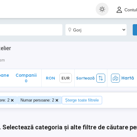
ane
Companii
Hartă
RON
EUR
Sortează
Contu
0
elier
ism
oane
Companii
Hartă
RON
EUR
Sortează
0
0
re: 2
Numar persoane: 2
Șterge toate filtrele
.
Selectează categoria și alte filtre de căutare pe