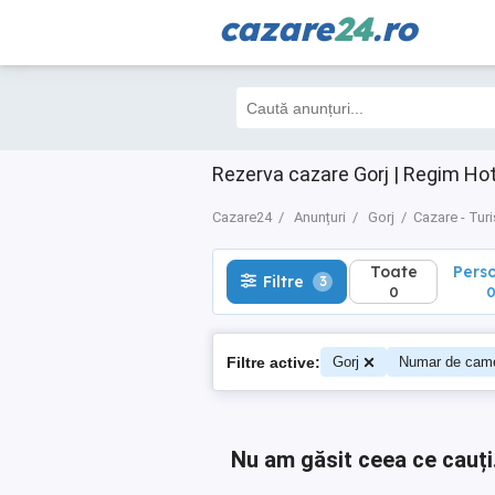
cazare
24
.ro
Toate
Perso
Filtre
3
0
0
Rezerva cazare Gorj | Regim Hot
Cazare24
Anunțuri
Gorj
Cazare - Tur
Toate
Pers
Filtre
3
0
Filtre active:
Gorj
Numar de came
Nu am găsit ceea ce cauți