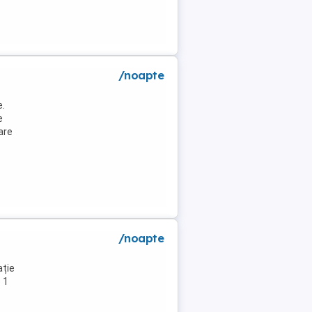
/noapte
e.
e
are
/noapte
ație
 1