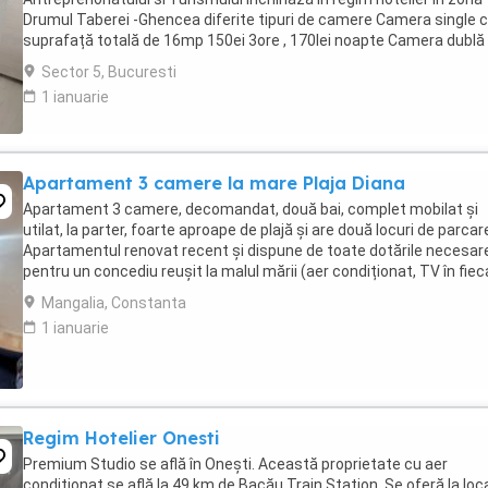
Drumul Taberei -Ghencea diferite tipuri de camere Camera single c
suprafață totală de 16mp 150ei 3ore , 170lei noapte Camera dublă
suprafață totală de ...
Sector 5, Bucuresti
1 ianuarie
Apartament 3 camere la mare Plaja Diana
Apartament 3 camere, decomandat, două bai, complet mobilat și
utilat, la parter, foarte aproape de plajă și are două locuri de parcar
Apartamentul renovat recent și dispune de toate dotările necesar
pentru un concediu reușit la malul mării (aer condiționat, TV în fiec
cameră, mașină de spălat, ...
Mangalia, Constanta
1 ianuarie
Regim Hotelier Onesti
Premium Studio se află în Onești. Această proprietate cu aer
condiționat se află la 49 km de Bacău Train Station. Se oferă la loc