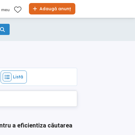
Listă
Adaugă anunț
l meu
Listă
ntru a eficientiza căutarea