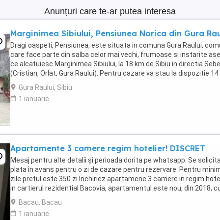
Anunțuri care te-ar putea interesa
Marginimea Sibiului, Pensiunea Norica din Gura Rau
Dragi oaspeti, Pensiunea, este situata in comuna Gura Raului, co
care face parte din salba celor mai vechi, frumoase si instarite ase
ce alcatuiesc Marginimea Sibiului, la 18 km de Sibiu in directia Seb
(Cristian, Orlat, Gura Raului). Pentru cazare va stau la dispozitie 14
locuri in 7 camere ...
Gura Raului, Sibiu
1 ianuarie
Apartamente 3 camere regim hotelier! DISCRET
Mesaj pentru alte detalii și perioada dorita pe whatsapp. Se solicit
plata în avans pentru o zi de cazare pentru rezervare. Pentru mini
zile pretul este 350 zi Inchiriez apartamene 3 camere in regim hote
in cartierul rezidential Bacovia, apartamentul este nou, din 2018, c
de parcare pentru ...
Bacau, Bacau
1 ianuarie