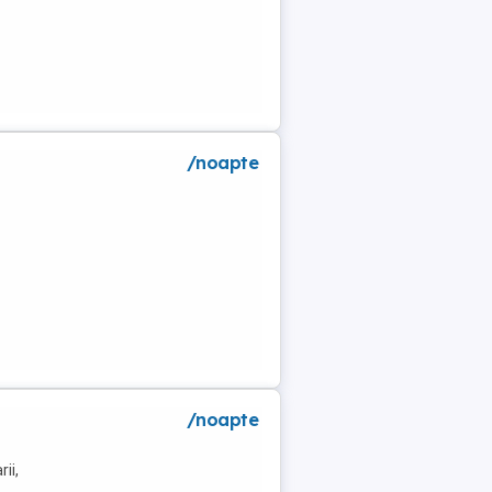
/noapte
/noapte
ii,