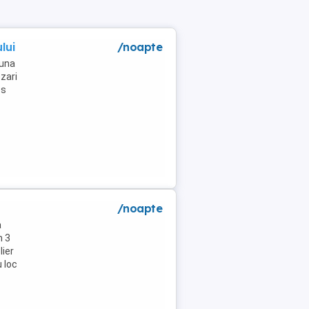
lui
/noapte
muna
zari
es
/noapte
a
m 3
lier
u loc