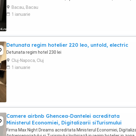
de parcare pentru ...
Bacau, Bacau
1 ianuarie
Detunata regim hotelier 220 leo, untold, electric
Detunata regim hotel 230 lei
Cluj-Napoca, Cluj
1 ianuarie
Camere airbnb Ghencea-Dantelei acreditata
Ministerul Economiei, Digitalizarii siTurismului
Firma Max Night Dreams acreditata Ministerul Economiei, Digitalizar
Antreprenoriatului si Turismului închiriază in regim hotelier in zona