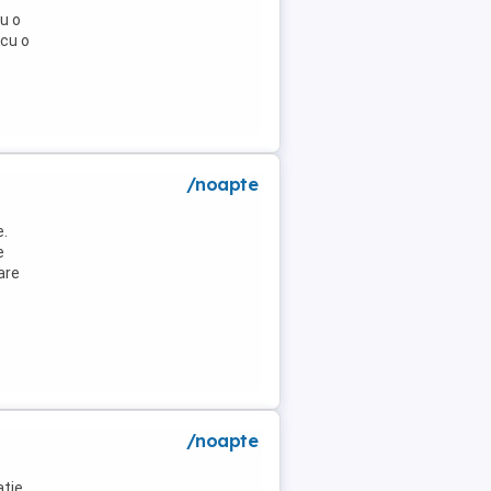
u o
 cu o
/noapte
e.
e
are
/noapte
ație