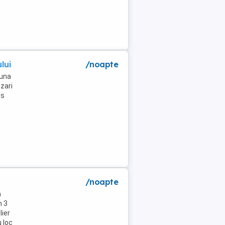
lui
/noapte
muna
zari
es
/noapte
a
m 3
lier
u loc