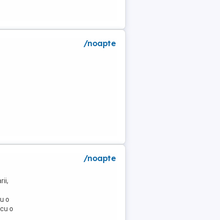
/noapte
/noapte
ii,
u o
 cu o