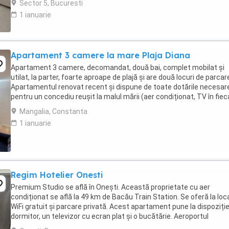
Sector 5, Bucuresti
1 ianuarie
Apartament 3 camere la mare Plaja Diana
Apartament 3 camere, decomandat, două bai, complet mobilat și
utilat, la parter, foarte aproape de plajă și are două locuri de parcar
Apartamentul renovat recent și dispune de toate dotările necesar
pentru un concediu reușit la malul mării (aer condiționat, TV în fiec
cameră, mașină de spălat, ...
Mangalia, Constanta
1 ianuarie
Regim Hotelier Onesti
Premium Studio se află în Onești. Această proprietate cu aer
condiționat se află la 49 km de Bacău Train Station. Se oferă la loc
WiFi gratuit și parcare privată. Acest apartament pune la dispoziție
dormitor, un televizor cu ecran plat și o bucătărie. Aeroportul
Internațional Bacău se află la 44 ...