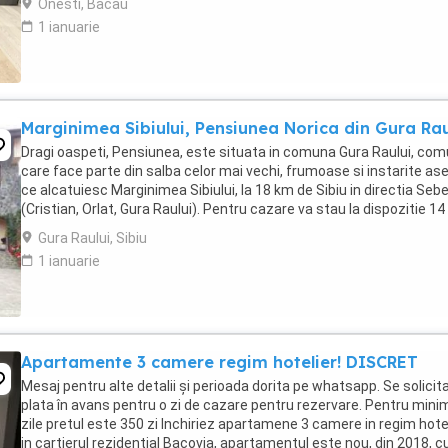
Onesti, Bacau
1 ianuarie
Marginimea Sibiului, Pensiunea Norica din Gura Rau
Dragi oaspeti, Pensiunea, este situata in comuna Gura Raului, co
care face parte din salba celor mai vechi, frumoase si instarite ase
ce alcatuiesc Marginimea Sibiului, la 18 km de Sibiu in directia Seb
(Cristian, Orlat, Gura Raului). Pentru cazare va stau la dispozitie 14
locuri in 7 camere ...
Gura Raului, Sibiu
1 ianuarie
Apartamente 3 camere regim hotelier! DISCRET
Mesaj pentru alte detalii și perioada dorita pe whatsapp. Se solicit
plata în avans pentru o zi de cazare pentru rezervare. Pentru mini
zile pretul este 350 zi Inchiriez apartamene 3 camere in regim hote
in cartierul rezidential Bacovia, apartamentul este nou, din 2018, c