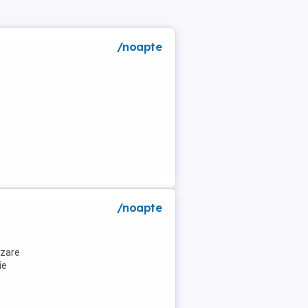
/noapte
a
/noapte
azare
ie