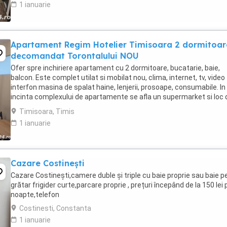
1 ianuarie
Apartament Regim Hotelier Timisoara 2 dormitoar
decomandat Torontalului NOU
Ofer spre inchiriere apartament cu 2 dormitoare, bucatarie, baie,
balcon. Este complet utilat si mobilat nou, clima, internet, tv, video
interfon masina de spalat haine, lenjerii, prosoape, consumabile. In
incinta complexului de apartamente se afla un supermarket si loc 
joaca pentru copii. Apartamentul ...
Timisoara, Timis
1 ianuarie
Cazare Costinești
Cazare Costinești,camere duble și triple cu baie proprie sau baie pe
grătar frigider curte,parcare proprie , prețuri începând de la 150 lei 
noapte,telefon
Costinesti, Constanta
1 ianuarie