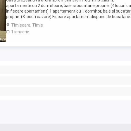
Casa Brezeanu va ofera spre inchiriere in regim hotelier: 2
apartamente cu 2 dormitoare, baie si bucatarie proprie. (4 locuri c
in fiecare apartament) 1 apartament cu 1 dormitor, baie si bucatar
proprie. (3 locuri cazare) Fiecare apartament dispune de bucatarie
complet utilata,baie cu cabina ...
Timisoara, Timis
1 ianuarie