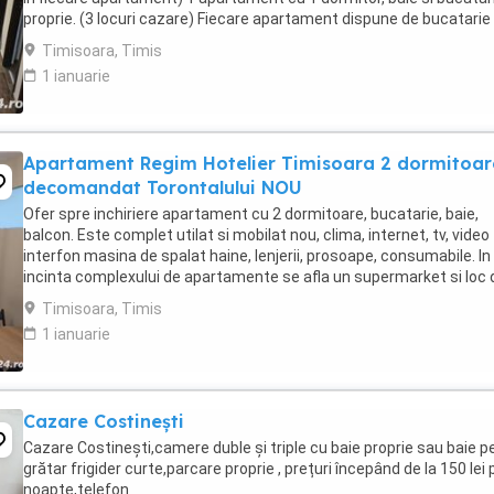
proprie. (3 locuri cazare) Fiecare apartament dispune de bucatarie
complet utilata,baie cu cabina ...
Timisoara, Timis
1 ianuarie
Apartament Regim Hotelier Timisoara 2 dormitoar
decomandat Torontalului NOU
Ofer spre inchiriere apartament cu 2 dormitoare, bucatarie, baie,
balcon. Este complet utilat si mobilat nou, clima, internet, tv, video
interfon masina de spalat haine, lenjerii, prosoape, consumabile. In
incinta complexului de apartamente se afla un supermarket si loc 
joaca pentru copii. Apartamentul ...
Timisoara, Timis
1 ianuarie
Cazare Costinești
Cazare Costinești,camere duble și triple cu baie proprie sau baie pe
grătar frigider curte,parcare proprie , prețuri începând de la 150 lei 
noapte,telefon