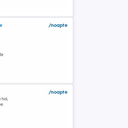
e
/noapte
de
/noapte
 hol,
pe