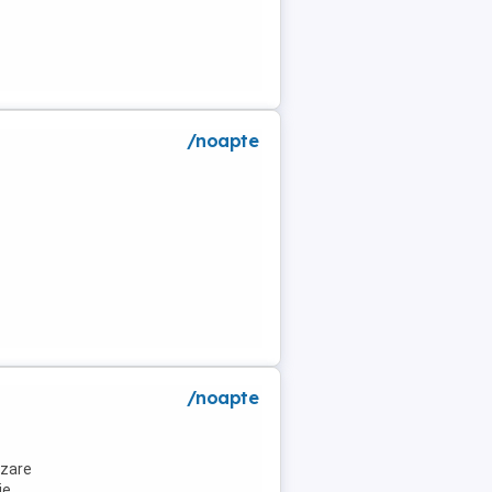
/noapte
a
/noapte
azare
ie