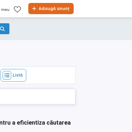
Listă
Adaugă anunț
l meu
Listă
ntru a eficientiza căutarea