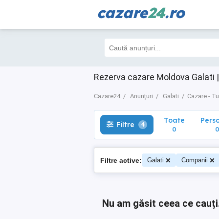
cazare
24
.ro
Toate
Perso
Filtre
4
0
0
Rezerva cazare Moldova Galati |
Cazare24
Anunțuri
Galati
Cazare - T
Toate
Pers
Filtre
4
0
Filtre active:
Galati
Companii
Nu am găsit ceea ce cauți