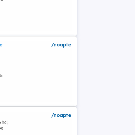
e
/noapte
de
/noapte
 hol,
pe