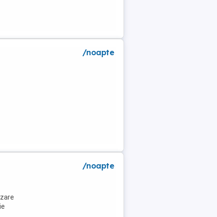
/noapte
/noapte
azare
ie