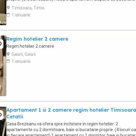
complet utilata,baie cu cabina ...
Timisoara, Timis
1 ianuarie
Regim hotelier 2 camere
Regim hotelier 2 camere
Galati, Galati
1 ianuarie
Apartament 1 si 2 camere regim hotelier Timisoar
Cetatii
Casa Brezeanu va ofera spre inchiriere in regim hotelier: 2
apartamente cu 2 dormitoare, baie si bucatarie proprie. (4 locuri c
in fiecare apartament) 1 apartament cu 1 dormitor, baie si bucatar