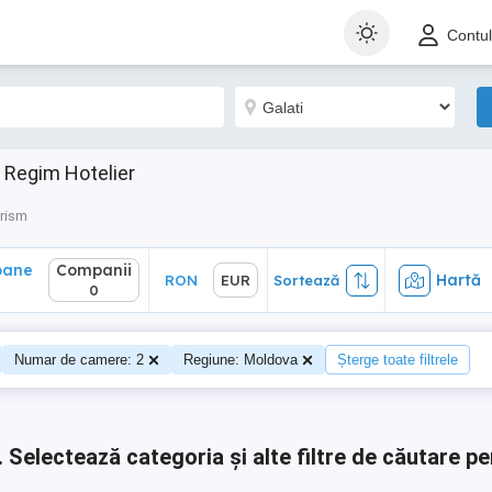
ane
Companii
Hartă
RON
EUR
Sortează
Contu
0
 Regim Hotelier
urism
oane
Companii
Hartă
RON
EUR
Sortează
0
0
Numar de camere: 2
Regiune: Moldova
Șterge toate filtrele
.
Selectează categoria și alte filtre de căutare pe