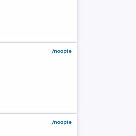
/noapte
/noapte