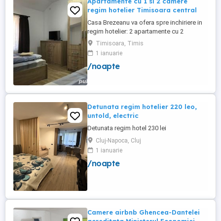
Apartamente cu 1 si 2 camere
regim hotelier Timisoara central
Casa Brezeanu va ofera spre inchiriere in
regim hotelier: 2 apartamente cu 2
dormitoare, baie si bucatarie proprie. (4
Timisoara, Timis
locuri cazare in fiecare apartament) 1
1 ianuarie
apartament cu 1 dormitor, baie si
/noapte
bucatarie proprie. (3 locuri cazare) Fiecare
apartament dispune de bucatarie complet
utilata,baie cu cabina ...
Detunata regim hotelier 220 leo,
untold, electric
Detunata regim hotel 230 lei
Cluj-Napoca, Cluj
1 ianuarie
/noapte
Camere airbnb Ghencea-Dantelei