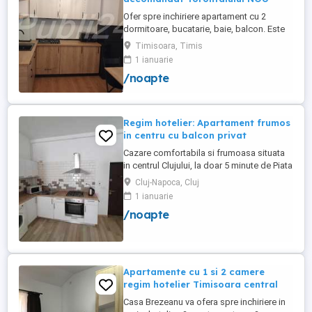
Ofer spre inchiriere apartament cu 2
dormitoare, bucatarie, baie, balcon. Este
complet utilat si mobilat nou, clima,
Timisoara, Timis
internet, tv, video interfon masina de
1 ianuarie
spalat haine, lenjerii, prosoape,
/noapte
consumabile. In incinta complexului de
apartamente se afla un supermarket si loc
de joaca pentru copii. Apartamentul ...
Regim hotelier: Apartament frumos
in centru cu balcon privat
Cazare comfortabila si frumoasa situata
in centrul Clujului, la doar 5 minute de Piata
Mihai Viteazu, intr-un bloc nou.
Cluj-Napoca, Cluj
Apartamentul este mobilat si utilat
1 ianuarie
complet, avand aragaz, hota, cuptor de
/noapte
microunde, fierbator de apa, masina de
spalat, uscator de rufe, frigider, televizor
si internet. Are si un ...
Apartamente cu 1 si 2 camere
regim hotelier Timisoara central
Casa Brezeanu va ofera spre inchiriere in