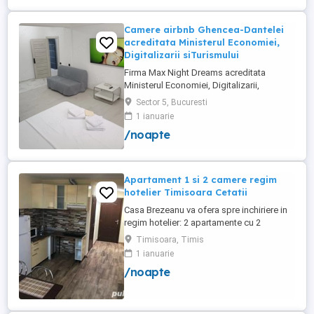
Camere airbnb Ghencea-Dantelei
acreditata Ministerul Economiei,
Digitalizarii siTurismului
Firma Max Night Dreams acreditata
Ministerul Economiei, Digitalizarii,
Antreprenoriatului si Turismului închiriază
Sector 5, Bucuresti
in regim hotelier in zona Drumul Taberei -
1 ianuarie
Ghencea diferite tipuri de camere Camera
/noapte
single cu o suprafață totală de 16mp
150ei 3ore , 170lei noapte Camera dublă
cu o suprafață totală de ...
Apartament 1 si 2 camere regim
hotelier Timisoara Cetatii
Casa Brezeanu va ofera spre inchiriere in
regim hotelier: 2 apartamente cu 2
dormitoare, baie si bucatarie proprie. (4
Timisoara, Timis
locuri cazare in fiecare apartament) 1
1 ianuarie
apartament cu 1 dormitor, baie si
/noapte
bucatarie proprie. (3 locuri cazare) Fiecare
apartament dispune de bucatarie complet
utilata,baie cu cabina ...