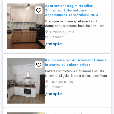
Apartament Regim Hotelier
Timisoara 2 dormitoare
decomandat Torontalului NOU
Ofer spre inchiriere apartament cu 2
dormitoare, bucatarie, baie, balcon. Este
complet utilat si mobilat nou, clima,
Timisoara, Timis
internet, tv, video interfon masina de
1 ianuarie
spalat haine, lenjerii, prosoape,
/noapte
consumabile. In incinta complexului de
apartamente se afla un supermarket si loc
de joaca pentru copii. Apartamentul ...
Regim hotelier: Apartament frumos
in centru cu balcon privat
Cazare comfortabila si frumoasa situata
in centrul Clujului, la doar 5 minute de Piata
Mihai Viteazu, intr-un bloc nou.
Cluj-Napoca, Cluj
Apartamentul este mobilat si utilat
1 ianuarie
complet, avand aragaz, hota, cuptor de
/noapte
microunde, fierbator de apa, masina de
spalat, uscator de rufe, frigider, televizor
si internet. Are si un ...