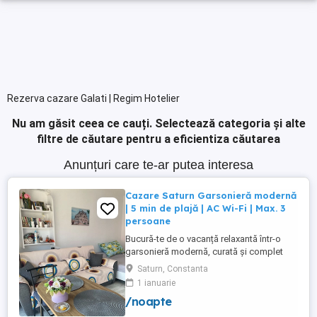
Rezerva cazare Galati | Regim Hotelier
Nu am găsit ceea ce cauți.
Selectează categoria și alte
filtre de căutare pentru a eficientiza căutarea
Anunțuri care te-ar putea interesa
Cazare Saturn Garsonieră modernă
| 5 min de plajă | AC Wi-Fi | Max. 3
persoane
Bucură-te de o vacanță relaxantă într-o
garsonieră modernă, curată și complet
utilată, ideală pentru până la 3 persoane.
Saturn, Constanta
Liberă în perioada 8-12 august! Nu rata
1 ianuarie
ocazia de a petrece câteva zile la mare!
/noapte
Facilități: Pat matrimonial + canapea
extensibilă Balcon Situată la etajul 1, într-