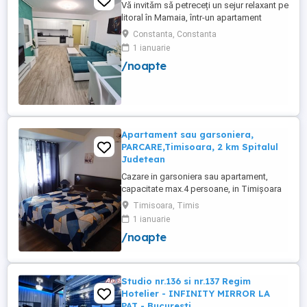
Vă invităm să petreceți un sejur relaxant pe
litoral în Mamaia, într-un apartament
modern, situat în complexul Moonlight,
Constanta, Constanta
Residence, zona centrală una dintre cele
1 ianuarie
mai căutate locații din stațiune. Locație
/noapte
excelentă la doar câțiva pași de plajă,
restaurante, cluburi și puncte de atracție.
Etaj 8 ...
Apartament sau garsoniera,
PARCARE,Timisoara, 2 km Spitalul
Judetean
Cazare in garsoniera sau apartament,
capacitate max.4 persoane, in Timișoara
la 2 km de Spitalul Judetean. (la doua
Timisoara, Timis
strazi)de zona Calea Buziasului
1 ianuarie
Lic.Electrotimis si la 2 km de Mosnita
/noapte
Noua Centura. PARCARE. Situat la et.1 al
unui imobil, pat simplu sau matrimonial ,tv
+wifi , frigider, mașină spălat, ...
Studio nr.136 si nr.137 Regim
Hotelier - INFINITY MIRROR LA
PAT - Bucuresti