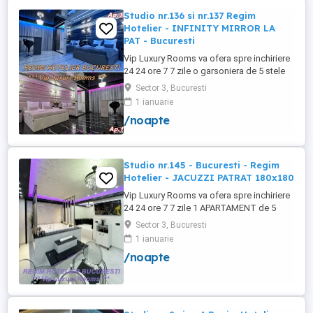
Studio nr.136 si nr.137 Regim
Hotelier - INFINITY MIRROR LA
PAT - Bucuresti
Vip Luxury Rooms va ofera spre inchiriere
24 24 ore 7 7 zile o garsoniera de 5 stele
Luxoase cu un desing unic si deosebit in
Sector 3, Bucuresti
Sector 3 Bucuresti . Garsoniera se alfa in
1 ianuarie
Complex Rezidential Nou . Acces Bariera
/noapte
Monitorizare Video in Complex ( de la
Politia Locala Sector 3 ) Loc de parcare
PRIVAT in complex ...
Studio nr.145 - Bucuresti - Regim
Hotelier - JACUZZI PATRAT 180x180
Vip Luxury Rooms va ofera spre inchiriere
24 24 ore 7 7 zile 1 APARTAMENT de 5
stele Luxos cu un desing unic si deosebit
Sector 3, Bucuresti
in Sector 3 Bucuresti . APARTAMENTUL se
1 ianuarie
alfa in Complex Rezidential Nou . Acces
/noapte
Bariera Monitorizare Video in Complex (
de la Politia Locala Sector 3 ) Loc de
parcare PRIVAT in complex ...