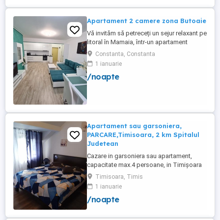
un imobil ...
Apartament 2 camere zona Butoaie
Vă invităm să petreceți un sejur relaxant pe
litoral în Mamaia, într-un apartament
modern, situat în complexul Moonlight,
Constanta, Constanta
Residence, zona centrală una dintre cele
1 ianuarie
mai căutate locații din stațiune. Locație
/noapte
excelentă la doar câțiva pași de plajă,
restaurante, cluburi și puncte de atracție.
Etaj 8 ...
Apartament sau garsoniera,
PARCARE,Timisoara, 2 km Spitalul
Judetean
Cazare in garsoniera sau apartament,
capacitate max.4 persoane, in Timișoara
la 2 km de Spitalul Judetean. (la doua
Timisoara, Timis
strazi)de zona Calea Buziasului
1 ianuarie
Lic.Electrotimis si la 2 km de Mosnita
/noapte
Noua Centura. PARCARE. Situat la et.1 al
unui imobil, pat simplu sau matrimonial ,tv
+wifi , frigider, mașină spălat, ...