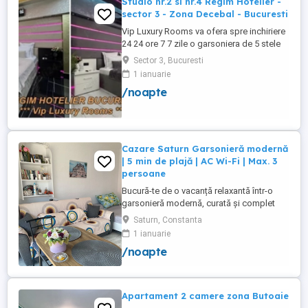
Studio nr.2 si nr.4 Regim Hotelier -
sector 3 - Zona Decebal - Bucuresti
Vip Luxury Rooms va ofera spre inchiriere
24 24 ore 7 7 zile o garsoniera de 5 stele
Luxoase cu un desing unic si deosebit in
Sector 3, Bucuresti
Sector 3 Bucuresti . Garsoniera se alfa in
1 ianuarie
Complex Rezidential Nou . Monitorizare
/noapte
Video in Complex ( de la Politia Locala
Sector 3 ) Aceasta garsoniera are
suprafata de 35mp ...
Cazare Saturn Garsonieră modernă
| 5 min de plajă | AC Wi-Fi | Max. 3
persoane
Bucură-te de o vacanță relaxantă într-o
garsonieră modernă, curată și complet
utilată, ideală pentru până la 3 persoane.
Saturn, Constanta
Liberă în perioada 8-12 august! Nu rata
1 ianuarie
ocazia de a petrece câteva zile la mare!
/noapte
Facilități: Pat matrimonial + canapea
extensibilă Balcon Situată la etajul 1, într-
un imobil ...
Apartament 2 camere zona Butoaie