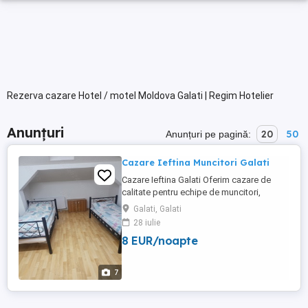
Rezerva cazare Hotel / motel Moldova Galati | Regim Hotelier
Anunțuri
20
50
Anunțuri pe pagină:
Cazare Ieftina Muncitori Galati
Cazare Ieftina Galati Oferim cazare de
calitate pentru echipe de muncitori,
personal delegat , grupuri , persoane in
Galati, Galati
tranzit in scopuri turistice , medicale ,
28 iulie
cursuri , examene , etc ... Camere cu 2
8 EUR/noapte
paturi curate si igienizate periodic , baie
comuna , bucatarie , frigider , centrala
proprie , internet ...
7