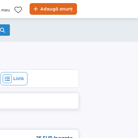
Listă
Adaugă anunț
l meu
Listă