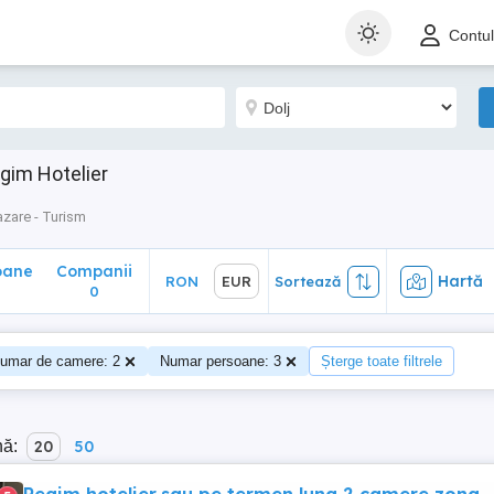
ane
Companii
Hartă
RON
EUR
Sortează
Contu
0
egim Hotelier
zare - Turism
oane
Companii
Hartă
RON
EUR
Sortează
0
umar de camere: 2
Numar persoane: 3
Șterge toate filtrele
nă:
20
50