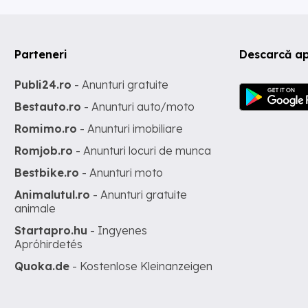
Parteneri
Descarcă ap
Publi24.ro
- Anunturi gratuite
Bestauto.ro
- Anunturi auto/moto
Romimo.ro
- Anunturi imobiliare
Romjob.ro
- Anunturi locuri de munca
Bestbike.ro
- Anunturi moto
Animalutul.ro
- Anunturi gratuite
animale
Startapro.hu
- Ingyenes
Apróhirdetés
Quoka.de
- Kostenlose Kleinanzeigen