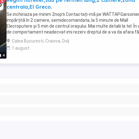
Regim hotelier,sau pe termen lung,2 camere,zona
5
centrala,El Greco.
Se inchiriaza pe minim 2nopti.Contactați-mă pe WATTAP.Garsonie
împărțită în 2 camere, semidecomandata, la 5 minute de Mall
Elecroputere și 5 min de centrul orașului. Mai multe detalii la tel. În
de comportament neadecvat imi rezerv dreptul de a va da afara fă
va returna banii.Contract +bon ...
Calea Bucuresti, Craiova, Dolj
1 august
4