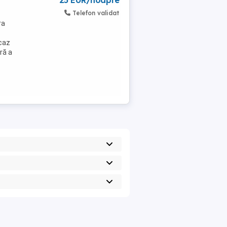
25 EUR/noapte
Telefon validat
ra
 caz
ră a