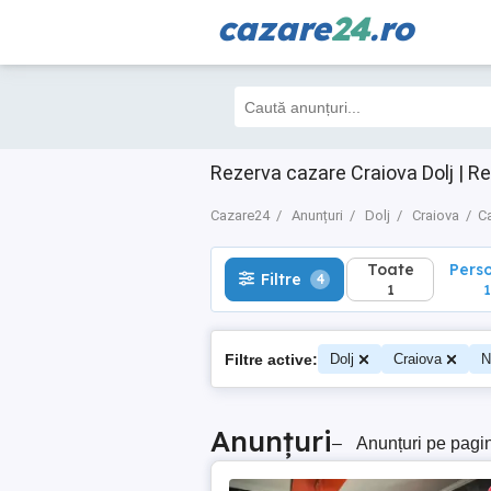
cazare
24
.ro
Toate
Perso
Filtre
4
1
1
Rezerva cazare Craiova Dolj | R
Cazare24
Anunțuri
Dolj
Craiova
Ca
Toate
Pers
Filtre
4
1
1
Filtre active:
Dolj
Craiova
N
Anunțuri
–
Anunțuri pe pagi