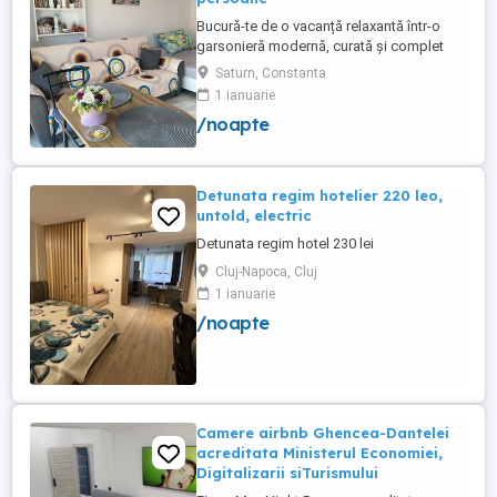
Bucură-te de o vacanță relaxantă într-o
garsonieră modernă, curată și complet
utilată, ideală pentru până la 3 persoane.
Saturn, Constanta
Liberă în perioada 8-12 august! Nu rata
1 ianuarie
ocazia de a petrece câteva zile la mare!
/noapte
Facilități: Pat matrimonial + canapea
extensibilă Balcon Situată la etajul 1, într-
un imobil ...
Detunata regim hotelier 220 leo,
untold, electric
Detunata regim hotel 230 lei
Cluj-Napoca, Cluj
1 ianuarie
/noapte
Camere airbnb Ghencea-Dantelei
acreditata Ministerul Economiei,
Digitalizarii siTurismului