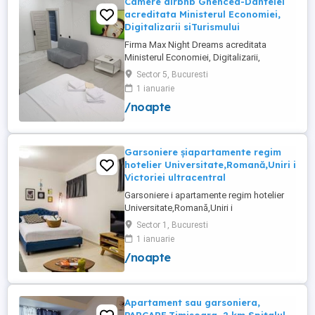
Camere airbnb Ghencea-Dantelei
acreditata Ministerul Economiei,
Digitalizarii siTurismului
Firma Max Night Dreams acreditata
Ministerul Economiei, Digitalizarii,
Antreprenoriatului si Turismului închiriază
Sector 5, Bucuresti
in regim hotelier in zona Drumul Taberei -
1 ianuarie
Ghencea diferite tipuri de camere Camera
/noapte
single cu o suprafață totală de 16mp
150ei 3ore , 170lei noapte Camera dublă
cu o suprafață totală de ...
Garsoniere șiapartamente regim
hotelier Universitate,Romană,Uniri i
Victoriei ultracentral
Garsoniere i apartamente regim hotelier
Universitate,Romană,Uniri i
Victoriei,renovate recent i utilate complet.
Sector 1, Bucuresti
Preț: De la 120-200 lei pentru 3 ore Preț
1 ianuarie
garsoniere 120-200 lei pentru noapte Preț
/noapte
apartamente 200-300 lei pentru noapte
Cazare muncitori
Apartament sau garsoniera,