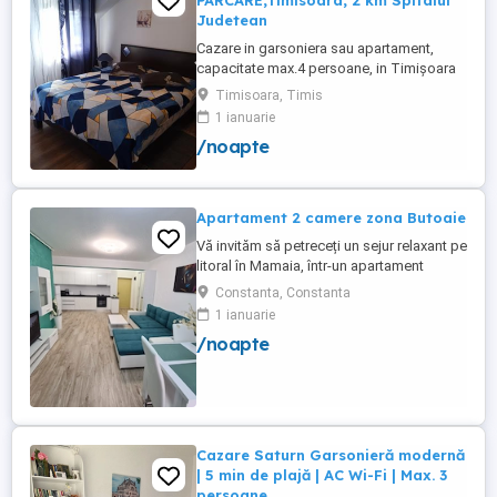
PARCARE,Timisoara, 2 km Spitalul
Judetean
Cazare in garsoniera sau apartament,
capacitate max.4 persoane, in Timișoara
la 2 km de Spitalul Judetean. (la doua
Timisoara, Timis
strazi)de zona Calea Buziasului
1 ianuarie
Lic.Electrotimis si la 2 km de Mosnita
/noapte
Noua Centura. PARCARE. Situat la et.1 al
unui imobil, pat simplu sau matrimonial ,tv
+wifi , frigider, mașină spălat, ...
Apartament 2 camere zona Butoaie
Vă invităm să petreceți un sejur relaxant pe
litoral în Mamaia, într-un apartament
modern, situat în complexul Moonlight,
Constanta, Constanta
Residence, zona centrală una dintre cele
1 ianuarie
mai căutate locații din stațiune. Locație
/noapte
excelentă la doar câțiva pași de plajă,
restaurante, cluburi și puncte de atracție.
Etaj 8 ...
Cazare Saturn Garsonieră modernă
| 5 min de plajă | AC Wi-Fi | Max. 3
persoane