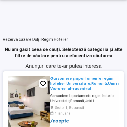
Rezerva cazare Dolj | Regim Hotelier
Nu am găsit ceea ce cauți.
Selectează categoria și alte
filtre de căutare pentru a eficientiza căutarea
Anunțuri care te-ar putea interesa
Garsoniere șiapartamente regim
hotelier Universitate,Romană,Uniri i
Victoriei ultracentral
Garsoniere i apartamente regim hotelier
Universitate,Romană,Uniri i
Victoriei,renovate recent i utilate complet.
Sector 1, Bucuresti
Preț: De la 120-200 lei pentru 3 ore Preț
1 ianuarie
garsoniere 120-200 lei pentru noapte Preț
/noapte
apartamente 200-300 lei pentru noapte
Cazare muncitori