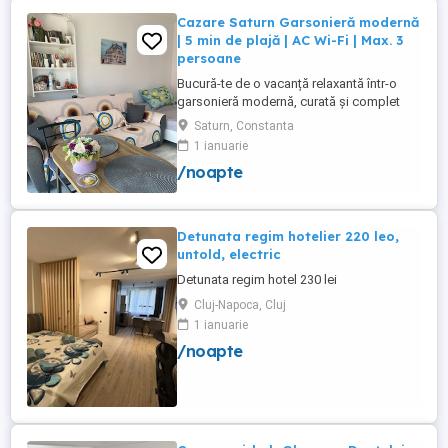
Cazare Saturn Garsonieră modernă
| 5 min de plajă | AC Wi-Fi | Max. 3
persoane
Bucură-te de o vacanță relaxantă într-o
garsonieră modernă, curată și complet
utilată, ideală pentru până la 3 persoane.
Saturn, Constanta
Liberă în perioada 8-12 august! Nu rata
1 ianuarie
ocazia de a petrece câteva zile la mare!
/noapte
Facilități: Pat matrimonial + canapea
extensibilă Balcon Situată la etajul 1, într-
un imobil ...
Detunata regim hotelier 220 leo,
untold, electric
Detunata regim hotel 230 lei
Cluj-Napoca, Cluj
1 ianuarie
/noapte