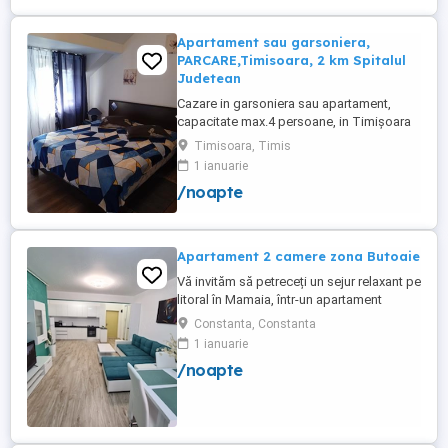
Apartament sau garsoniera,
PARCARE,Timisoara, 2 km Spitalul
Judetean
Cazare in garsoniera sau apartament,
capacitate max.4 persoane, in Timișoara
la 2 km de Spitalul Judetean. (la doua
Timisoara, Timis
strazi)de zona Calea Buziasului
1 ianuarie
Lic.Electrotimis si la 2 km de Mosnita
/noapte
Noua Centura. PARCARE. Situat la et.1 al
unui imobil, pat simplu sau matrimonial ,tv
+wifi , frigider, mașină spălat, ...
Apartament 2 camere zona Butoaie
Vă invităm să petreceți un sejur relaxant pe
litoral în Mamaia, într-un apartament
modern, situat în complexul Moonlight,
Constanta, Constanta
Residence, zona centrală una dintre cele
1 ianuarie
mai căutate locații din stațiune. Locație
/noapte
excelentă la doar câțiva pași de plajă,
restaurante, cluburi și puncte de atracție.
Etaj 8 ...