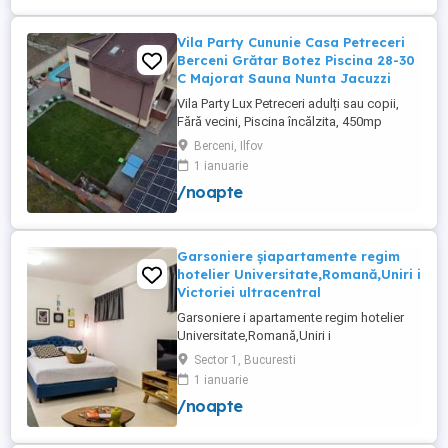
Vila Party Cununie Casa Petreceri
Berceni Grătar Botez Piscina 28-30
C Majorat Sauna Nunta Jacuzzi
Vila Party Lux Petreceri adulți sau copii,
Fără vecini, Piscina încălzita, 450mp
S+P+2E lângă București ( Berceni- Ilfov) ,
Berceni, Ilfov
asfalt, Uber Bolt ,pentru cazare regim
1 ianuarie
hotelier, petreceri copii, pool party 30 ,
/noapte
onomastici , nunti , botezuri, team building
, filmări , ședințe foto, clipuri video, pool
party, ...
Garsoniere șiapartamente regim
hotelier Universitate,Romană,Uniri i
Victoriei ultracentral
Garsoniere i apartamente regim hotelier
Universitate,Romană,Uniri i
Victoriei,renovate recent i utilate complet.
Sector 1, Bucuresti
Preț: De la 120-200 lei pentru 3 ore Preț
1 ianuarie
garsoniere 120-200 lei pentru noapte Preț
/noapte
apartamente 200-300 lei pentru noapte
Cazare muncitori