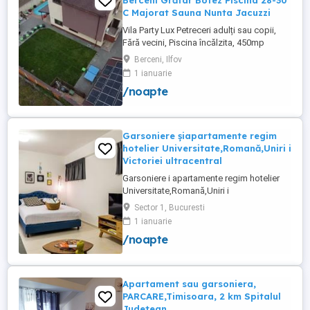
Berceni Grătar Botez Piscina 28-30
C Majorat Sauna Nunta Jacuzzi
Vila Party Lux Petreceri adulți sau copii,
Fără vecini, Piscina încălzita, 450mp
S+P+2E lângă București ( Berceni- Ilfov) ,
Berceni, Ilfov
asfalt, Uber Bolt ,pentru cazare regim
1 ianuarie
hotelier, petreceri copii, pool party 30 ,
/noapte
onomastici , nunti , botezuri, team building
, filmări , ședințe foto, clipuri video, pool
party, ...
Garsoniere șiapartamente regim
hotelier Universitate,Romană,Uniri i
Victoriei ultracentral
Garsoniere i apartamente regim hotelier
Universitate,Romană,Uniri i
Victoriei,renovate recent i utilate complet.
Sector 1, Bucuresti
Preț: De la 120-200 lei pentru 3 ore Preț
1 ianuarie
garsoniere 120-200 lei pentru noapte Preț
/noapte
apartamente 200-300 lei pentru noapte
Cazare muncitori
Apartament sau garsoniera,
PARCARE,Timisoara, 2 km Spitalul
Judetean