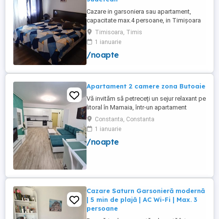
Cazare in garsoniera sau apartament,
capacitate max.4 persoane, in Timișoara
la 2 km de Spitalul Judetean. (la doua
Timisoara, Timis
strazi)de zona Calea Buziasului
1 ianuarie
Lic.Electrotimis si la 2 km de Mosnita
/noapte
Noua Centura. PARCARE. Situat la et.1 al
unui imobil, pat simplu sau matrimonial ,tv
+wifi , frigider, mașină spălat, ...
Apartament 2 camere zona Butoaie
Vă invităm să petreceți un sejur relaxant pe
litoral în Mamaia, într-un apartament
modern, situat în complexul Moonlight,
Constanta, Constanta
Residence, zona centrală una dintre cele
1 ianuarie
mai căutate locații din stațiune. Locație
/noapte
excelentă la doar câțiva pași de plajă,
restaurante, cluburi și puncte de atracție.
Etaj 8 ...
Cazare Saturn Garsonieră modernă
| 5 min de plajă | AC Wi-Fi | Max. 3
persoane