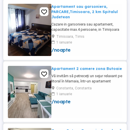
Apartament sau garsoniera,
PARCARE,Timisoara, 2 km Spitalul
Judetean
Cazare in garsoniera sau apartament,
capacitate max.4 persoane, in Timișoara
la 2 km de Spitalul Judetean. (la doua
Timisoara, Timis
strazi)de zona Calea Buziasului
1 ianuarie
Lic.Electrotimis si la 2 km de Mosnita
/noapte
Noua Centura. PARCARE. Situat la et.1 al
unui imobil, pat simplu sau matrimonial ,tv
+wifi , frigider, mașină spălat, ...
Apartament 2 camere zona Butoaie
Vă invităm să petreceți un sejur relaxant pe
litoral în Mamaia, într-un apartament
modern, situat în complexul Moonlight,
Constanta, Constanta
Residence, zona centrală una dintre cele
1 ianuarie
mai căutate locații din stațiune. Locație
/noapte
excelentă la doar câțiva pași de plajă,
restaurante, cluburi și puncte de atracție.
Etaj 8 ...