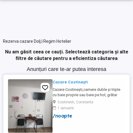
Rezerva cazare Dolj | Regim Hotelier
Nu am găsit ceea ce cauți.
Selectează categoria și alte
filtre de căutare pentru a eficientiza căutarea
Anunțuri care te-ar putea interesa
Cazare Costinești
Cazare Costinești,camere duble și triple
cu baie proprie sau baie pe hol, grătar
frigider curte,parcare proprie , prețuri
Costinesti, Constanta
începând de la 150 lei pe noapte,telefon
1 ianuarie
/noapte