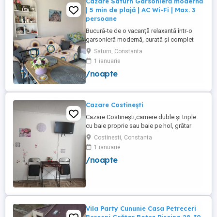
Cazare Saturn Garsonieră modernă
| 5 min de plajă | AC Wi-Fi | Max. 3
persoane
Bucură-te de o vacanță relaxantă într-o
garsonieră modernă, curată și complet
utilată, ideală pentru până la 3 persoane.
Saturn, Constanta
Liberă în perioada 8-12 august! Nu rata
1 ianuarie
ocazia de a petrece câteva zile la mare!
/noapte
Facilități: Pat matrimonial + canapea
extensibilă Balcon Situată la etajul 1, într-
un imobil ...
Cazare Costinești
Cazare Costinești,camere duble și triple
cu baie proprie sau baie pe hol, grătar
frigider curte,parcare proprie , prețuri
Costinesti, Constanta
începând de la 150 lei pe noapte,telefon
1 ianuarie
/noapte
Vila Party Cununie Casa Petreceri