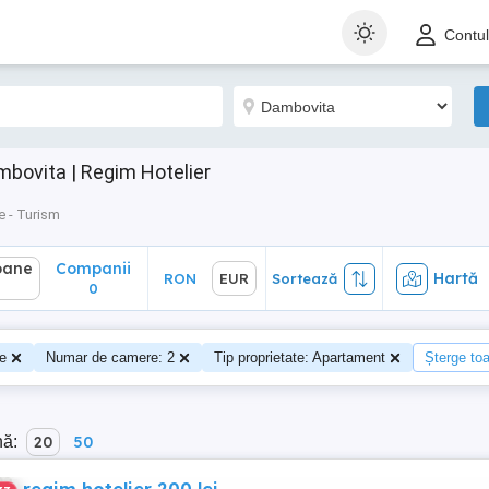
ane
Companii
Hartă
RON
EUR
Sortează
Contu
0
bovita | Regim Hotelier
e - Turism
oane
Companii
Hartă
RON
EUR
Sortează
0
e
Numar de camere: 2
Tip proprietate: Apartament
Șterge toat
nă:
20
50