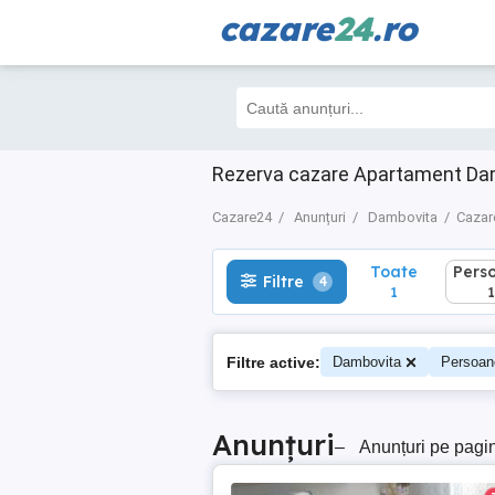
cazare
24
.ro
Toate
Perso
Filtre
4
1
1
Rezerva cazare Apartament Dam
Cazare24
Anunțuri
Dambovita
Cazar
Toate
Pers
Filtre
4
1
1
Filtre active:
Dambovita
Persoan
Anunțuri
–
Anunțuri pe pagi