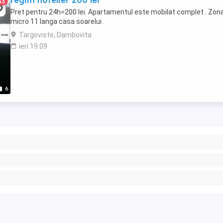
regim hotelier 200 lei
33
Pret pentru 24h=200 lei. Apartamentul este mobilat complet . Zon
micro 11 langa casa soarelui .
Targoviste, Dambovita
ieri 19:09
6