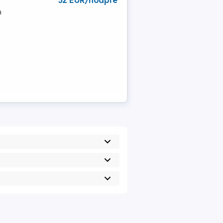
32 EUR/noapte
a