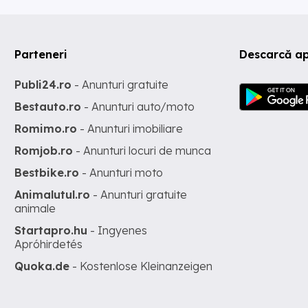
Parteneri
Descarcă ap
Publi24.ro
- Anunturi gratuite
Bestauto.ro
- Anunturi auto/moto
Romimo.ro
- Anunturi imobiliare
Romjob.ro
- Anunturi locuri de munca
Bestbike.ro
- Anunturi moto
Animalutul.ro
- Anunturi gratuite
animale
Startapro.hu
- Ingyenes
Apróhirdetés
Quoka.de
- Kostenlose Kleinanzeigen