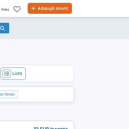
Listă
Adaugă anunț
l meu
Listă
e filtrele