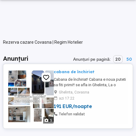
Rezerva cazare Covasna | Regim Hotelier
Anunțuri
20
50
Anunțuri pe pagină:
cabana de închiriat
Cabana de închiriat! Cabana e noua puteti
sa fiti primi!! se afla in Ghelinta, La o
distanta de 70 km de Brasov, judetul
Ghelinta, Covasna
Covasna Capacitate: 15 persoane Cabana
azi 17:22
dispune de: - 4 camere - 2 bai - bucatarie
191 EUR/noapte
complet utilată - living + loc de luat masa -
wi-fi - foisor cu grătar - ceaun - ciubăr cu ...
Telefon validat
5