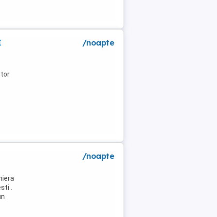
I
/noapte
tor
/noapte
niera
ti .
in