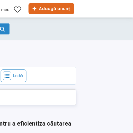
Listă
Adaugă anunț
l meu
Listă
ntru a eficientiza căutarea