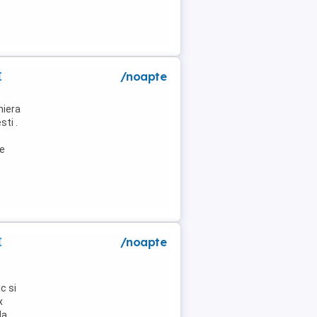
I
/noapte
niera
ti .
de
I
/noapte
c si
x
la