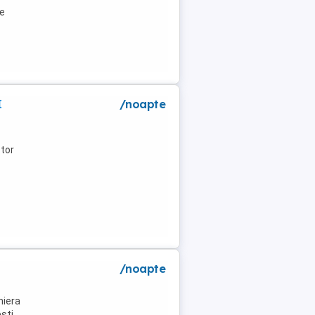
de
I
/noapte
tor
/noapte
niera
ti .