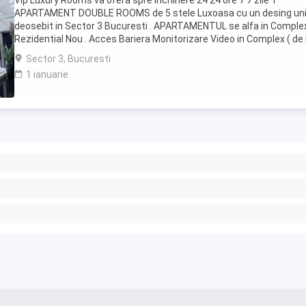
Vip Luxury Rooms va ofera spre inchiriere 24 24 ore 7 7 zile 1
APARTAMENT DOUBLE ROOMS de 5 stele Luxoasa cu un desing uni
deosebit in Sector 3 Bucuresti . APARTAMENTUL se alfa in Comple
Rezidential Nou . Acces Bariera Monitorizare Video in Complex ( de 
Politia Locala Sector 3 ) Loc de parcare ...
Sector 3, Bucuresti
1 ianuarie