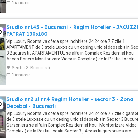
1 ianuarie
Studio nr.145 - Bucuresti - Regim Hotelier - JACUZZ
PATRAT 180x180
Vip Luxury Rooms va ofera spre inchiriere 24 24 ore 7 7 zile 1
APARTAMENT de 5 stele Luxos cu un desing unic si deosebit in Sec
3 Bucuresti . APARTAMENTUL se alfa in Complex Rezidential Nou .
Acces Bariera Monitorizare Video in Complex ( de la Politia Locala
Sector 3 ) Loc de parcare PRIVAT in complex ...
Sector 3, Bucuresti
1 ianuarie
Studio nr.2 si nr.4 Regim Hotelier - sector 3 - Zona
Decebal - Bucuresti
Vip Luxury Rooms va ofera spre inchiriere 24 24 ore 7 7 zile o garso
de 5 stele Luxoase cu un desing unic si deosebit in Sector 3 Bucures
Garsoniera se alfa in Complex Rezidential Nou . Monitorizare Video 
Complex ( de la Politia Locala Sector 3 ) Aceasta garsoniera are
suprafata de 35mp ...