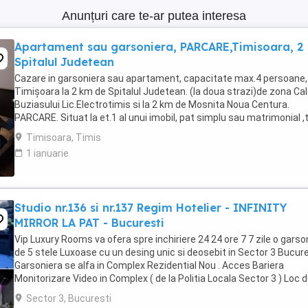
Anunțuri care te-ar putea interesa
Apartament sau garsoniera, PARCARE,Timisoara, 2
Spitalul Judetean
Cazare in garsoniera sau apartament, capacitate max.4 persoane, 
Timișoara la 2 km de Spitalul Judetean. (la doua strazi)de zona Ca
Buziasului Lic.Electrotimis si la 2 km de Mosnita Noua Centura.
PARCARE. Situat la et.1 al unui imobil, pat simplu sau matrimonial ,
+wifi , frigider, mașină spălat, ...
Timisoara, Timis
1 ianuarie
Studio nr.136 si nr.137 Regim Hotelier - INFINITY
MIRROR LA PAT - Bucuresti
Vip Luxury Rooms va ofera spre inchiriere 24 24 ore 7 7 zile o garso
de 5 stele Luxoase cu un desing unic si deosebit in Sector 3 Bucures
Garsoniera se alfa in Complex Rezidential Nou . Acces Bariera
Monitorizare Video in Complex ( de la Politia Locala Sector 3 ) Loc 
parcare PRIVAT in complex ...
Sector 3, Bucuresti