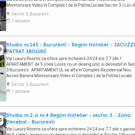
Monitorizare Video in Complex ( de la Politia Locala Sector 3 ) Loc 
parcare PRIVAT in complex ...
Sector 3, Bucuresti
1 ianuarie
Studio nr.145 - Bucuresti - Regim Hotelier - JACUZZ
PATRAT 180x180
Vip Luxury Rooms va ofera spre inchiriere 24 24 ore 7 7 zile 1
APARTAMENT de 5 stele Luxos cu un desing unic si deosebit in Sec
3 Bucuresti . APARTAMENTUL se alfa in Complex Rezidential Nou .
Acces Bariera Monitorizare Video in Complex ( de la Politia Locala
Sector 3 ) Loc de parcare PRIVAT in complex ...
Sector 3, Bucuresti
1 ianuarie
Studio nr.2 si nr.4 Regim Hotelier - sector 3 - Zona
Decebal - Bucuresti
Vip Luxury Rooms va ofera spre inchiriere 24 24 ore 7 7 zile o garso
de 5 stele Luxoase cu un desing unic si deosebit in Sector 3 Bucures