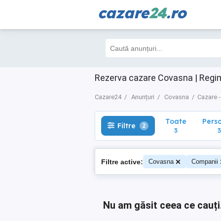
cazare
24
.ro
Toate
Perso
Filtre
2
3
3
Rezerva cazare Covasna | Regim
Cazare24
Anunțuri
Covasna
Cazare -
Toate
Pers
Filtre
2
3
3
Filtre active:
Covasna
Companii
Nu am găsit ceea ce cauți