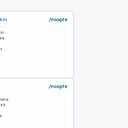
 km
/noapte
in
lea
tv
/noapte
niera
ti .
de