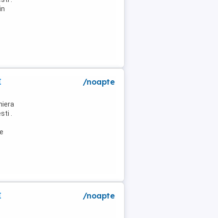
in
I
/noapte
niera
ti .
de
I
/noapte