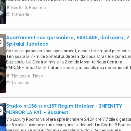
Politia Locala Sector 3 ) Loc de parcare ...
Sector 3, Bucuresti
1 ianuarie
Apartament sau garsoniera, PARCARE,Timisoara, 2
Spitalul Judetean
Cazare in garsoniera sau apartament, capacitate max.4 persoane, 
Timișoara la 2 km de Spitalul Judetean. (la doua strazi)de zona Ca
Buziasului Lic.Electrotimis si la 2 km de Mosnita Noua Centura.
PARCARE. Situat la et.1 al unui imobil, pat simplu sau matrimonial ,
+wifi , frigider, mașină spălat, ...
Timisoara, Timis
1 ianuarie
Studio nr.136 si nr.137 Regim Hotelier - INFINITY
MIRROR LA PAT - Bucuresti
Vip Luxury Rooms va ofera spre inchiriere 24 24 ore 7 7 zile o garso
de 5 stele Luxoase cu un desing unic si deosebit in Sector 3 Bucures
Garsoniera se alfa in Complex Rezidential Nou . Acces Bariera