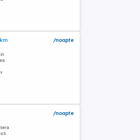
 km
/noapte
in
lea
tv
/noapte
niera
ti .