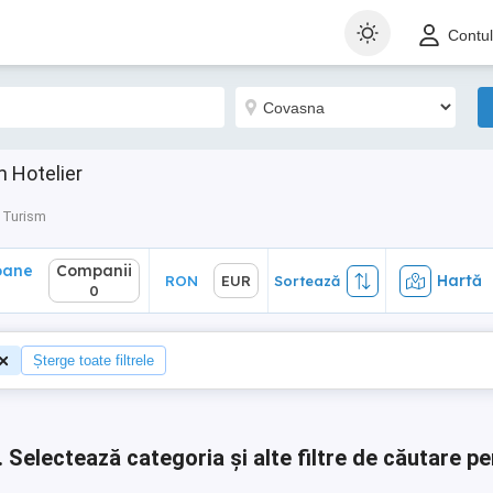
ane
Companii
Hartă
RON
EUR
Sortează
Contu
0
 Hotelier
 Turism
oane
Companii
Hartă
RON
EUR
Sortează
0
Șterge toate filtrele
.
Selectează categoria și alte filtre de căutare pe