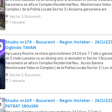
Garsoniera se alfa in Complex Rezidential Nou . Monitorizare Video 
Complex ( de la Politia Locala Sector 3 ) Aceasta garsoniera are
suprafata de 35mp ...
Sector 3, Bucuresti
1 ianuarie
Studio nr.174 - Bucuresti - Regim Hotelier - JACUZZ
Oglinda TAVAN
Vip Luxury Rooms va ofera spre inchiriere 24 24 ore 7 7 zile o garso
de 5 stele Luxoase cu un desing unic si deosebit in Sector 3 Bucures
Garsoniera se alfa in Complex Rezidential Nou . Acces Bariera
Monitorizare Video in Complex ( de la Politia Locala Sector 3 ) Loc 
parcare PRIVAT in complex ...
Sector 3, Bucuresti
1 ianuarie
Studio nr.169 - Bucuresti - Regim Hotelier - JACUZZ
PATRAT 180x180