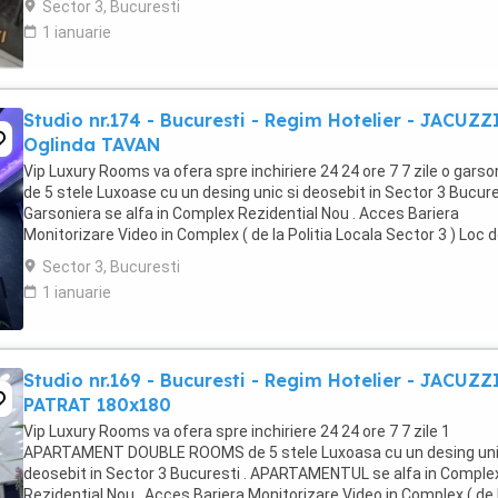
Sector 3, Bucuresti
1 ianuarie
Studio nr.174 - Bucuresti - Regim Hotelier - JACUZZ
Oglinda TAVAN
Vip Luxury Rooms va ofera spre inchiriere 24 24 ore 7 7 zile o garso
de 5 stele Luxoase cu un desing unic si deosebit in Sector 3 Bucures
Garsoniera se alfa in Complex Rezidential Nou . Acces Bariera
Monitorizare Video in Complex ( de la Politia Locala Sector 3 ) Loc 
parcare PRIVAT in complex ...
Sector 3, Bucuresti
1 ianuarie
Studio nr.169 - Bucuresti - Regim Hotelier - JACUZZ
PATRAT 180x180
Vip Luxury Rooms va ofera spre inchiriere 24 24 ore 7 7 zile 1
APARTAMENT DOUBLE ROOMS de 5 stele Luxoasa cu un desing uni
deosebit in Sector 3 Bucuresti . APARTAMENTUL se alfa in Comple
Rezidential Nou . Acces Bariera Monitorizare Video in Complex ( de 