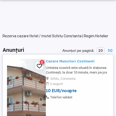
Rezerva cazare Hotel / motel Schitu Constanta | Regim Hotelier
Anunțuri
20
50
Anunțuri pe pagină:
Cazare Muncitori Costinesti
2
Unitatea noastră este situată în stațiunea
Costinești, la doar 10 minute, mers pe jos
până la Plaja Obelisc, 5 minute până la
Schitu, Constanta
stația CFR Halta Tabără Costinesti și doar
6 august
3 minute până la Parcul de Distracții.
10 EUR/noapte
Capacitatea de cazare este peste 60
locuri serie în camere duble și camere
Telefon validat
triple. Locația noastră ...