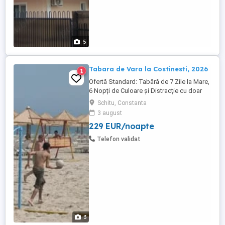
5
Tabara de Vara la Costinesti, 2026
1
Ofertă Standard: Tabără de 7 Zile la Mare,
6 Nopți de Culoare și Distracție cu doar
1200 Lei Soare, Mare, Nisip și Multă
Schitu, Constanta
Distracție ! Sejur de 7 Zile, 6 Nopți
3 august
(CAZARE + PENSIUNE COMPLETĂ: Mic
229 EUR/noapte
dejun, Prânz, Cină). Servicii Incluse în
oferta standard (recreere, odihnă și
Telefon validat
divertisment): Cazare și Pensiune ...
3