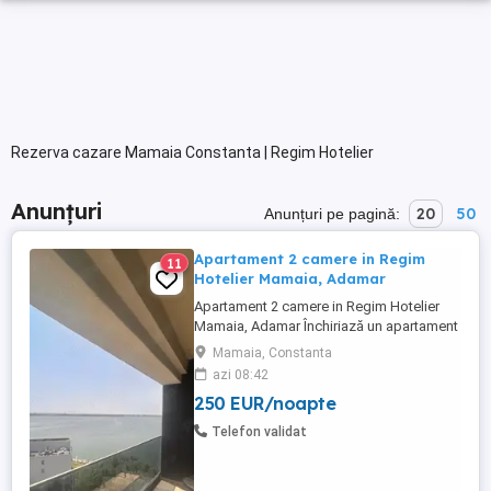
Rezerva cazare Mamaia Constanta | Regim Hotelier
Anunțuri
20
50
Anunțuri pe pagină:
Apartament 2 camere in Regim
11
Hotelier Mamaia, Adamar
Apartament 2 camere in Regim Hotelier
Mamaia, Adamar Închiriază un apartament
modern cu 2 camere situat în stațiunea
Mamaia, Constanta
Mamaia, la etajul 8 al clădirii Adamar, ideal
azi 08:42
pentru un sejur relaxant la malul mării.
250 EUR/noapte
Apartamentul este complet mobilat și
utilat, oferind confortul unei locuințe de
Telefon validat
vacanță cu facilități ...