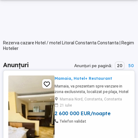
Rezerva cazare Hotel / motel Litoral Constanta Constanta | Regim
Hotelier
Anunțuri
20
50
Anunțuri pe pagină:
Mamaia, Hotel+ Restaurant
Mamaia, va prezentam spre vanzare in
zona exclusivista, localizat pe plaja, Hotel
+ Restaurant 4*, P+2 cu autorizatie pt inca
Mamaia Nord, Constanta, Constanta
un etaj, cu inca 9 camere, situat chiar pe
21 iulie
malul marii, intr-o zona linistita, dar
2 600 000 EUR/noapte
totodata aproape de vibratia statiunii.
Teren in proprietate 500 mp. Proprietatea
Telefon validat
dispune ...