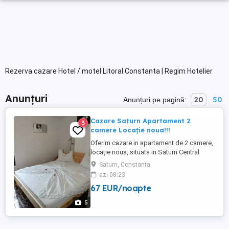
Rezerva cazare Hotel / motel Litoral Constanta | Regim Hotelier
Anunțuri
20
50
Anunțuri pe pagină:
Cazare Saturn Apartament 2
3
camere Locație noua!!!
Oferim cazare in apartament de 2 camere,
locație noua, situata in Saturn Central
Residence, langa malul marii, toate
Saturn, Constanta
utilitățile. Prețul variază în funcție de
azi 08:23
numărul de persoane și perioada
67 EUR/noapte
5