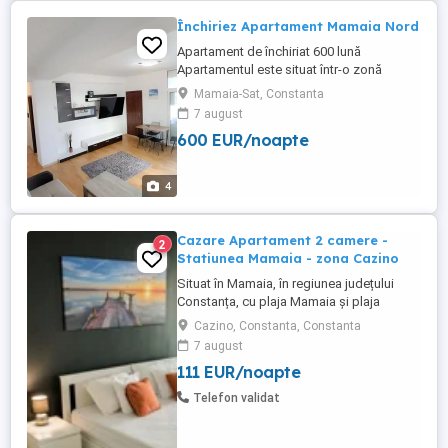
Închiriez Apartament Mamaia Nord
Apartament de închiriat 600 lună
Apartamentul este situat într-o zonă
liniștită din Mamaia Nord. Complet
Mamaia-Sat, Constanta
mobilat și utilat, gata de mutare. Loc de
7 august
parcare în fața blocului. Detalii în privat.
600 EUR/noapte
4
Cazare Apartament 2 camere -
2
Statiunea Mamaia - zona Cazino
Situat în Mamaia, în regiunea județului
Constanța, cu plaja Mamaia și plaja
Myrtos în apropiere, Diamond View
Cazino, Constanta, Constanta
Apartments oferă cazare cu parcare
7 august
privată gratuită garantată pentru fiecare
111 EUR/noapte
apartament. Apartamente cu doua camera
de inchiriat in regim hotelier, Statiunea
Telefon validat
Mamaia - zona Cazino. Apartamentele ...