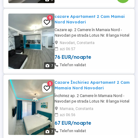
cazare Apartament 2 Cam Mamai
9
Nord Navodari
Cazare ap. 2 Camere în Mamaia Nord -
Navodari pe strada Lotus Nr. 8 langa Hotel
Opera si White Tower , langa cluburi , loc
Navodari, Constanta
de parcare Privat. Cei care nu au o parcare
azi 06:57
este o mare problema cu parcarea în
76 EUR/noapte
zona, 100m de plaja .Luni-Miercuri 400
noapte -,Joi Vineri Sambata Duminica 500
Telefon validat
7
noapte . Mai multe ...
Cazare Închiriez Apartament 2 Cam
5
Mamaia Nord Navodari
Închiriez ap. 2 Camere în Mamaia Nord -
Navodari pe strada Lotus Nr. 8 langa Hotel
Opera si White Tower , langa cluburi , loc
Mamaia, Constanta
de parcare Privat. Cei care nu au o parcare
azi 06:56
este o mare problema cu parcarea în
67 EUR/noapte
zona, 100m de plaja .Luni-Miercuri 400
noapte ,Joi Vineri Sambata Duminica 500
Telefon validat
7
Ron :noapte . ...