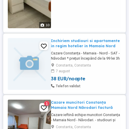
10
Inchiriem studiouri si apartamente
in regim hotelier in Mamaia Nord
Cazare Constanța - Mamaia - Nord - SAT -
Năvodari * prețuri începând de la 99 lei 3h
in intervalul (08.00-18.00) *Vă punem la
Constanta, Constanta
dispozitie apartamente si studiouri în
7 august
Mamaia nord zona: Hanul Piraților, Hanul
38 EUR/noapte
cu Pește, Opera, Onix, Titanic, Uzina de
Pizza, Mackerel, Resort Building Ștefan,
Telefon validat
Alezzi, ...
Cazare muncitori Constanța
1
Mamaia Nord Năvodari factură
Cazare ieftină echipe muncitori Constanța
- Mamaia Nord - Năvodari. - studiouri și
apartamente cu bucatarie utilată, TV,
Constanta, Constanta