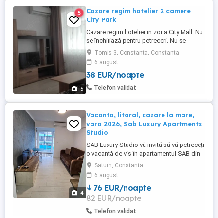
Cazare regim hotelier 2 camere
5
City Park
Cazare regim hotelier in zona City Mall. Nu
se închiriază pentru petreceri. Nu se
primesc escorte Pana în 3 zile - 250 lei
Tomis 3, Constanta, Constanta
Peste 3 zile - 200 lei Iulie și august- 300 lei
6 august
Apartamentul este complet mobilat si
38 EUR/noapte
utilat modern si foarte curat, totul nou.
Încălzirea si apa caldă se face cu centrală
Telefon validat
5
proprie ...
Vacanta, litoral, cazare la mare,
vara 2026, Sab Luxury Apartments
Studio
SAB Luxury Studio vă invită să vă petreceți
o vacanță de vis în apartamentul SAB din
Saturn Mangalia... Poziție ideală
Saturn, Constanta
*Apartamentul se află poziționat pe
6 august
strada Henny Ignatie Nr. 6 într-un complex
76 EUR/noapte
rezidențial (hotel) din stațiunea Saturn
4
82 EUR/noapte
(cea mai frumoasă stațiune din sudul
litoralului ...
Telefon validat