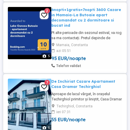
6nopti+1gratis=7nopti 3600 Cazare
2
in Mamaia-La Butoaie apart
decomandat cu 2 dormitoare si
bucat ind
Pt alte perioade din sezonul estival, va rog
sa ma contactați. Pretul depinde de
perioada pe care o doriti si de nr de nopți.
Mamaia, Constanta
Preturile sunt pentru ocuparea
azi 05:51
apartamentului de catre max 4 persoane.
5
95 EUR/noapte
Pentru 5 persoane se mai adauga 50 de lei
pe noapte. Capacitatea maximă de cazare
Telefon validat
este de 5 persoane. Apartamentul ...
De Inchiriat Cazare Apartament
7
Casa Dramar Techirghiol
Aproape de lacul vărgat, în orașelul
Techirghiol primitor și liniștit, Casa Dramar
își deschide porțile cu mult entuziasm și
Techirghiol, Constanta
dorința de a oferi oaspeților vacanțe de
ieri 07:31
neuitat. Casa Dramar vă pune la dispoziție
55 EUR/noapte
apartamente confortabile și moderne.
Întreaga unitate de cazare este absolut
5