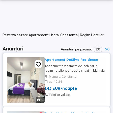
Rezerva cazare Apartament Litoral Constanta | Regim Hotelier
Anunțuri
20
50
Anunțuri pe pagină:
Apartament DeSilva Residence
Apartamente 2 camere de inchiriat in
regim hotelier pe noapte situat in Mamaia
Nord langa clubul Loft in complexul De
Mamaia, Constanta
Silva Residence (Beachside), cea mai
azi 12:24
buna locatie din Mamaia, apartamente pe
143 EUR/noapte
plaja, cu vedere si la mare si la lac, cu
acces direct la clubul Loft si la plaja
Telefon validat
hotelului Opera si Crowne ...
5