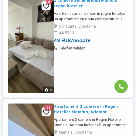
2 camere Summerland Mamaia
6
regim hotelier
Va oferim spre inchiriere in regim hotelier
un apartament cu doua camere situat la
Summerland Residence - Mamaia
Constanta, Constanta
Apartamentul are o suprafata de 65 mp si
azi 09:12
este compus din living cu canapea
48 EUR/noapte
extensibilă și dormitor cu pat matrimonial,
avand balcon propriu dotat cu mobilier de
Telefon validat
terasa. Confortul dumneavoastră ...
5
Apartament 2 camere in Regim
11
Hotelier Mamaia, Adamar
Apartament 2 camere in Regim Hotelier
Mamaia, Adamar Închiriază un apartament
modern cu 2 camere situat în stațiunea
Mamaia, Constanta
Mamaia, la etajul 8 al clădirii Adamar, ideal