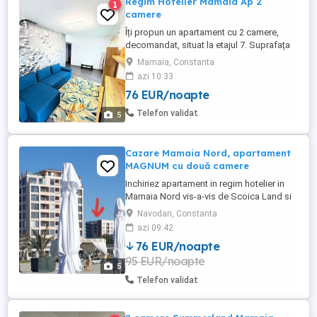
Regim Hotelier Mamaia Ap 2
1
camere
Îți propun un apartament cu 2 camere,
decomandat, situat la etajul 7. Suprafața
utilă este de 65 mp, iar finisajele sunt de
Mamaia, Constanta
calitate superioară. Livingul și dormitorul
azi 10:33
beneficiază de multă lumină naturală,
76 EUR/noapte
având pardoseli din laminat și lemn.
Bucătăria este dotată cu pardoseală din
Telefon validat
5
gresie și lemn, iar ...
Cazare Mamaia Nord, apartament
MAGNUM cu două camere
Inchiriez apartament in regim hotelier in
Mamaia Nord vis-a-vis de Scoica Land si
complex Phoenicia, apartamentul are 1
Navodari, Constanta
dormitor, 1 living cu canapea extensibilă,
azi 09:42
bucătărie utilată, baie și balcon. Dotări:
76 EUR/noapte
-2TV LCD de80cm si 100cm -frigider si
95 EUR/noapte
congelator -cuptor,plită aragaz -centrală
5
proprie -expresor ...
Telefon validat