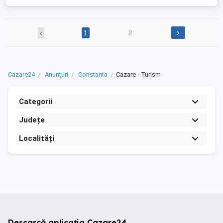
›
‹
1
2
Cazare24
Anunțuri
Constanta
Cazare - Turism
Categorii
Județe
Localități
Descarcă aplicația Cazare24