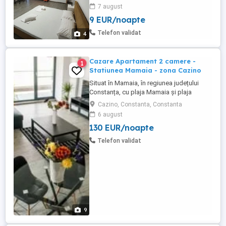
internet, loc de parcare auto; -
7 august
supermarketuri în zonă: Lidl, Mega Image
9 EUR/noapte
și Profi; - în funcție de nr. de persoane
trimit poze și video pe WhatsApp cu
Telefon validat
4
apartamente disponibile;. Vă ...
Cazare Apartament 2 camere -
1
Statiunea Mamaia - zona Cazino
Situat în Mamaia, în regiunea județului
Constanța, cu plaja Mamaia și plaja
Myrtos în apropiere, Diamond View
Cazino, Constanta, Constanta
Apartments oferă cazare cu parcare
6 august
privată gratuită garantată pentru fiecare
130 EUR/noapte
apartament. Apartamente cu doua camera
de inchiriat in regim hotelier, Statiunea
Telefon validat
Mamaia - zona Cazino. Apartamentele ...
9