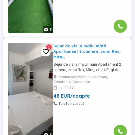
5
Sejur de vis la malul mării
1
Apartament 2 camere, zona Rex,
Miraj,
Sejur de vis la malul mării Apartament 2
camere, zona Rex, Miraj, etaj 4 Fugi de
agitația zilnică și bucură-te de răsfăț la
Statiunea%2525252bMamaia,
înălțime, în inima stațiunii! Îți propunem un
Constanta, Constanta
apartament cochet cu 2 camere, situat la
azi 09:12
etajul 4în complexul Miraj, una dintre cele
48 EUR/noapte
mai apreciate locații din zona Rex la doar
...
Telefon validat
5