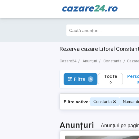
cazare
24
.ro
Toate
Perso
Filtre
4
3
0
Rezerva cazare Litoral Constant
Cazare24
Anunțuri
Constanta
Cazare
Toate
Pers
Filtre
4
3
Filtre active:
Constanta
Numar d
Anunțuri
–
Anunțuri pe pagi