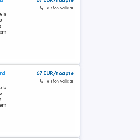
us
67 EUR/noapte
Telefon validat
e la
la
s
dern
rd
67 EUR/noapte
Telefon validat
e la
la
s
dern