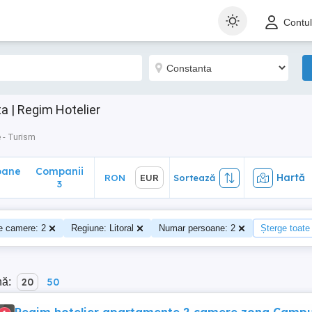
ane
Companii
Hartă
RON
EUR
Sortează
Contu
3
a | Regim Hotelier
 - Turism
oane
Companii
Hartă
RON
EUR
Sortează
0
3
e camere: 2
Regiune: Litoral
Numar persoane: 2
Șterge toate f
nă:
20
50