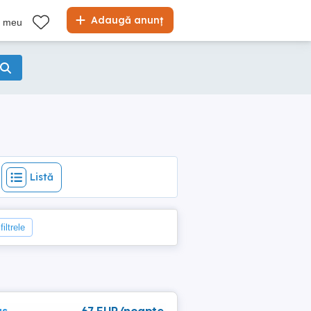
Listă
Adaugă anunț
l meu
Listă
iltrele