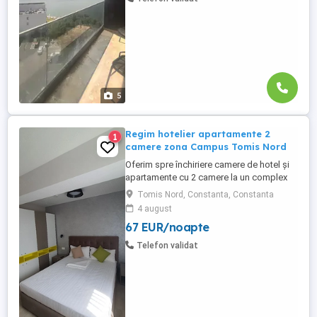
vacanță cu facilități ...
5
Regim hotelier apartamente 2
1
camere zona Campus Tomis Nord
Oferim spre închiriere camere de hotel și
apartamente cu 2 camere la un complex
hotelier de 3 și 4 stele . Contra cost avem
Tomis Nord, Constanta, Constanta
și mic dejun la cerere (40 lei de persoană)
4 august
Complexul hotelier se află în zona Tomis
67 EUR/noapte
Nord Campus Universitate. Dotări:
Complet mobilate și utilate modern Aer
Telefon validat
condiționat, ...