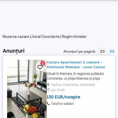
Rezerva cazare Litoral Constanta | Regim Hotelier
Anunțuri
20
50
Anunțuri pe pagină:
Cazare Apartament 2 camere -
1
Statiunea Mamaia - zona Cazino
Situat în Mamaia, în regiunea județului
Constanța, cu plaja Mamaia și plaja
Myrtos în apropiere, Diamond View
Cazino, Constanta, Constanta
Apartments oferă cazare cu parcare
azi 15:43
privată gratuită garantată pentru fiecare
130 EUR/noapte
apartament. Apartamente cu doua camera
de inchiriat in regim hotelier, Statiunea
Telefon validat
Mamaia - zona Cazino. Apartamentele ...