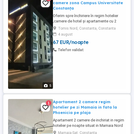
camere zona Campus Universitate
Constanța
Oferim spre închiriere în regim hotelier
,camere de hotel și apartamente cu 2
camere la un complex hotelier de 3 și 4
Tomis Nord, Constanta, Constanta
stele . Contra cost avem și mic dejun la
4 august
cerere (40 lei de persoană) Complexul
67 EUR/noapte
hotelier se află în zona Tomis Nord
Campus Universitate. Dotări: Complet
Telefon validat
mobilate și utilate modern ...
5
Apartament 2 camere regim
1
hotelier pe zi Mamaia in fata la
Phoenicia pe plaja
Apartament 2 camere de inchiriat in regim
hotelier pe noapte situat in Mamaia Nord
in fata complexului Phoenicia, linia 1 de la
Mamaia-Sat, Constanta