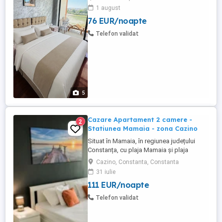
mare, chiar pe plaja, in complexul Roca
1 august
Residence, cea mai buna locatie din
76 EUR/noapte
Mamaia, apartamente chiar pe plaja, cu
vedere si la mare, terasa, cu acces direct
Telefon validat
la plaja Phoenicia. ...
5
Cazare Apartament 2 camere -
2
Statiunea Mamaia - zona Cazino
Situat în Mamaia, în regiunea județului
Constanța, cu plaja Mamaia și plaja
Myrtos în apropiere, Diamond View
Cazino, Constanta, Constanta
Apartments oferă cazare cu parcare
31 iulie
privată gratuită garantată pentru fiecare
111 EUR/noapte
apartament. Apartamente cu doua camera
de inchiriat in regim hotelier, Statiunea
Telefon validat
Mamaia - zona Cazino. Apartamentele ...