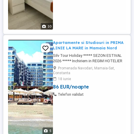
10
Apartamente si Studiouri in PRIMA
LINIE LA MARE in Mamaia Nord
Silv Tour Holiday ***** SEZON ESTIVAL
2026 ***** Inchiriem in REGIM HOTELIER
APARTAMENTE SI STUDIOURI Intr-unul din
Promenada Navodari, Mamaia-Sat,
cele mai frumoase si elegante resorturi
Constanta
rezidentialle de 5 stele Situat in PRIMA
18 iunie
LINIE LA MALUL MARII din statiunea
86 EUR/noapte
MAMAIA-NORD ***** FACILITATI:
PARCARE PRIVATA GRATUITA CU BARIERA
Telefon validat
AZIMUTH ...
5