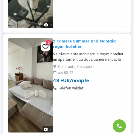
9
2 camere Summerland Mamaia
5
regim hotelier
Va oferim spre inchiriere in regim hotelier
un apartament cu doua camere situat la
Summerland Residence - Mamaia
Constanta, Constanta
Apartamentul are o suprafata de 65 mp si
azi 08:47
este compus din living cu canapea
48 EUR/noapte
extensibilă și dormitor cu pat matrimonial,
avand balcon propriu dotat cu mobilier de
Telefon validat
terasa. Confortul dumneavoastră ...
5