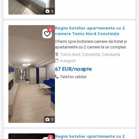
5
Regim hotelier apartamente cu 2
6
camere Tomis Nord Constanța
Oferim spre închiriere camere de hotel și
apartamente cu 2 camere la un complex
hotelier de 3 și 4 stele . Contra cost avem
Tomis Nord, Constanta, Constanta
și mic dejun la cerere (40 lei de persoană)
4 august
Complexul hotelier se află în zona Tomis
67 EUR/noapte
Nord Campus Universitate. Dotări:
Complet mobilate și utilate modern Aer
Telefon validat
condiționat, ...
5
Regim hotelier apartamente cu 2
4