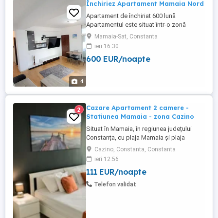
Închiriez Apartament Mamaia Nord
Apartament de închiriat 600 lună
Apartamentul este situat într-o zonă
liniștită din Mamaia Nord. Complet
Mamaia-Sat, Constanta
mobilat și utilat, gata de mutare. Loc de
ieri 16:30
parcare în fața blocului. Detalii în privat.
600 EUR/noapte
4
Cazare Apartament 2 camere -
2
Statiunea Mamaia - zona Cazino
Situat în Mamaia, în regiunea județului
Constanța, cu plaja Mamaia și plaja
Myrtos în apropiere, Diamond View
Cazino, Constanta, Constanta
Apartments oferă cazare cu parcare
ieri 12:56
privată gratuită garantată pentru fiecare
111 EUR/noapte
apartament. Apartamente cu doua camera
de inchiriat in regim hotelier, Statiunea
Telefon validat
Mamaia - zona Cazino. Apartamentele ...