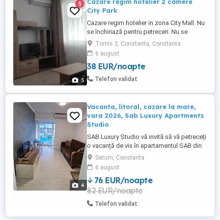
Cazare regim hotelier 2 camere
5
City Park
Cazare regim hotelier in zona City Mall. Nu
se închiriază pentru petreceri. Nu se
primesc escorte Pana în 3 zile - 250 lei
Tomis 3, Constanta, Constanta
Peste 3 zile - 200 lei Iulie și august- 300 lei
6 august
Apartamentul este complet mobilat si
38 EUR/noapte
utilat modern si foarte curat, totul nou.
Încălzirea si apa caldă se face cu centrală
Telefon validat
5
proprie ...
Vacanta, litoral, cazare la mare,
vara 2026, Sab Luxury Apartments
Studio
SAB Luxury Studio vă invită să vă petreceți
o vacanță de vis în apartamentul SAB din
Saturn Mangalia... Poziție ideală
Saturn, Constanta
*Apartamentul se află poziționat pe
6 august
strada Henny Ignatie Nr. 6 într-un complex
76 EUR/noapte
rezidențial (hotel) din stațiunea Saturn
4
82 EUR/noapte
(cea mai frumoasă stațiune din sudul
litoralului ...
Telefon validat