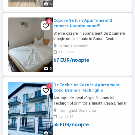
hotelului Opera si Crowne ...
5
Cazare Saturn Apartament 2
3
camere Locație noua!!!
Oferim cazare in apartament de 2 camere,
locație noua, situata in Saturn Central
Residence, langa malul marii, toate
Saturn, Constanta
utilitățile. Prețul variază în funcție de
azi 08:23
numărul de persoane și perioada
67 EUR/noapte
5
De Inchiriat Cazare Apartament
7
Casa Dramar Techirghiol
Aproape de lacul vărgat, în orașelul
Techirghiol primitor și liniștit, Casa Dramar
își deschide porțile cu mult entuziasm și
Techirghiol, Constanta
dorința de a oferi oaspeților vacanțe de
azi 07:31
neuitat. Casa Dramar vă pune la dispoziție
55 EUR/noapte
apartamente confortabile și moderne.
Întreaga unitate de cazare este absolut
5