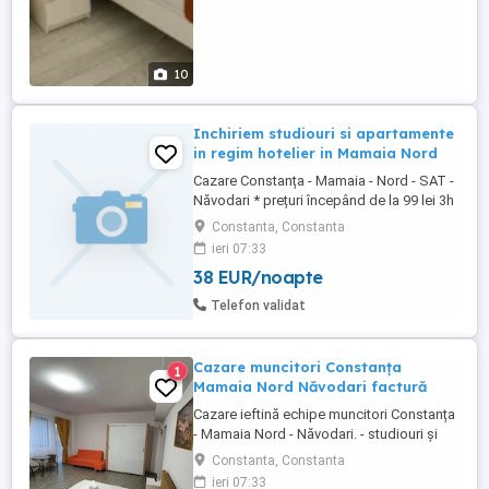
10
Inchiriem studiouri si apartamente
in regim hotelier in Mamaia Nord
Cazare Constanța - Mamaia - Nord - SAT -
Năvodari * prețuri începând de la 99 lei 3h
in intervalul (08.00-18.00) *Vă punem la
Constanta, Constanta
dispozitie apartamente si studiouri în
ieri 07:33
Mamaia nord zona: Hanul Piraților, Hanul
38 EUR/noapte
cu Pește, Opera, Onix, Titanic, Uzina de
Pizza, Mackerel, Resort Building Ștefan,
Telefon validat
Alezzi, ...
Cazare muncitori Constanța
1
Mamaia Nord Năvodari factură
Cazare ieftină echipe muncitori Constanța
- Mamaia Nord - Năvodari. - studiouri și
apartamente cu bucatarie utilată, TV,
Constanta, Constanta
internet, loc de parcare auto; -
ieri 07:33