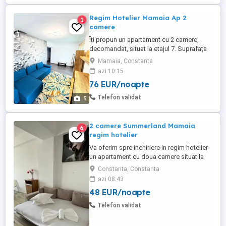
Regim Hotelier Mamaia Ap 2
1
camere
Îți propun un apartament cu 2 camere,
decomandat, situat la etajul 7. Suprafața
utilă este de 65 mp, iar finisajele sunt de
Mamaia, Constanta
calitate superioară. Livingul și dormitorul
azi 10:15
beneficiază de multă lumină naturală,
76 EUR/noapte
având pardoseli din laminat și lemn.
Bucătăria este dotată cu pardoseală din
Telefon validat
5
gresie și lemn, iar ...
2 camere Summerland Mamaia
6
regim hotelier
Va oferim spre inchiriere in regim hotelier
un apartament cu doua camere situat la
Summerland Residence - Mamaia
Constanta, Constanta
Apartamentul are o suprafata de 65 mp si
azi 08:43
este compus din living cu canapea
48 EUR/noapte
extensibilă și dormitor cu pat matrimonial,
avand balcon propriu dotat cu mobilier de
Telefon validat
terasa. Confortul dumneavoastră ...