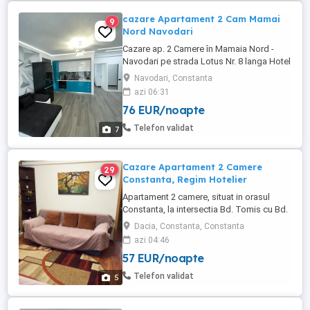
cazare Apartament 2 Cam Mamai
9
Nord Navodari
Cazare ap. 2 Camere în Mamaia Nord -
Navodari pe strada Lotus Nr. 8 langa Hotel
Opera si White Tower , langa cluburi , loc
Navodari, Constanta
de parcare Privat. Cei care nu au o parcare
azi 06:31
este o mare problema cu parcarea în
76 EUR/noapte
zona, 100m de plaja .Luni-Miercuri 400
noapte -,Joi Vineri Sambata Duminica 500
Telefon validat
7
noapte . Mai multe ...
Cazare Apartament 2 Camere
29
Constanta, Regim Hotelier
Apartament 2 camere, situat in orasul
Constanta, la intersectia Bd. Tomis cu Bd.
Al. Lapusneanu (zona Dacia - Tomis III),
Dacia, Constanta, Constanta
etaj 2 din 4, vedere la bulevard, parcare
azi 04:46
gratuită în zona blocului, supraveghere
57 EUR/noapte
video. Locatie excelenta, cu acces rapid
lcatre plaja, statiuni, mall, centrul vechi,
Telefon validat
5
mijloace de ...