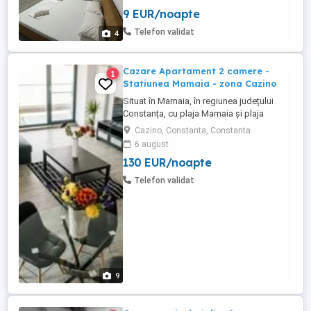
supermarketuri în zonă: Lidl, Mega Image
9 EUR/noapte
și Profi; - în funcție de nr. de persoane
trimit poze și video pe WhatsApp cu
Telefon validat
4
apartamente disponibile;. Vă ...
Cazare Apartament 2 camere -
1
Statiunea Mamaia - zona Cazino
Situat în Mamaia, în regiunea județului
Constanța, cu plaja Mamaia și plaja
Myrtos în apropiere, Diamond View
Cazino, Constanta, Constanta
Apartments oferă cazare cu parcare
6 august
privată gratuită garantată pentru fiecare
130 EUR/noapte
apartament. Apartamente cu doua camera
de inchiriat in regim hotelier, Statiunea
Telefon validat
Mamaia - zona Cazino. Apartamentele ...
9