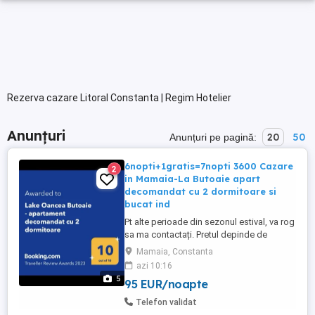
Rezerva cazare Litoral Constanta | Regim Hotelier
Anunțuri
20
50
Anunțuri pe pagină:
6nopti+1gratis=7nopti 3600 Cazare
2
in Mamaia-La Butoaie apart
decomandat cu 2 dormitoare si
bucat ind
Pt alte perioade din sezonul estival, va rog
sa ma contactați. Pretul depinde de
perioada pe care o doriti si de nr de nopți.
Mamaia, Constanta
Preturile sunt pentru ocuparea
azi 10:16
apartamentului de catre max 4 persoane.
5
95 EUR/noapte
Pentru 5 persoane se mai adauga 50 de lei
pe noapte. Capacitatea maximă de cazare
Telefon validat
este de 5 persoane. Apartamentul ...