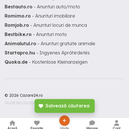
Bestauto.ro
- Anunturi auto/moto
Romimo.ro
- Anunturi imobiliare
Romjob.ro
- Anunturi locuri de munca
Bestbike.ro
- Anunturi moto
Animalutul.ro
- Anunturi gratuite animale
Startapro.hu
- Ingyenes Apróhirdetés
Quoka.de
- Kostenlose Kleinanzeigen
© 2026 Cazare24.ro
26.08.06.c0c206c
Salvează căutarea
Acasă
Favorite
Vinde
Mesaje
Cont