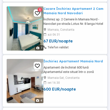
Cazare Închiriez Apartament 2 Cam
5
Mamaia Nord Navodari
Închiriez ap. 2 Camere în Mamaia Nord -
Navodari pe strada Lotus Nr. 8 langa Hotel
Opera si White Tower , langa cluburi , loc
Mamaia, Constanta
de parcare Privat. Cei care nu au o parcare
azi 06:31
este o mare problema cu parcarea în
67 EUR/noapte
zona, 100m de plaja .Luni-Miercuri 400
noapte ,Joi Vineri Sambata Duminica 500
Telefon validat
7
Ron :noapte . ...
Închiriez Apartament Mamaia Nord
Apartament de închiriat 600 lună
Apartamentul este situat într-o zonă
liniștită din Mamaia Nord. Complet
Mamaia-Sat, Constanta
mobilat și utilat, gata de mutare. Loc de
ieri 16:30
parcare în fața blocului. Detalii în privat.
600 EUR/noapte
4