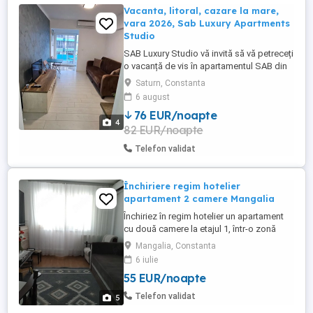
Vacanta, litoral, cazare la mare,
vara 2026, Sab Luxury Apartments
Studio
SAB Luxury Studio vă invită să vă petreceți
o vacanță de vis în apartamentul SAB din
Saturn Mangalia... Poziție ideală
Saturn, Constanta
*Apartamentul se află poziționat pe
6 august
strada Henny Ignatie Nr. 6 într-un complex
76 EUR/noapte
rezidențial (hotel) din stațiunea Saturn
4
82 EUR/noapte
(cea mai frumoasă stațiune din sudul
litoralului ...
Telefon validat
Închiriere regim hotelier
apartament 2 camere Mangalia
Închiriez în regim hotelier un apartament
cu două camere la etajul 1, într-o zonă
liniștită aproape de Portul Turistic și de
Mangalia, Constanta
plaja Mangalia. Capacitate de cazare 3-5
6 iulie
persoane.Suprafata apartamentului este
55 EUR/noapte
de 42 mp. Apartamentul se afla situat în
apropierea stațiilor de microbuz către
Telefon validat
5
dinspre Constanța, ...