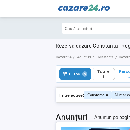
cazare
24
.ro
Toate
Perso
Filtre
3
1
1
Rezerva cazare Constanta | Reg
Cazare24
Anunțuri
Constanta
Cazare
Toate
Pers
Filtre
3
1
1
Filtre active:
Constanta
Numar d
Anunțuri
–
Anunțuri pe pagi