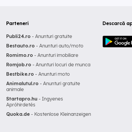
Parteneri
Descarcă ap
Publi24.ro
- Anunturi gratuite
Bestauto.ro
- Anunturi auto/moto
Romimo.ro
- Anunturi imobiliare
Romjob.ro
- Anunturi locuri de munca
Bestbike.ro
- Anunturi moto
Animalutul.ro
- Anunturi gratuite
animale
Startapro.hu
- Ingyenes
Apróhirdetés
Quoka.de
- Kostenlose Kleinanzeigen