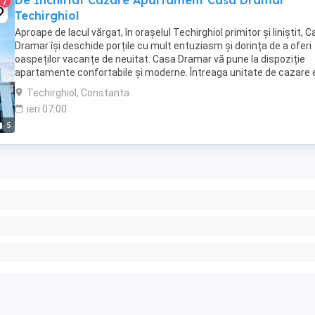
De Inchiriat Cazare Apartament Casa Dramar
7
Techirghiol
Aproape de lacul vărgat, în orașelul Techirghiol primitor și liniștit, 
Dramar își deschide porțile cu mult entuziasm și dorința de a oferi
oaspeților vacanțe de neuitat. Casa Dramar vă pune la dispoziție
apartamente confortabile și moderne. Întreaga unitate de cazare 
absolut nouă, pensiunea ...
Techirghiol, Constanta
ieri 07:00
5