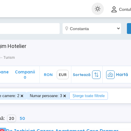
ane
Companii
Hartă
RON
EUR
Sortează
Contu
0
im Hotelier
 - Turism
oane
Companii
Hartă
RON
EUR
Sortează
0
e camere: 2
Numar persoane: 3
Șterge toate filtrele
nă:
20
50