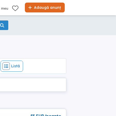
Listă
Adaugă anunț
l meu
Listă