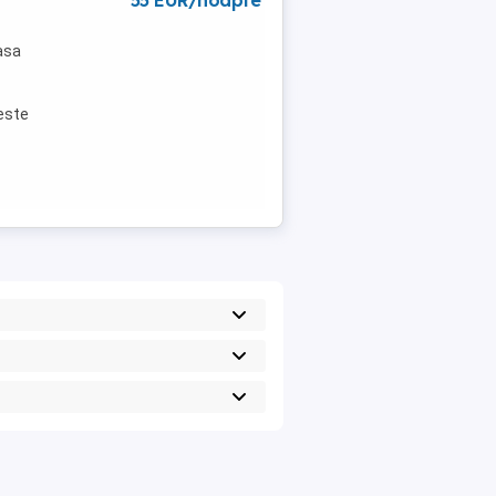
55 EUR/noapte
Casa
este