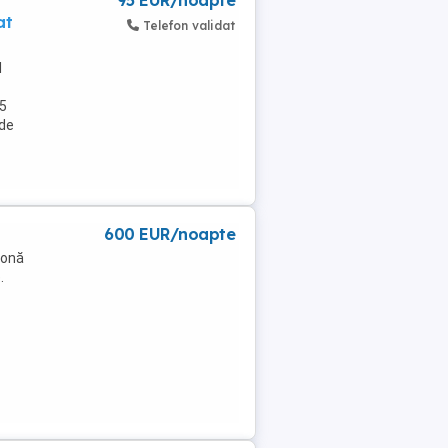
95 EUR/noapte
at
Telefon validat
l
 5
 de
600 EUR/noapte
zonă
.