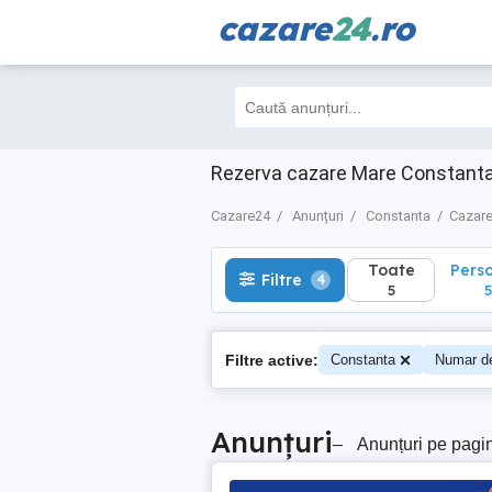
cazare
24
.ro
Toate
Perso
Filtre
4
5
5
Rezerva cazare Mare Constanta 
Cazare24
Anunțuri
Constanta
Cazare
Toate
Pers
Filtre
4
5
5
Filtre active:
Constanta
Numar d
Anunțuri
–
Anunțuri pe pagi