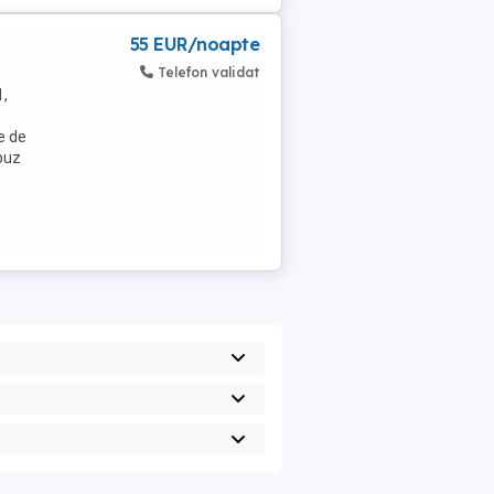
55 EUR/noapte
Telefon validat
1,
e de
buz