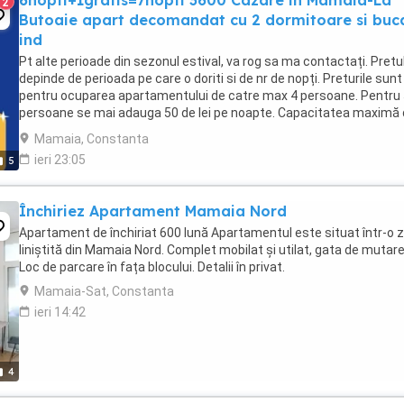
6nopti+1gratis=7nopti 3600 Cazare in Mamaia-La
2
Butoaie apart decomandat cu 2 dormitoare si buc
ind
Pt alte perioade din sezonul estival, va rog sa ma contactați. Pretu
depinde de perioada pe care o doriti si de nr de nopți. Preturile sunt
pentru ocuparea apartamentului de catre max 4 persoane. Pentru
persoane se mai adauga 50 de lei pe noapte. Capacitatea maximă
cazare este de 5 persoane. Apartamentul ...
Mamaia, Constanta
ieri 23:05
5
Închiriez Apartament Mamaia Nord
Apartament de închiriat 600 lună Apartamentul este situat într-o 
liniștită din Mamaia Nord. Complet mobilat și utilat, gata de mutare
Loc de parcare în fața blocului. Detalii în privat.
Mamaia-Sat, Constanta
ieri 14:42
4