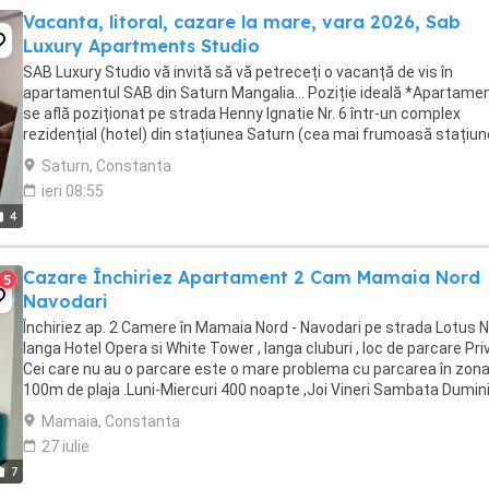
Vacanta, litoral, cazare la mare, vara 2026, Sab
Luxury Apartments Studio
SAB Luxury Studio vă invită să vă petreceți o vacanță de vis în
apartamentul SAB din Saturn Mangalia... Poziție ideală *Apartame
se află poziționat pe strada Henny Ignatie Nr. 6 într-un complex
rezidențial (hotel) din stațiunea Saturn (cea mai frumoasă stațiun
sudul litoralului ...
Saturn, Constanta
ieri 08:55
4
Cazare Închiriez Apartament 2 Cam Mamaia Nord
5
Navodari
Închiriez ap. 2 Camere în Mamaia Nord - Navodari pe strada Lotus Nr
langa Hotel Opera si White Tower , langa cluburi , loc de parcare Pri
Cei care nu au o parcare este o mare problema cu parcarea în zona
100m de plaja .Luni-Miercuri 400 noapte ,Joi Vineri Sambata Dumin
500 Ron :noapte . ...
Mamaia, Constanta
27 iulie
7