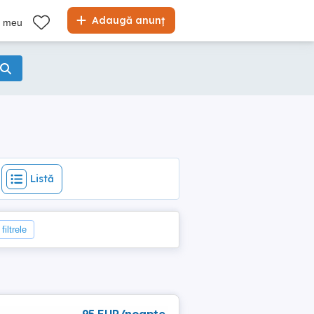
Listă
Adaugă anunț
l meu
Listă
filtrele