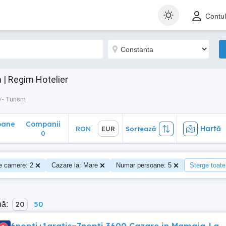
ane
Companii
Hartă
RON
EUR
Sortează
Contu
0
| Regim Hotelier
 - Turism
oane
Companii
Hartă
RON
EUR
Sortează
0
e camere: 2
Cazare la: Mare
Numar persoane: 5
Șterge toate 
nă:
20
50