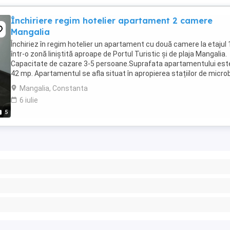
Închiriere regim hotelier apartament 2 camere
Mangalia
Închiriez în regim hotelier un apartament cu două camere la etajul 
într-o zonă liniștită aproape de Portul Turistic și de plaja Mangalia.
Capacitate de cazare 3-5 persoane.Suprafata apartamentului est
42 mp. Apartamentul se afla situat în apropierea stațiilor de micro
către dinspre Constanța, ...
Mangalia, Constanta
6 iulie
5