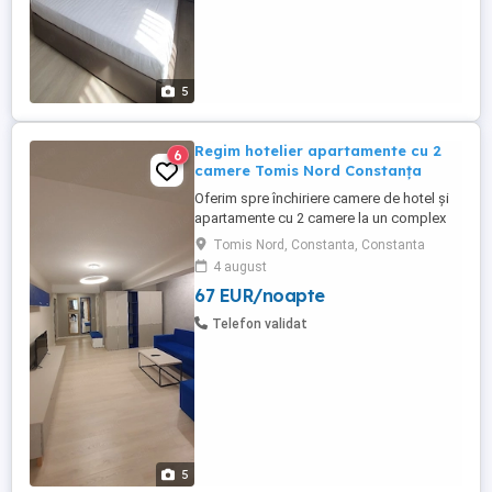
5
Regim hotelier apartamente cu 2
6
camere Tomis Nord Constanța
Oferim spre închiriere camere de hotel și
apartamente cu 2 camere la un complex
hotelier de 3 și 4 stele . Contra cost avem
Tomis Nord, Constanta, Constanta
și mic dejun la cerere (40 lei de persoană)
4 august
Complexul hotelier se află în zona Tomis
67 EUR/noapte
Nord Campus Universitate. Dotări:
Complet mobilate și utilate modern Aer
Telefon validat
condiționat, ...
5