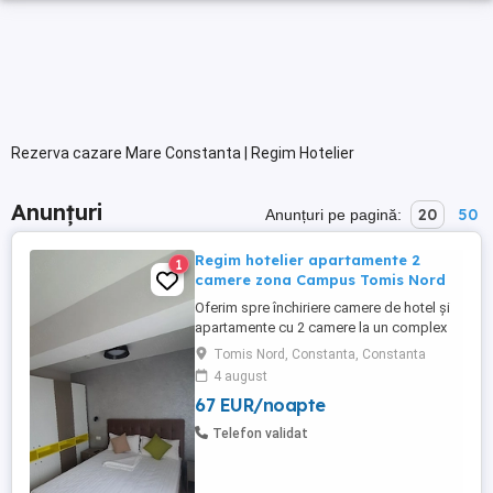
Rezerva cazare Mare Constanta | Regim Hotelier
Anunțuri
20
50
Anunțuri pe pagină:
Regim hotelier apartamente 2
1
camere zona Campus Tomis Nord
Oferim spre închiriere camere de hotel și
apartamente cu 2 camere la un complex
hotelier de 3 și 4 stele . Contra cost avem
Tomis Nord, Constanta, Constanta
și mic dejun la cerere (40 lei de persoană)
4 august
Complexul hotelier se află în zona Tomis
67 EUR/noapte
Nord Campus Universitate. Dotări:
Complet mobilate și utilate modern Aer
Telefon validat
condiționat, ...