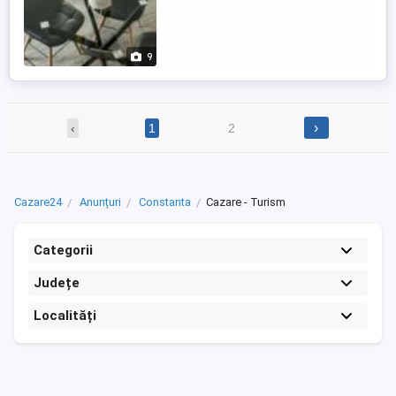
9
›
‹
1
2
Cazare24
Anunțuri
Constanta
Cazare - Turism
Categorii
Județe
Localități