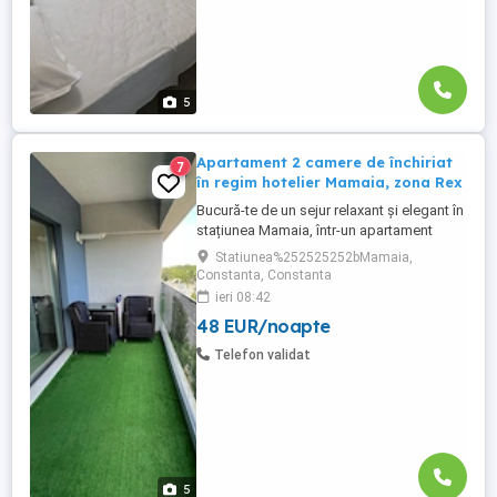
5
Apartament 2 camere de închiriat
7
în regim hotelier Mamaia, zona Rex
Bucură-te de un sejur relaxant și elegant în
stațiunea Mamaia, într-un apartament
spațios situat în complexul Miraj Sunset,
Statiunea%252525252bMamaia,
la doar câțiva pași de plajă. Apartamentul
Constanta, Constanta
are o suprafață de 60 mp și este compus
ieri 08:42
dintr-un living modern, un dormitor
48 EUR/noapte
matrimonial, o bucătărie complet utilată și
o baie dotată ...
Telefon validat
5