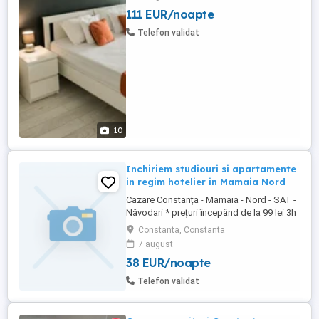
privată gratuită garantată pentru fiecare
111 EUR/noapte
apartament. Apartamente cu doua camera
de inchiriat in regim hotelier, Statiunea
Telefon validat
Mamaia - zona Cazino. Apartamentele ...
10
Inchiriem studiouri si apartamente
in regim hotelier in Mamaia Nord
Cazare Constanța - Mamaia - Nord - SAT -
Năvodari * prețuri începând de la 99 lei 3h
in intervalul (08.00-18.00) *Vă punem la
Constanta, Constanta
dispozitie apartamente si studiouri în
7 august
Mamaia nord zona: Hanul Piraților, Hanul
38 EUR/noapte
cu Pește, Opera, Onix, Titanic, Uzina de
Pizza, Mackerel, Resort Building Ștefan,
Telefon validat
Alezzi, ...