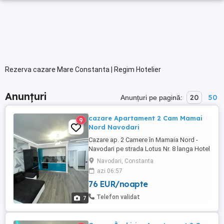
Rezerva cazare Mare Constanta | Regim Hotelier
Anunțuri
20
50
Anunțuri pe pagină:
cazare Apartament 2 Cam Mamai
9
Nord Navodari
Cazare ap. 2 Camere în Mamaia Nord -
Navodari pe strada Lotus Nr. 8 langa Hotel
Opera si White Tower , langa cluburi , loc
Navodari, Constanta
de parcare Privat. Cei care nu au o parcare
azi 06:57
este o mare problema cu parcarea în
76 EUR/noapte
zona, 100m de plaja .Luni-Miercuri 400
noapte -,Joi Vineri Sambata Duminica 500
Telefon validat
7
noapte . Mai multe ...