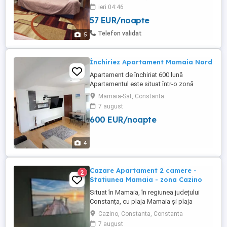
etaj 2 din 4, vedere la bulevard, parcare
ieri 04:46
gratuită în zona blocului, supraveghere
57 EUR/noapte
video. Locatie excelenta, cu acces rapid
lcatre plaja, statiuni, mall, centrul vechi,
Telefon validat
5
mijloace de ...
Închiriez Apartament Mamaia Nord
Apartament de închiriat 600 lună
Apartamentul este situat într-o zonă
liniștită din Mamaia Nord. Complet
Mamaia-Sat, Constanta
mobilat și utilat, gata de mutare. Loc de
7 august
parcare în fața blocului. Detalii în privat.
600 EUR/noapte
4
Cazare Apartament 2 camere -
2
Statiunea Mamaia - zona Cazino
Situat în Mamaia, în regiunea județului
Constanța, cu plaja Mamaia și plaja
Myrtos în apropiere, Diamond View
Cazino, Constanta, Constanta
Apartments oferă cazare cu parcare
7 august