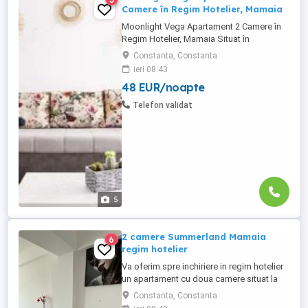
Camere în Regim Hotelier, Mamaia
Moonlight Vega Apartament 2 Camere în
Regim Hotelier, Mamaia Situat în
Moonlight Residence, zona Vega
Constanta, Constanta
Statiunea Mamaia Tarif orientativ: 250
ieri 08:43
RON noapte Cauți o cazare modernă și
48 EUR/noapte
confortabilă la malul mării, perfectă pentru
tine și familia ta? Îți prezentăm Moon Light
Telefon validat
Vega, un apartament elegant ...
5
2 camere Summerland Mamaia
6
regim hotelier
Va oferim spre inchiriere in regim hotelier
un apartament cu doua camere situat la
Summerland Residence - Mamaia
Constanta, Constanta
Apartamentul are o suprafata de 65 mp si