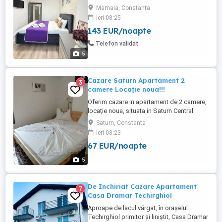
Nord langa clubul Loft in complexul De
Mamaia, Constanta
Silva Residence (Beachside), cea mai
ieri 08:25
buna locatie din Mamaia, apartamente pe
143 EUR/noapte
plaja, cu vedere si la mare si la lac, cu
acces direct la clubul Loft si la plaja
Telefon validat
hotelului Opera si Crowne ...
5
Cazare Saturn Apartament 2
3
camere Locație noua!!!
Oferim cazare in apartament de 2 camere,
locație noua, situata in Saturn Central
Residence, langa malul marii, toate
Saturn, Constanta
utilitățile. Prețul variază în funcție de
ieri 08:23
numărul de persoane și perioada
67 EUR/noapte
5
De Inchiriat Cazare Apartament
7
Casa Dramar Techirghiol
Aproape de lacul vărgat, în orașelul
Techirghiol primitor și liniștit, Casa Dramar