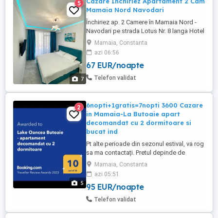
Cazare Închiriez Apartament 2 Cam
5
Mamaia Nord Navodari
Închiriez ap. 2 Camere în Mamaia Nord -
Navodari pe strada Lotus Nr. 8 langa Hotel
Opera si White Tower , langa cluburi , loc
Mamaia, Constanta
de parcare Privat. Cei care nu au o parcare
azi 06:56
este o mare problema cu parcarea în
67 EUR/noapte
zona, 100m de plaja .Luni-Miercuri 400
noapte ,Joi Vineri Sambata Duminica 500
Telefon validat
7
Ron :noapte . ...
6nopti+1gratis=7nopti 3600 Cazare
2
in Mamaia-La Butoaie apart
decomandat cu 2 dormitoare si
bucat ind
Pt alte perioade din sezonul estival, va rog
sa ma contactați. Pretul depinde de
perioada pe care o doriti si de nr de nopți.
Mamaia, Constanta
Preturile sunt pentru ocuparea
azi 05:51
apartamentului de catre max 4 persoane.
5
95 EUR/noapte
Pentru 5 persoane se mai adauga 50 de lei
pe noapte. Capacitatea maximă de cazare
Telefon validat
este de 5 persoane. Apartamentul ...