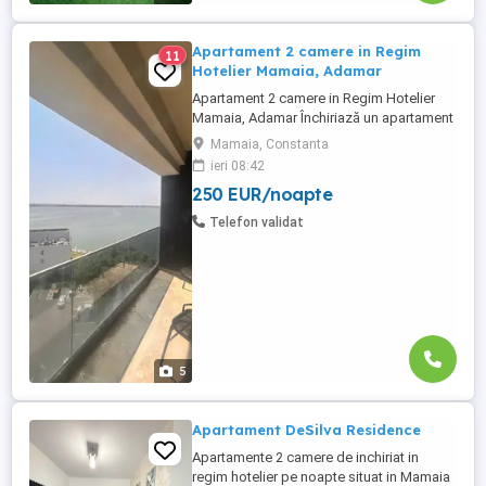
Apartament 2 camere in Regim
11
Hotelier Mamaia, Adamar
Apartament 2 camere in Regim Hotelier
Mamaia, Adamar Închiriază un apartament
modern cu 2 camere situat în stațiunea
Mamaia, Constanta
Mamaia, la etajul 8 al clădirii Adamar, ideal
ieri 08:42
pentru un sejur relaxant la malul mării.
250 EUR/noapte
Apartamentul este complet mobilat și
utilat, oferind confortul unei locuințe de
Telefon validat
vacanță cu facilități ...
5
Apartament DeSilva Residence
Apartamente 2 camere de inchiriat in
regim hotelier pe noapte situat in Mamaia