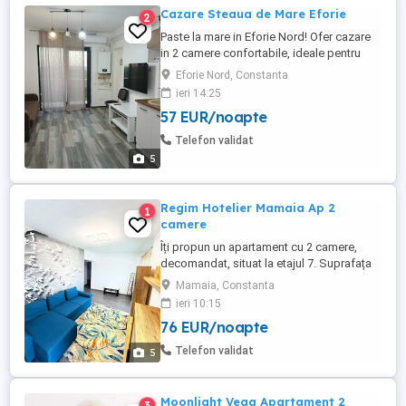
Cazare Steaua de Mare Eforie
2
Paste la mare in Eforie Nord! Ofer cazare
in 2 camere confortabile, ideale pentru
Sarbatorile Pascale. Locatie placuta,
Eforie Nord, Constanta
aproape de mare, perfecta pentru relaxare
ieri 14:25
alaturi de familie sau prieteni. Locuri
57 EUR/noapte
limitate. Rezervari din timp! Pentru detalii si
pret, mesaj in privat. Restaurante :
Telefon validat
Pescaria lui ...
5
Regim Hotelier Mamaia Ap 2
1
camere
Îți propun un apartament cu 2 camere,
decomandat, situat la etajul 7. Suprafața
utilă este de 65 mp, iar finisajele sunt de
Mamaia, Constanta
calitate superioară. Livingul și dormitorul
ieri 10:15
beneficiază de multă lumină naturală,
76 EUR/noapte
având pardoseli din laminat și lemn.
Bucătăria este dotată cu pardoseală din
Telefon validat
5
gresie și lemn, iar ...
Moonlight Vega Apartament 2
3