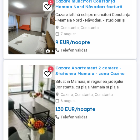
Cazare muncitori Constanța
1
Mamaia Nord Năvodari factură
Cazare ieftină echipe muncitori Constanța
- Mamaia Nord - Năvodari. - studiouri și
apartamente cu bucatarie utilată, TV,
Constanta, Constanta
internet, loc de parcare auto; -
7 august
supermarketuri în zonă: Lidl, Mega Image
9 EUR/noapte
și Profi; - în funcție de nr. de persoane
trimit poze și video pe WhatsApp cu
Telefon validat
4
apartamente disponibile;. Vă ...
Cazare Apartament 2 camere -
1
Statiunea Mamaia - zona Cazino
Situat în Mamaia, în regiunea județului
Constanța, cu plaja Mamaia și plaja
Myrtos în apropiere, Diamond View
Cazino, Constanta, Constanta
Apartments oferă cazare cu parcare
6 august
privată gratuită garantată pentru fiecare
130 EUR/noapte
apartament. Apartamente cu doua camera
de inchiriat in regim hotelier, Statiunea
Telefon validat
Mamaia - zona Cazino. Apartamentele ...