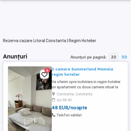
Rezerva cazare Litoral Constanta | Regim Hotelier
Anunțuri
20
50
Anunțuri pe pagină:
2 camere Summerland Mamaia
6
regim hotelier
Va oferim spre inchiriere in regim hotelier
un apartament cu doua camere situat la
Summerland Residence - Mamaia
Constanta, Constanta
Apartamentul are o suprafata de 65 mp si
azi 08:43
este compus din living cu canapea
48 EUR/noapte
extensibilă și dormitor cu pat matrimonial,
avand balcon propriu dotat cu mobilier de
Telefon validat
terasa. Confortul dumneavoastră ...