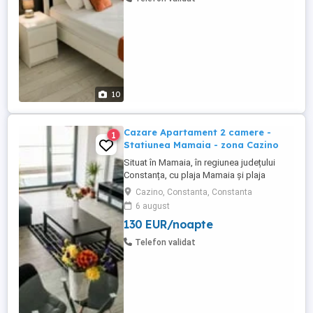
Mamaia - zona Cazino. Apartamentele ...
10
Cazare Apartament 2 camere -
1
Statiunea Mamaia - zona Cazino
Situat în Mamaia, în regiunea județului
Constanța, cu plaja Mamaia și plaja
Myrtos în apropiere, Diamond View
Cazino, Constanta, Constanta
Apartments oferă cazare cu parcare
6 august
privată gratuită garantată pentru fiecare
130 EUR/noapte
apartament. Apartamente cu doua camera
de inchiriat in regim hotelier, Statiunea
Telefon validat
Mamaia - zona Cazino. Apartamentele ...