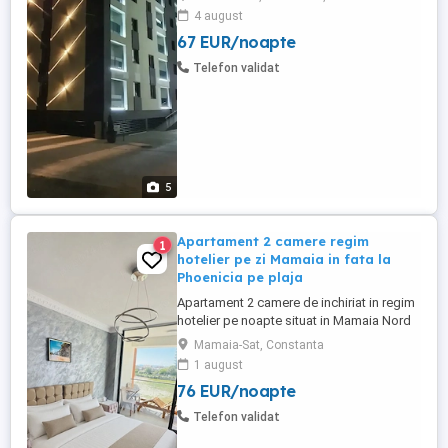
stele . Contra cost avem și mic dejun la
4 august
cerere (40 lei de persoană) Complexul
67 EUR/noapte
hotelier se află în zona Tomis Nord
Campus Universitate. Dotări: Complet
Telefon validat
mobilate și utilate modern ...
5
Apartament 2 camere regim
1
hotelier pe zi Mamaia in fata la
Phoenicia pe plaja
Apartament 2 camere de inchiriat in regim
hotelier pe noapte situat in Mamaia Nord
in fata complexului Phoenicia, linia 1 de la
Mamaia-Sat, Constanta
mare, chiar pe plaja, in complexul Roca
1 august
Residence, cea mai buna locatie din
76 EUR/noapte
Mamaia, apartamente chiar pe plaja, cu
vedere si la mare, terasa, cu acces direct
Telefon validat
la plaja Phoenicia. ...