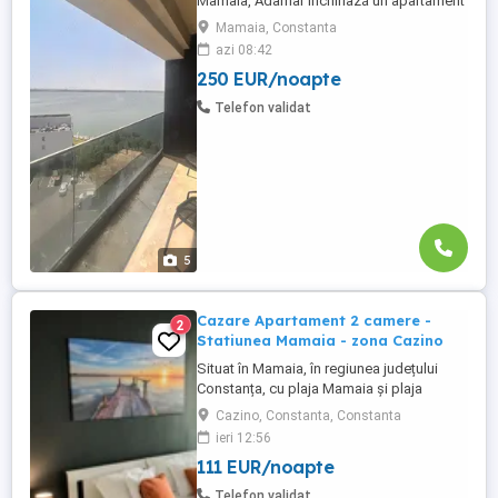
Mamaia, Adamar Închiriază un apartament
modern cu 2 camere situat în stațiunea
Mamaia, Constanta
Mamaia, la etajul 8 al clădirii Adamar, ideal
azi 08:42
pentru un sejur relaxant la malul mării.
250 EUR/noapte
Apartamentul este complet mobilat și
utilat, oferind confortul unei locuințe de
Telefon validat
vacanță cu facilități ...
5
Cazare Apartament 2 camere -
2
Statiunea Mamaia - zona Cazino
Situat în Mamaia, în regiunea județului
Constanța, cu plaja Mamaia și plaja
Myrtos în apropiere, Diamond View
Cazino, Constanta, Constanta
Apartments oferă cazare cu parcare
ieri 12:56
privată gratuită garantată pentru fiecare
111 EUR/noapte
apartament. Apartamente cu doua camera
de inchiriat in regim hotelier, Statiunea
Telefon validat