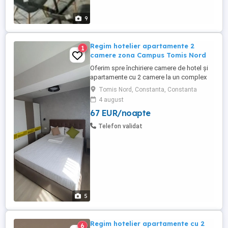
9
Regim hotelier apartamente 2
1
camere zona Campus Tomis Nord
Oferim spre închiriere camere de hotel și
apartamente cu 2 camere la un complex
hotelier de 3 și 4 stele . Contra cost avem
Tomis Nord, Constanta, Constanta
și mic dejun la cerere (40 lei de persoană)
4 august
Complexul hotelier se află în zona Tomis
67 EUR/noapte
Nord Campus Universitate. Dotări:
Complet mobilate și utilate modern Aer
Telefon validat
condiționat, ...
5
Regim hotelier apartamente cu 2
6