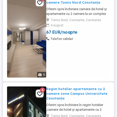
camere Tomis Nord Constanța
Oferim spre închiriere camere de hotel și
apartamente cu 2 camere la un complex
hotelier de 3 și 4 stele . Contra cost avem
Tomis Nord, Constanta, Constanta
și mic dejun la cerere (40 lei de persoană)
4 august
Complexul hotelier se află în zona Tomis
67 EUR/noapte
Nord Campus Universitate. Dotări:
Complet mobilate și utilate modern Aer
Telefon validat
condiționat, ...
5
Regim hotelier apartamente cu 2
4
camere zona Campus Universitate
Constanța
Oferim spre închiriere în regim hotelier
,camere de hotel și apartamente cu 2
camere la un complex hotelier de 3 și 4
Tomis Nord, Constanta, Constanta