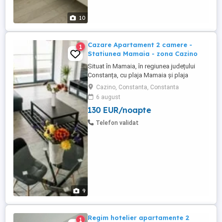
10
Cazare Apartament 2 camere -
1
Statiunea Mamaia - zona Cazino
Situat în Mamaia, în regiunea județului
Constanța, cu plaja Mamaia și plaja
Myrtos în apropiere, Diamond View
Cazino, Constanta, Constanta
Apartments oferă cazare cu parcare
6 august
privată gratuită garantată pentru fiecare
130 EUR/noapte
apartament. Apartamente cu doua camera
de inchiriat in regim hotelier, Statiunea
Telefon validat
Mamaia - zona Cazino. Apartamentele ...
9
Regim hotelier apartamente 2
1