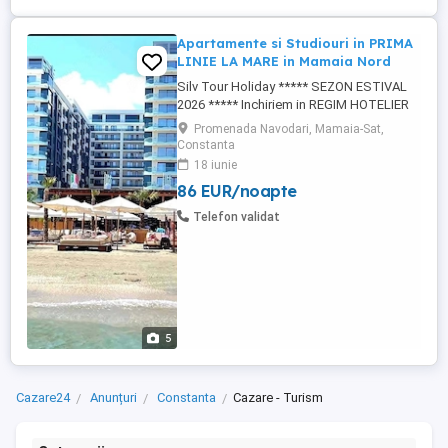
Apartamente si Studiouri in PRIMA
LINIE LA MARE in Mamaia Nord
Silv Tour Holiday ***** SEZON ESTIVAL
2026 ***** Inchiriem in REGIM HOTELIER
APARTAMENTE SI STUDIOURI Intr-unul din
Promenada Navodari, Mamaia-Sat,
cele mai frumoase si elegante resorturi
Constanta
rezidentialle de 5 stele Situat in PRIMA
18 iunie
LINIE LA MALUL MARII din statiunea
86 EUR/noapte
MAMAIA-NORD ***** FACILITATI:
PARCARE PRIVATA GRATUITA CU BARIERA
Telefon validat
AZIMUTH ...
5
Cazare24
Anunțuri
Constanta
Cazare - Turism