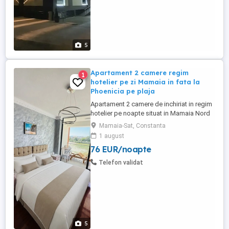
5
Apartament 2 camere regim
1
hotelier pe zi Mamaia in fata la
Phoenicia pe plaja
Apartament 2 camere de inchiriat in regim
hotelier pe noapte situat in Mamaia Nord
in fata complexului Phoenicia, linia 1 de la
Mamaia-Sat, Constanta
mare, chiar pe plaja, in complexul Roca
1 august
Residence, cea mai buna locatie din
76 EUR/noapte
Mamaia, apartamente chiar pe plaja, cu
vedere si la mare, terasa, cu acces direct
Telefon validat
la plaja Phoenicia. ...
5