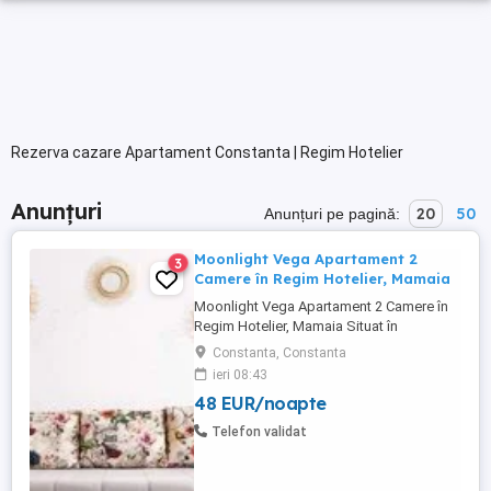
Rezerva cazare Apartament Constanta | Regim Hotelier
Anunțuri
20
50
Anunțuri pe pagină:
Moonlight Vega Apartament 2
3
Camere în Regim Hotelier, Mamaia
Moonlight Vega Apartament 2 Camere în
Regim Hotelier, Mamaia Situat în
Moonlight Residence, zona Vega
Constanta, Constanta
Statiunea Mamaia Tarif orientativ: 250
ieri 08:43
RON noapte Cauți o cazare modernă și
48 EUR/noapte
confortabilă la malul mării, perfectă pentru
tine și familia ta? Îți prezentăm Moon Light
Telefon validat
Vega, un apartament elegant ...