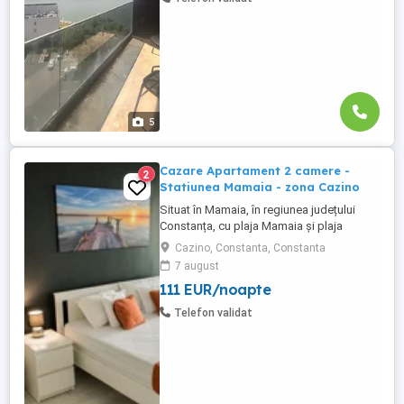
vacanță cu facilități ...
5
Cazare Apartament 2 camere -
2
Statiunea Mamaia - zona Cazino
Situat în Mamaia, în regiunea județului
Constanța, cu plaja Mamaia și plaja
Myrtos în apropiere, Diamond View
Cazino, Constanta, Constanta
Apartments oferă cazare cu parcare
7 august
privată gratuită garantată pentru fiecare
111 EUR/noapte
apartament. Apartamente cu doua camera
de inchiriat in regim hotelier, Statiunea
Telefon validat
Mamaia - zona Cazino. Apartamentele ...