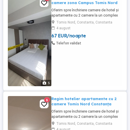
camere zona Campus Tomis Nord
Oferim spre închiriere camere de hotel și
apartamente cu 2 camere la un complex
hotelier de 3 și 4 stele . Contra cost avem
Tomis Nord, Constanta, Constanta
și mic dejun la cerere (40 lei de persoană)
4 august
Complexul hotelier se află în zona Tomis
67 EUR/noapte
Nord Campus Universitate. Dotări:
Complet mobilate și utilate modern Aer
Telefon validat
condiționat, ...
5
Regim hotelier apartamente cu 2
6
camere Tomis Nord Constanța
Oferim spre închiriere camere de hotel și
apartamente cu 2 camere la un complex
hotelier de 3 și 4 stele . Contra cost avem
Tomis Nord, Constanta, Constanta
și mic dejun la cerere (40 lei de persoană)
4 august