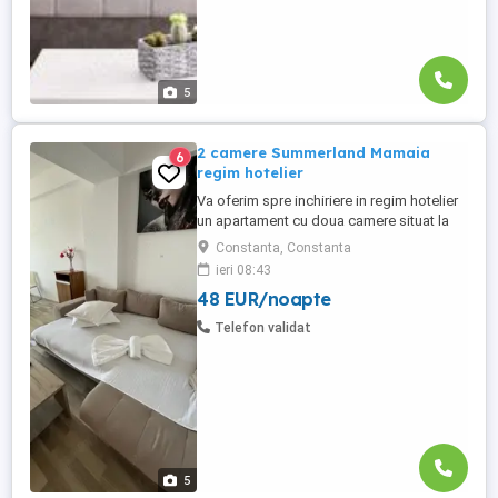
5
2 camere Summerland Mamaia
6
regim hotelier
Va oferim spre inchiriere in regim hotelier
un apartament cu doua camere situat la
Summerland Residence - Mamaia
Constanta, Constanta
Apartamentul are o suprafata de 65 mp si
ieri 08:43
este compus din living cu canapea
48 EUR/noapte
extensibilă și dormitor cu pat matrimonial,
avand balcon propriu dotat cu mobilier de
Telefon validat
terasa. Confortul dumneavoastră ...
5