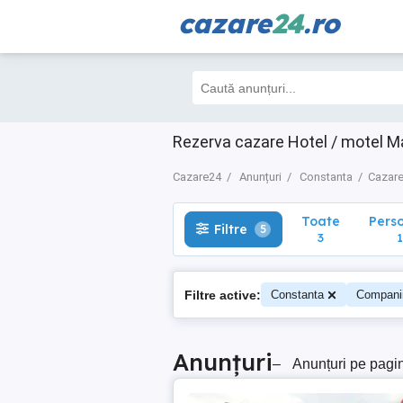
cazare
24
.ro
Toate
Perso
Filtre
5
3
1
Rezerva cazare Hotel / motel M
Cazare24
Anunțuri
Constanta
Cazare
Toate
Pers
Filtre
5
3
1
Filtre active:
Constanta
Compani
Anunțuri
–
Anunțuri pe pagi