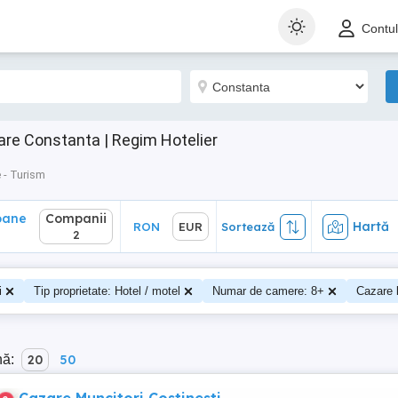
ane
Companii
Hartă
RON
EUR
Sortează
Contu
2
are Constanta | Regim Hotelier
 - Turism
oane
Companii
Hartă
RON
EUR
Sortează
2
i
Tip proprietate: Hotel / motel
Numar de camere: 8+
Cazare 
nă:
20
50