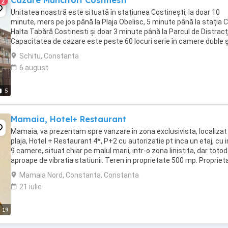
Cazare Muncitori Costinesti
2
Unitatea noastră este situată în stațiunea Costinești, la doar 10
minute, mers pe jos până la Plaja Obelisc, 5 minute până la stația 
Halta Tabără Costinesti și doar 3 minute până la Parcul de Distracți
Capacitatea de cazare este peste 60 locuri serie în camere duble ș
camere triple. Locația noastră ...
Schitu, Constanta
6 august
5
Mamaia, Hotel+ Restaurant
Mamaia, va prezentam spre vanzare in zona exclusivista, localizat
plaja, Hotel + Restaurant 4*, P+2 cu autorizatie pt inca un etaj, cu 
9 camere, situat chiar pe malul marii, intr-o zona linistita, dar toto
aproape de vibratia statiunii. Teren in proprietate 500 mp. Propriet
dispune ...
Mamaia Nord, Constanta, Constanta
21 iulie
19