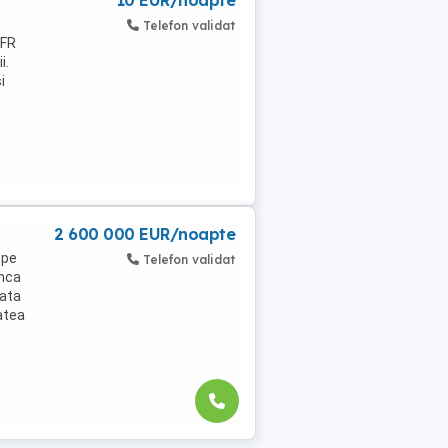
10 EUR/noapte
Telefon validat
CFR
i.
i
2 600 000 EUR/noapte
 pe
Telefon validat
inca
data
atea