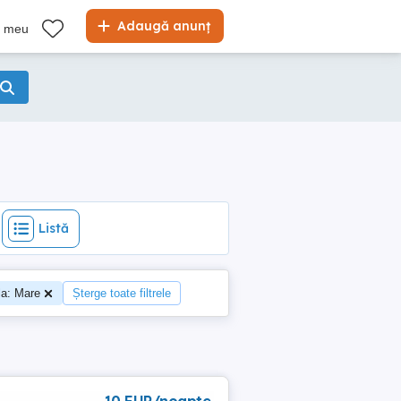
Listă
Adaugă anunț
l meu
Listă
la: Mare
Șterge toate filtrele