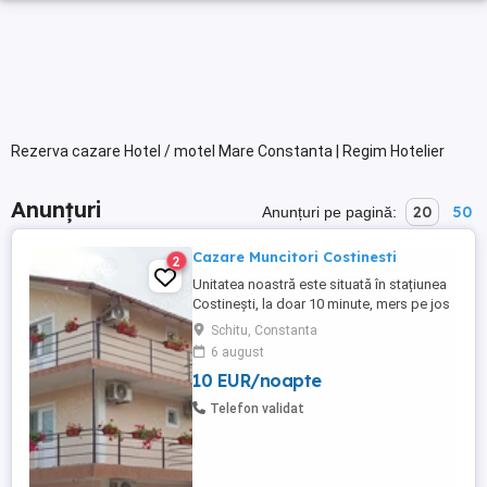
Rezerva cazare Hotel / motel Mare Constanta | Regim Hotelier
Anunțuri
20
50
Anunțuri pe pagină:
Cazare Muncitori Costinesti
2
Unitatea noastră este situată în stațiunea
Costinești, la doar 10 minute, mers pe jos
până la Plaja Obelisc, 5 minute până la
Schitu, Constanta
stația CFR Halta Tabără Costinesti și doar
6 august
3 minute până la Parcul de Distracții.
10 EUR/noapte
Capacitatea de cazare este peste 60
locuri serie în camere duble și camere
Telefon validat
triple. Locația noastră ...