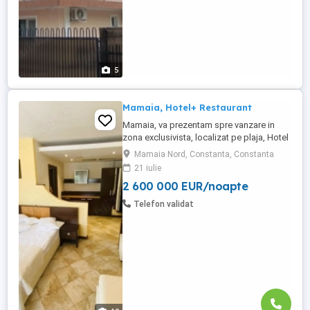
5
Mamaia, Hotel+ Restaurant
Mamaia, va prezentam spre vanzare in
zona exclusivista, localizat pe plaja, Hotel
+ Restaurant 4*, P+2 cu autorizatie pt inca
Mamaia Nord, Constanta, Constanta
un etaj, cu inca 9 camere, situat chiar pe
21 iulie
malul marii, intr-o zona linistita, dar
2 600 000 EUR/noapte
totodata aproape de vibratia statiunii.
Teren in proprietate 500 mp. Proprietatea
Telefon validat
dispune ...