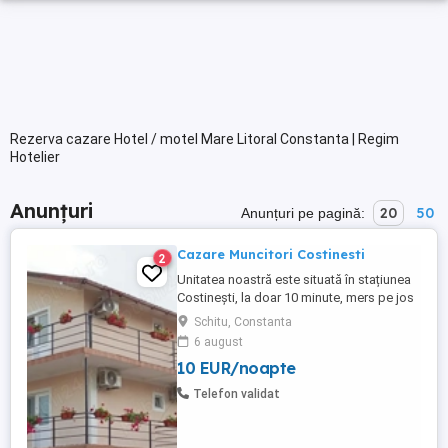
Rezerva cazare Hotel / motel Mare Litoral Constanta | Regim
Hotelier
Anunțuri
20
50
Anunțuri pe pagină:
Cazare Muncitori Costinesti
2
Unitatea noastră este situată în stațiunea
Costinești, la doar 10 minute, mers pe jos
până la Plaja Obelisc, 5 minute până la
Schitu, Constanta
stația CFR Halta Tabără Costinesti și doar
6 august
3 minute până la Parcul de Distracții.
10 EUR/noapte
Capacitatea de cazare este peste 60
locuri serie în camere duble și camere
Telefon validat
triple. Locația noastră ...