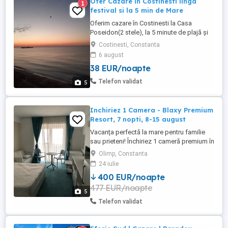
Ofer Cazare in Costinesti linga
1
festival si la 5 min de Mare
Oferim cazare în Costinesti la Casa
Poseidon(2 stele), la 5 minute de plajă și
de Nibiru!! Camere cu balcon și baie
Costinesti, Constanta
proprie,dotate cu TV, AC, internet. Parcare
6 august
cu plată 25lei pe zi masina. Tarife: 15-31
38 EUR/noapte
iulie Cam dubla - 250lei noapte Cam tripla -
330lei noapte Cam 4 loc - 400lei noapte 1-
Telefon validat
5
16 ...
Inchiriez 1 Camera - Blaxy Premium
Resort, 7 nopti, 8-15 august
Vacanța perfectă la mare pentru familie
sau prieteni! Închiriez 1 cameră premium în
Blaxy Premium Resort Olimp, disponibilă 7
Olimp, Constanta
nopți, în perioada 8 15 august
24 iulie
(Săptămâna 33), etaj 5, corp F, cu vedere
400 EUR/noapte
superbă către Lacul Racilor și poziționare
477 EUR/noapte
liniștită, departe de aglomerația liftului.
5
Capacitate ...
Telefon validat