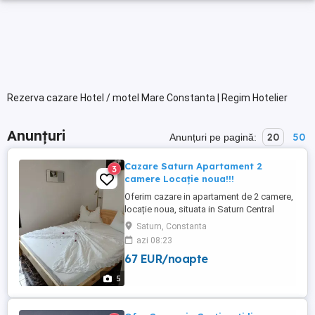
Rezerva cazare Hotel / motel Mare Constanta | Regim Hotelier
Anunțuri
20
50
Anunțuri pe pagină:
Cazare Saturn Apartament 2
3
camere Locație noua!!!
Oferim cazare in apartament de 2 camere,
locație noua, situata in Saturn Central
Residence, langa malul marii, toate
Saturn, Constanta
utilitățile. Prețul variază în funcție de
azi 08:23
numărul de persoane și perioada
67 EUR/noapte
5