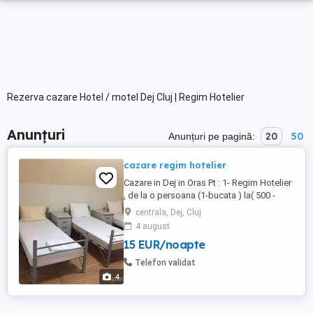
Rezerva cazare Hotel / motel Dej Cluj | Regim Hotelier
Anunțuri
20
50
Anunțuri pe pagină:
cazare regim hotelier
Cazare in Dej in Oras Pt : 1- Regim Hotelier
, de la o persoana (1-bucata ) la( 500 -
bucati ) Pt : 1-Muncitori ,2-Turisti , 3 Interes
centrala, Dej, Cluj
de serviciu ,4 ALTE VARIANTE 2- Cazare
4 august
Permaneta , pt durata de un an sau mai
15 EUR/noapte
multii anii de la o persoana (1-bucata ) la(
500 -bucati ) ...
Telefon validat
4