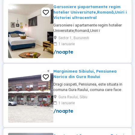
Garsoniere șiapartamente regim
hotelier Universitate,Romană,Uniri i
Victoriei ultracentral
Garsoniere i apartamente regim hotelier
Universitate,Romană,Uniri i
Victoriei,renovate recent i utilate complet.
Sector 1, Bucuresti
Preț: De la 120-200 lei pentru 3 ore Preț
1 ianuarie
garsoniere 120-200 lei pentru noapte Preț
/noapte
apartamente 200-300 lei pentru noapte
Cazare muncitori
Marginimea Sibiului, Pensiunea
Norica din Gura Raului
Dragi oaspeti, Pensiunea, este situata in
comuna Gura Raului, comuna care face
parte din salba celor mai vechi, frumoase
Gura Raului, Sibiu
si instarite asezari ce alcatuiesc
1 ianuarie
Marginimea Sibiului, la 18 km de Sibiu in
/noapte
directia Sebes (Cristian, Orlat, Gura
Raului). Pentru cazare va stau la dispozitie
14 locuri in 7 camere ...