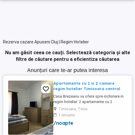
Rezerva cazare Apuseni Cluj | Regim Hotelier
Nu am găsit ceea ce cauți.
Selectează categoria și alte
filtre de căutare pentru a eficientiza căutarea
Anunțuri care te-ar putea interesa
Apartamente cu 1 si 2 camere
regim hotelier Timisoara central
Casa Brezeanu va ofera spre inchiriere in
regim hotelier: 2 apartamente cu 2
dormitoare, baie si bucatarie proprie. (4
Timisoara, Timis
locuri cazare in fiecare apartament) 1
1 ianuarie
apartament cu 1 dormitor, baie si
/noapte
bucatarie proprie. (3 locuri cazare) Fiecare
apartament dispune de bucatarie complet
utilata,baie cu cabina ...