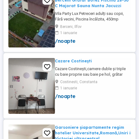
Berceni Grătar Botez Piscina 28-30
C Majorat Sauna Nunta Jacuzzi
Vila Party Lux Petreceri adulți sau copii,
Fără vecini, Piscina încălzita, 450mp
S+P+2E lângă București ( Berceni- Ilfov) ,
Berceni, Ilfov
asfalt, Uber Bolt ,pentru cazare regim
1 ianuarie
hotelier, petreceri copii, pool party 30 ,
/noapte
onomastici , nunti , botezuri, team building
, filmări , ședințe foto, clipuri video, pool
party, ...
Cazare Costinești
Cazare Costinești,camere duble și triple
cu baie proprie sau baie pe hol, grătar
frigider curte,parcare proprie , prețuri
Costinesti, Constanta
începând de la 150 lei pe noapte,telefon
1 ianuarie
/noapte
Garsoniere șiapartamente regim
hotelier Universitate,Romană,Uniri i
Victoriei ultracentral