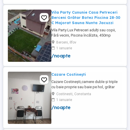
Vila Party Cununie Casa Petreceri
Berceni Grătar Botez Piscina 28-30
C Majorat Sauna Nunta Jacuzzi
Vila Party Lux Petreceri adulți sau copii,
Fără vecini, Piscina încălzita, 450mp
S+P+2E lângă București ( Berceni- Ilfov) ,
Berceni, Ilfov
asfalt, Uber Bolt ,pentru cazare regim
1 ianuarie
hotelier, petreceri copii, pool party 30 ,
/noapte
onomastici , nunti , botezuri, team building
, filmări , ședințe foto, clipuri video, pool
party, ...
Cazare Costinești
Cazare Costinești,camere duble și triple
cu baie proprie sau baie pe hol, grătar
frigider curte,parcare proprie , prețuri
Costinesti, Constanta
începând de la 150 lei pe noapte,telefon
1 ianuarie
/noapte