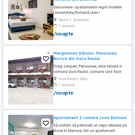
Garsoniere i apartamente regim hotelier
Universitate,Romană,Uniri i
Victoriei,renovate recent i utilate complet.
Sector 1, Bucuresti
Preț: De la 120-200 lei pentru 3 ore Preț
1 ianuarie
garsoniere 120-200 lei pentru noapte Preț
/noapte
apartamente 200-300 lei pentru noapte
Cazare muncitori
Marginimea Sibiului, Pensiunea
Norica din Gura Raului
Dragi oaspeti, Pensiunea, este situata in
comuna Gura Raului, comuna care face
parte din salba celor mai vechi, frumoase
Gura Raului, Sibiu
si instarite asezari ce alcatuiesc
1 ianuarie
Marginimea Sibiului, la 18 km de Sibiu in
/noapte
directia Sebes (Cristian, Orlat, Gura
Raului). Pentru cazare va stau la dispozitie
14 locuri in 7 camere ...
Apartament 2 camere zona Butoaie
Vă invităm să petreceți un sejur relaxant pe
litoral în Mamaia, într-un apartament