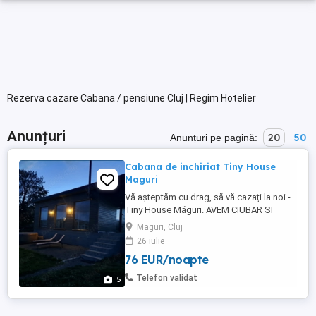
Rezerva cazare Cabana / pensiune Cluj | Regim Hotelier
Anunțuri
20
50
Anunțuri pe pagină:
Cabana de inchiriat Tiny House
Maguri
Vă așteptăm cu drag, să vă cazați la noi -
Tiny House Măguri. AVEM CIUBAR SI
SAUNA PT A VA RELAXA! Un Tiny House
Maguri, Cluj
situat in Munții Apuseni, Com. Măguri
26 iulie
Răcătau, jud. Cluj, la doar 60 km mun. Cluj
76 EUR/noapte
Napoca. Suntem și pet friendly! Este
foarte primitoare, cu o priveliște de vis
Telefon validat
5
chiar din dormitorul dvs, ...