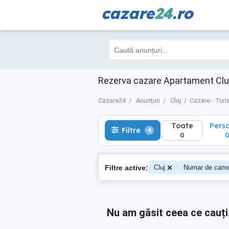
cazare
24
.ro
Toate
Perso
Filtre
4
0
0
Rezerva cazare Apartament Cluj
Cazare24
Anunțuri
Cluj
Cazare - Tur
Toate
Pers
Filtre
4
0
Filtre active:
Cluj
Numar de came
Nu am găsit ceea ce cauți