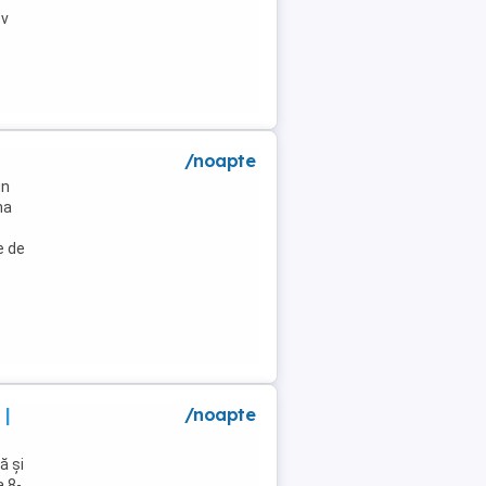
tv
/noapte
un
na
e de
 |
/noapte
ă și
a 8-