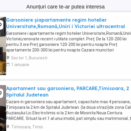
Anunțuri care te-ar putea interesa
Garsoniere șiapartamente regim hotelier
Universitate,Romană,Uniri i Victoriei ultracentral
Garsoniere i apartamente regim hotelier Universitate,Romană,Uniri 
Victoriei,renovate recent i utilate complet. Preț: De la 120-200 lei
pentru 3 ore Preț garsoniere 120-200 lei pentru noapte Preț
apartamente 200-300 lei pentru noapte Cazare muncitori
Sector 1, Bucuresti
1 ianuarie
Apartament sau garsoniera, PARCARE,Timisoara, 2
Spitalul Judetean
Cazare in garsoniera sau apartament, capacitate max.4 persoane, 
Timișoara la 2 km de Spitalul Judetean. (la doua strazi)de zona Ca
Buziasului Lic.Electrotimis si la 2 km de Mosnita Noua Centura.
PARCARE. Situat la et.1 al unui imobil, pat simplu sau matrimonial ,
+wifi , frigider, mașină spălat, ...
Timisoara, Timis