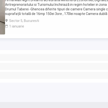
Firma Max Night Dreams acreditata Ministerul Economiei, Digitalizar
Antreprenoriatului si Turismului închiriază in regim hotelier in zona
Drumul Taberei -Ghencea diferite tipuri de camere Camera single c
suprafață totală de 16mp 150ei 3ore , 170lei noapte Camera dublă
suprafață totală de ...
Sector 5, Bucuresti
1 ianuarie