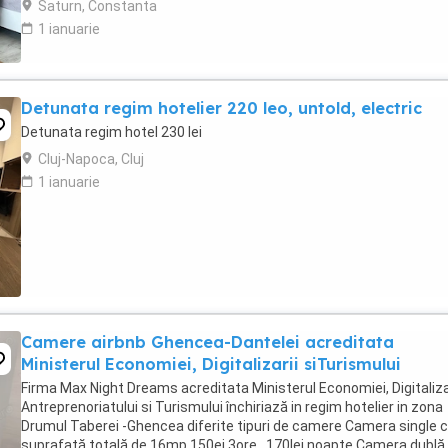
Saturn, Constanta
1 ianuarie
Detunata regim hotelier 220 leo, untold, electric
Detunata regim hotel 230 lei
Cluj-Napoca, Cluj
1 ianuarie
Camere airbnb Ghencea-Dantelei acreditata
Ministerul Economiei, Digitalizarii siTurismului
Firma Max Night Dreams acreditata Ministerul Economiei, Digitalizar
Antreprenoriatului si Turismului închiriază in regim hotelier in zona
Drumul Taberei -Ghencea diferite tipuri de camere Camera single c
suprafață totală de 16mp 150ei 3ore , 170lei noapte Camera dublă