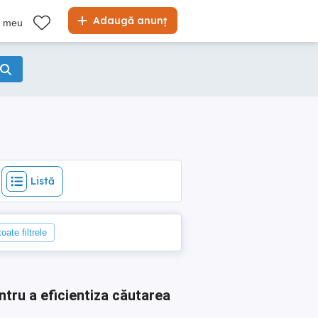
Listă
Adaugă anunț
l meu
Listă
oate filtrele
ntru a eficientiza căutarea