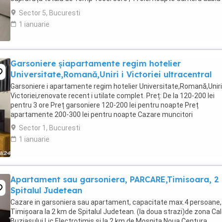
suprafață totală de ...
Sector 5, Bucuresti
1 ianuarie
Garsoniere șiapartamente regim hotelier
Universitate,Romană,Uniri i Victoriei ultracentral
Garsoniere i apartamente regim hotelier Universitate,Romană,Uniri 
Victoriei,renovate recent i utilate complet. Preț: De la 120-200 lei
pentru 3 ore Preț garsoniere 120-200 lei pentru noapte Preț
apartamente 200-300 lei pentru noapte Cazare muncitori
Sector 1, Bucuresti
1 ianuarie
Apartament sau garsoniera, PARCARE,Timisoara, 2
Spitalul Judetean
Cazare in garsoniera sau apartament, capacitate max.4 persoane, 
Timișoara la 2 km de Spitalul Judetean. (la doua strazi)de zona Ca
Buziasului Lic.Electrotimis si la 2 km de Mosnita Noua Centura.