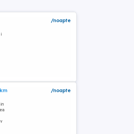
/noapte
i
 km
/noapte
in
lea
tv