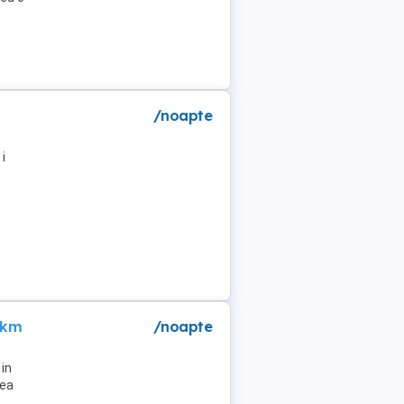
/noapte
i
 km
/noapte
in
lea