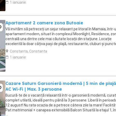
1 ianuarie
Apartament 2 camere zona Butoaie
Vă invităm să petreceți un sejur relaxant pe litoral în Mamaia, într-
apartament modern, situat în complexul Moonlight, Residence, zo
centrală una dintre cele mai căutate locații din stațiune. Locație
excelentă la doar câțiva pași de plajă, restaurante, cluburi și punct
atracție. Etaj 8 ...
Constanta, Constanta
1 ianuarie
Cazare Saturn Garsonieră modernă | 5 min de plajă
AC Wi-Fi | Max. 3 persoane
Bucură-te de o vacanță relaxantă într-o garsonieră modernă, curat
complet utilată, ideală pentru până la 3 persoane. Liberă în perioad
12 august! Nu rata ocazia de a petrece câteva zile la mare! Facilităț
Pat matrimonial + canapea extensibilă Balcon Situată la etajul 1, în
un imobil ...