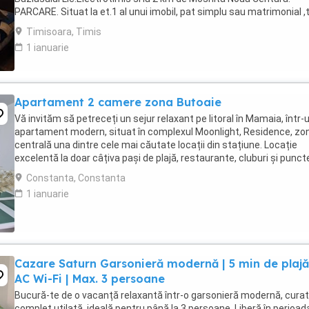
PARCARE. Situat la et.1 al unui imobil, pat simplu sau matrimonial ,
+wifi , frigider, mașină spălat, ...
Timisoara, Timis
1 ianuarie
Apartament 2 camere zona Butoaie
Vă invităm să petreceți un sejur relaxant pe litoral în Mamaia, într-
apartament modern, situat în complexul Moonlight, Residence, zo
centrală una dintre cele mai căutate locații din stațiune. Locație
excelentă la doar câțiva pași de plajă, restaurante, cluburi și punct
atracție. Etaj 8 ...
Constanta, Constanta
1 ianuarie
Cazare Saturn Garsonieră modernă | 5 min de plajă
AC Wi-Fi | Max. 3 persoane
Bucură-te de o vacanță relaxantă într-o garsonieră modernă, curat
complet utilată, ideală pentru până la 3 persoane. Liberă în perioad