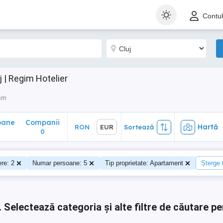
ane
Companii
Hartă
RON
EUR
Sortează
Contu
0
 | Regim Hotelier
ism
oane
Companii
Hartă
RON
EUR
Sortează
0
0
re: 2
Numar persoane: 5
Tip proprietate: Apartament
Șterge t
.
Selectează categoria și alte filtre de căutare pe