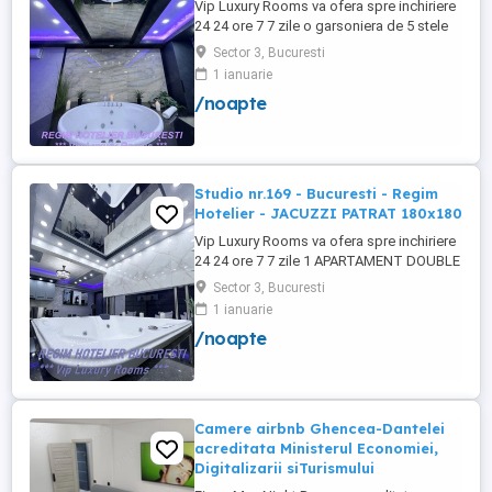
Vip Luxury Rooms va ofera spre inchiriere
24 24 ore 7 7 zile o garsoniera de 5 stele
Luxoase cu un desing unic si deosebit in
Sector 3, Bucuresti
Sector 3 Bucuresti . Garsoniera se alfa in
1 ianuarie
Complex Rezidential Nou . Acces Bariera
/noapte
Monitorizare Video in Complex ( de la
Politia Locala Sector 3 ) Loc de parcare
PRIVAT in complex ...
Studio nr.169 - Bucuresti - Regim
Hotelier - JACUZZI PATRAT 180x180
Vip Luxury Rooms va ofera spre inchiriere
24 24 ore 7 7 zile 1 APARTAMENT DOUBLE
ROOMS de 5 stele Luxoasa cu un desing
Sector 3, Bucuresti
unic si deosebit in Sector 3 Bucuresti .
1 ianuarie
APARTAMENTUL se alfa in Complex
/noapte
Rezidential Nou . Acces Bariera
Monitorizare Video in Complex ( de la
Politia Locala Sector 3 ) Loc de parcare ...
Camere airbnb Ghencea-Dantelei
acreditata Ministerul Economiei,
Digitalizarii siTurismului