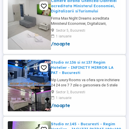
Camere airbnb Ghencea-Dantelei
acreditata Ministerul Economiei,
Digitalizarii siTurismului
Firma Max Night Dreams acreditata
Ministerul Economiei, Digitalizarii,
Antreprenoriatului si Turismului închiriază
Sector 5, Bucuresti
in regim hotelier in zona Drumul Taberei -
1 ianuarie
Ghencea diferite tipuri de camere Camera
/noapte
single cu o suprafață totală de 16mp
150ei 3ore , 170lei noapte Camera dublă
cu o suprafață totală de ...
Studio nr.136 si nr.137 Regim
Hotelier - INFINITY MIRROR LA
PAT - Bucuresti
Vip Luxury Rooms va ofera spre inchiriere
24 24 ore 7 7 zile o garsoniera de 5 stele
Luxoase cu un desing unic si deosebit in
Sector 3, Bucuresti
Sector 3 Bucuresti . Garsoniera se alfa in
1 ianuarie
Complex Rezidential Nou . Acces Bariera
/noapte
Monitorizare Video in Complex ( de la
Politia Locala Sector 3 ) Loc de parcare
PRIVAT in complex ...
Studio nr.145 - Bucuresti - Regim