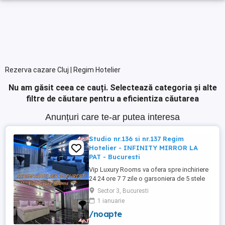
Rezerva cazare Cluj | Regim Hotelier
Nu am găsit ceea ce cauți.
Selectează categoria și alte
filtre de căutare pentru a eficientiza căutarea
Anunțuri care te-ar putea interesa
Studio nr.136 si nr.137 Regim
Hotelier - INFINITY MIRROR LA
PAT - Bucuresti
Vip Luxury Rooms va ofera spre inchiriere
24 24 ore 7 7 zile o garsoniera de 5 stele
Luxoase cu un desing unic si deosebit in
Sector 3, Bucuresti
Sector 3 Bucuresti . Garsoniera se alfa in
1 ianuarie
Complex Rezidential Nou . Acces Bariera
/noapte
Monitorizare Video in Complex ( de la
Politia Locala Sector 3 ) Loc de parcare