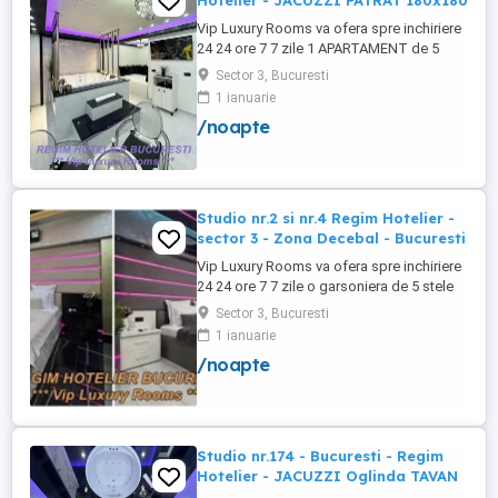
Hotelier - JACUZZI PATRAT 180x180
Vip Luxury Rooms va ofera spre inchiriere
24 24 ore 7 7 zile 1 APARTAMENT de 5
stele Luxos cu un desing unic si deosebit
Sector 3, Bucuresti
in Sector 3 Bucuresti . APARTAMENTUL se
1 ianuarie
alfa in Complex Rezidential Nou . Acces
/noapte
Bariera Monitorizare Video in Complex (
de la Politia Locala Sector 3 ) Loc de
parcare PRIVAT in complex ...
Studio nr.2 si nr.4 Regim Hotelier -
sector 3 - Zona Decebal - Bucuresti
Vip Luxury Rooms va ofera spre inchiriere
24 24 ore 7 7 zile o garsoniera de 5 stele
Luxoase cu un desing unic si deosebit in
Sector 3, Bucuresti
Sector 3 Bucuresti . Garsoniera se alfa in
1 ianuarie
Complex Rezidential Nou . Monitorizare
/noapte
Video in Complex ( de la Politia Locala
Sector 3 ) Aceasta garsoniera are
suprafata de 35mp ...
Studio nr.174 - Bucuresti - Regim
Hotelier - JACUZZI Oglinda TAVAN