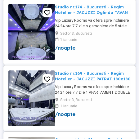
Studio nr.174 - Bucuresti - Regim
Hotelier - JACUZZI Oglinda TAVAN
Vip Luxury Rooms va ofera spre inchiriere
24 24 ore 7 7 zile o garsoniera de 5 stele
Luxoase cu un desing unic si deosebit in
Sector 3, Bucuresti
Sector 3 Bucuresti . Garsoniera se alfa in
1 ianuarie
Complex Rezidential Nou . Acces Bariera
/noapte
Monitorizare Video in Complex ( de la
Politia Locala Sector 3 ) Loc de parcare
PRIVAT in complex ...
Studio nr.169 - Bucuresti - Regim
Hotelier - JACUZZI PATRAT 180x180
Vip Luxury Rooms va ofera spre inchiriere
24 24 ore 7 7 zile 1 APARTAMENT DOUBLE
ROOMS de 5 stele Luxoasa cu un desing
Sector 3, Bucuresti
unic si deosebit in Sector 3 Bucuresti .
1 ianuarie
APARTAMENTUL se alfa in Complex
/noapte
Rezidential Nou . Acces Bariera
Monitorizare Video in Complex ( de la
Politia Locala Sector 3 ) Loc de parcare ...