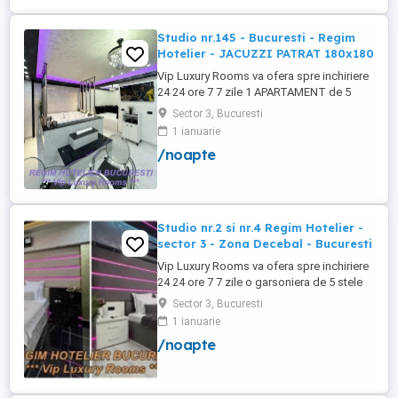
PRIVAT in complex ...
Studio nr.145 - Bucuresti - Regim
Hotelier - JACUZZI PATRAT 180x180
Vip Luxury Rooms va ofera spre inchiriere
24 24 ore 7 7 zile 1 APARTAMENT de 5
stele Luxos cu un desing unic si deosebit
Sector 3, Bucuresti
in Sector 3 Bucuresti . APARTAMENTUL se
1 ianuarie
alfa in Complex Rezidential Nou . Acces
/noapte
Bariera Monitorizare Video in Complex (
de la Politia Locala Sector 3 ) Loc de
parcare PRIVAT in complex ...
Studio nr.2 si nr.4 Regim Hotelier -
sector 3 - Zona Decebal - Bucuresti
Vip Luxury Rooms va ofera spre inchiriere
24 24 ore 7 7 zile o garsoniera de 5 stele
Luxoase cu un desing unic si deosebit in
Sector 3, Bucuresti
Sector 3 Bucuresti . Garsoniera se alfa in
1 ianuarie
Complex Rezidential Nou . Monitorizare
/noapte
Video in Complex ( de la Politia Locala
Sector 3 ) Aceasta garsoniera are
suprafata de 35mp ...