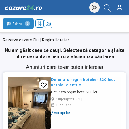
cazare
24
.ro
Filtre
3
Rezerva cazare Cluj | Regim Hotelier
Nu am găsit ceea ce cauți.
Selectează categoria și alte
filtre de căutare pentru a eficientiza căutarea
Anunțuri care te-ar putea interesa
Detunata regim hotelier 220 leo,
untold, electric
Detunata regim hotel 230 lei
Cluj-Napoca, Cluj
1 ianuarie
/noapte