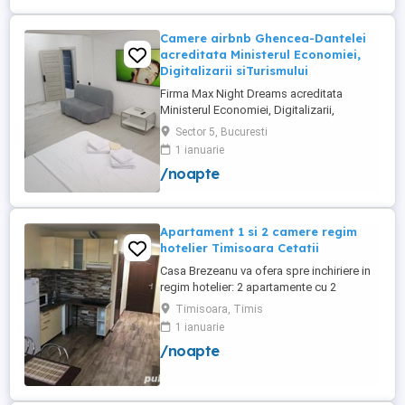
Camere airbnb Ghencea-Dantelei
acreditata Ministerul Economiei,
Digitalizarii siTurismului
Firma Max Night Dreams acreditata
Ministerul Economiei, Digitalizarii,
Antreprenoriatului si Turismului închiriază
Sector 5, Bucuresti
in regim hotelier in zona Drumul Taberei -
1 ianuarie
Ghencea diferite tipuri de camere Camera
/noapte
single cu o suprafață totală de 16mp
150ei 3ore , 170lei noapte Camera dublă
cu o suprafață totală de ...
Apartament 1 si 2 camere regim
hotelier Timisoara Cetatii
Casa Brezeanu va ofera spre inchiriere in
regim hotelier: 2 apartamente cu 2
dormitoare, baie si bucatarie proprie. (4
Timisoara, Timis
locuri cazare in fiecare apartament) 1
1 ianuarie
apartament cu 1 dormitor, baie si
/noapte
bucatarie proprie. (3 locuri cazare) Fiecare
apartament dispune de bucatarie complet
utilata,baie cu cabina ...