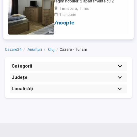
regim hotelier: 2 apartamente cu 2
dormitoare, baie si bucatarie proprie. (4
Timisoara, Timis
locuri cazare in fiecare apartament) 1
1 ianuarie
apartament cu 1 dormitor, baie si
/noapte
bucatarie proprie. (3 locuri cazare) Fiecare
apartament dispune de bucatarie complet
utilata,baie cu cabina ...
Cazare24
Anunțuri
Cluj
Cazare - Turism
Categorii
Județe
Localități