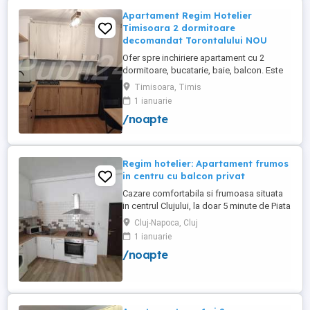
Apartament Regim Hotelier
Timisoara 2 dormitoare
decomandat Torontalului NOU
Ofer spre inchiriere apartament cu 2
dormitoare, bucatarie, baie, balcon. Este
complet utilat si mobilat nou, clima,
Timisoara, Timis
internet, tv, video interfon masina de
1 ianuarie
spalat haine, lenjerii, prosoape,
/noapte
consumabile. In incinta complexului de
apartamente se afla un supermarket si loc
de joaca pentru copii. Apartamentul ...
Regim hotelier: Apartament frumos
in centru cu balcon privat
Cazare comfortabila si frumoasa situata
in centrul Clujului, la doar 5 minute de Piata
Mihai Viteazu, intr-un bloc nou.
Cluj-Napoca, Cluj
Apartamentul este mobilat si utilat
1 ianuarie
complet, avand aragaz, hota, cuptor de
/noapte
microunde, fierbator de apa, masina de
spalat, uscator de rufe, frigider, televizor
si internet. Are si un ...