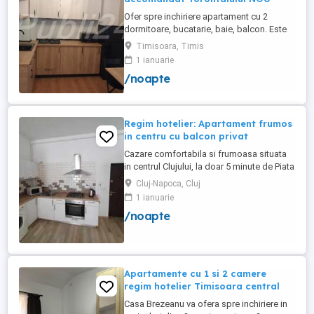
Ofer spre inchiriere apartament cu 2
dormitoare, bucatarie, baie, balcon. Este
complet utilat si mobilat nou, clima,
Timisoara, Timis
internet, tv, video interfon masina de
1 ianuarie
spalat haine, lenjerii, prosoape,
/noapte
consumabile. In incinta complexului de
apartamente se afla un supermarket si loc
de joaca pentru copii. Apartamentul ...
Regim hotelier: Apartament frumos
in centru cu balcon privat
Cazare comfortabila si frumoasa situata
in centrul Clujului, la doar 5 minute de Piata
Mihai Viteazu, intr-un bloc nou.
Cluj-Napoca, Cluj
Apartamentul este mobilat si utilat
1 ianuarie
complet, avand aragaz, hota, cuptor de
/noapte
microunde, fierbator de apa, masina de
spalat, uscator de rufe, frigider, televizor
si internet. Are si un ...
Apartamente cu 1 si 2 camere
regim hotelier Timisoara central
Casa Brezeanu va ofera spre inchiriere in