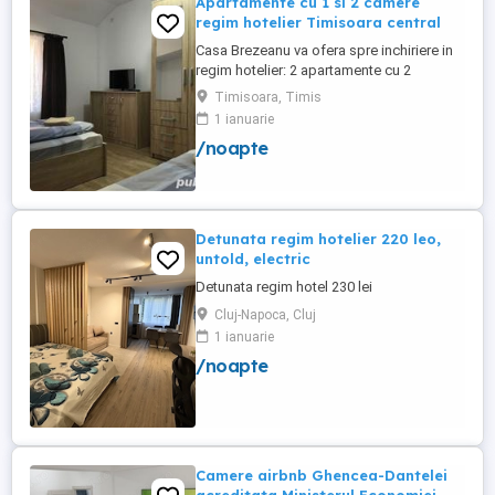
Apartamente cu 1 si 2 camere
regim hotelier Timisoara central
Casa Brezeanu va ofera spre inchiriere in
regim hotelier: 2 apartamente cu 2
dormitoare, baie si bucatarie proprie. (4
Timisoara, Timis
locuri cazare in fiecare apartament) 1
1 ianuarie
apartament cu 1 dormitor, baie si
/noapte
bucatarie proprie. (3 locuri cazare) Fiecare
apartament dispune de bucatarie complet
utilata,baie cu cabina ...
Detunata regim hotelier 220 leo,
untold, electric
Detunata regim hotel 230 lei
Cluj-Napoca, Cluj
1 ianuarie
/noapte
Camere airbnb Ghencea-Dantelei