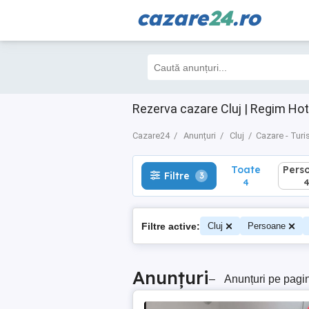
cazare
24
.ro
Toate
Perso
Filtre
3
4
4
Rezerva cazare Cluj | Regim Hot
Cazare24
Anunțuri
Cluj
Cazare - Tur
Toate
Pers
Filtre
3
4
Filtre active:
Cluj
Persoane
Anunțuri
–
Anunțuri pe pagi