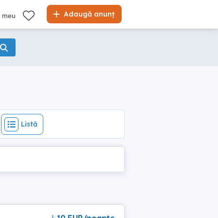
Listă
Adaugă anunț
l meu
Listă