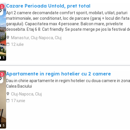
Cazare Perioada Untold, pret total
1
Apt 2 camere decomandate comfort sporit, mobilat, utilat, paturi
matrimoniale, aer conditionat, loc de parcare (garaj + locul din fata
garajului). Capacitatea max 4 persoane. Balcon mare, priveliste
deosebita. Etaj 6 8. Cat friendly. Se poate merge pe jos la festival d
lungul Somesului, cca 40 min ...
Manastur, Cluj-Napoca, Cluj
12 iulie
5
Apartamente in regim hotelier cu 2 camere
3
Dau in chirie apartamente in regim hotelier cu doua camere in zon
Calea Baciului
Cluj-Napoca, Cluj
17 iunie
5