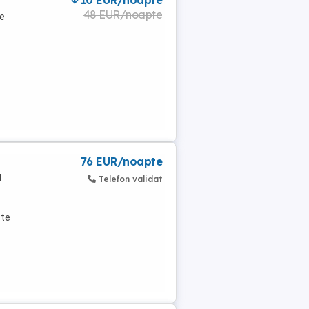
10 EUR/noapte
48 EUR/noapte
de
76 EUR/noapte
M
Telefon validat
ște