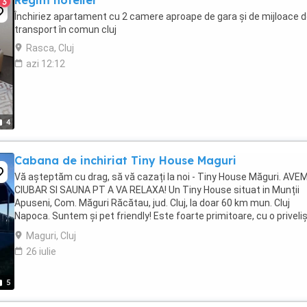
Regim hotelier
3
Închiriez apartament cu 2 camere aproape de gara și de mijloace 
transport în comun cluj
Rasca, Cluj
azi 12:12
4
Cabana de inchiriat Tiny House Maguri
Vă așteptăm cu drag, să vă cazați la noi - Tiny House Măguri. AVE
CIUBAR SI SAUNA PT A VA RELAXA! Un Tiny House situat in Munții
Apuseni, Com. Măguri Răcătau, jud. Cluj, la doar 60 km mun. Cluj
Napoca. Suntem și pet friendly! Este foarte primitoare, cu o priveli
de vis chiar din dormitorul dvs, ...
Maguri, Cluj
26 iulie
5