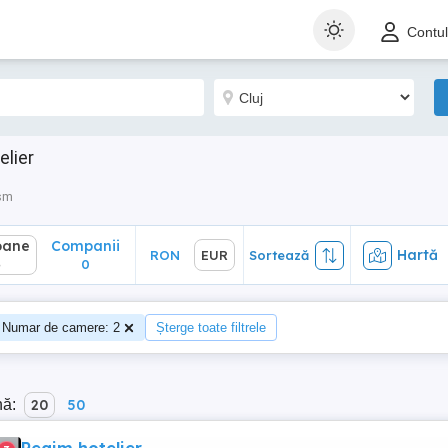
ane
Companii
Hartă
RON
EUR
Sortează
Contu
0
elier
ism
oane
Companii
Hartă
RON
EUR
Sortează
4
0
Numar de camere: 2
Șterge toate filtrele
nă:
20
50