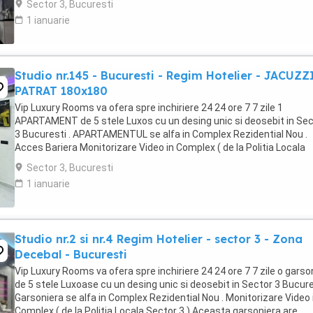
Sector 3, Bucuresti
1 ianuarie
Studio nr.145 - Bucuresti - Regim Hotelier - JACUZZ
PATRAT 180x180
Vip Luxury Rooms va ofera spre inchiriere 24 24 ore 7 7 zile 1
APARTAMENT de 5 stele Luxos cu un desing unic si deosebit in Sec
3 Bucuresti . APARTAMENTUL se alfa in Complex Rezidential Nou .
Acces Bariera Monitorizare Video in Complex ( de la Politia Locala
Sector 3 ) Loc de parcare PRIVAT in complex ...
Sector 3, Bucuresti
1 ianuarie
Studio nr.2 si nr.4 Regim Hotelier - sector 3 - Zona
Decebal - Bucuresti
Vip Luxury Rooms va ofera spre inchiriere 24 24 ore 7 7 zile o garso
de 5 stele Luxoase cu un desing unic si deosebit in Sector 3 Bucures
Garsoniera se alfa in Complex Rezidential Nou . Monitorizare Video 
Complex ( de la Politia Locala Sector 3 ) Aceasta garsoniera are