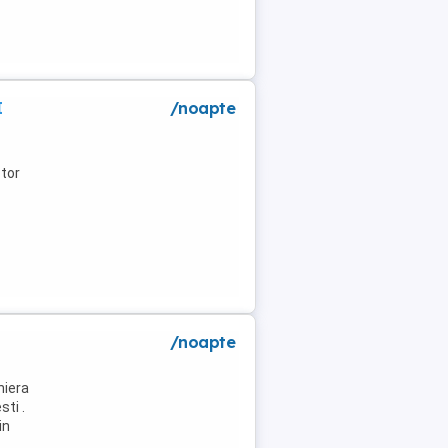
I
/noapte
tor
/noapte
niera
ti .
in