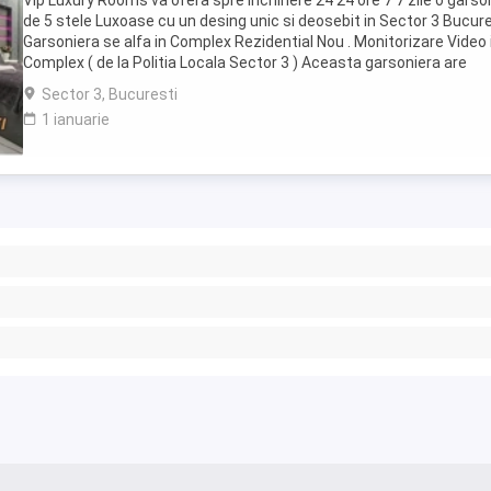
Vip Luxury Rooms va ofera spre inchiriere 24 24 ore 7 7 zile o garso
de 5 stele Luxoase cu un desing unic si deosebit in Sector 3 Bucures
Garsoniera se alfa in Complex Rezidential Nou . Monitorizare Video 
Complex ( de la Politia Locala Sector 3 ) Aceasta garsoniera are
suprafata de 35mp ...
Sector 3, Bucuresti
1 ianuarie