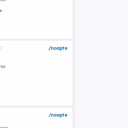
de
I
/noapte
tor
/noapte