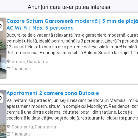
Anunțuri care te-ar putea interesa
Cazare Saturn Garsonieră modernă | 5 min de plajă
AC Wi-Fi | Max. 3 persoane
Bucură-te de o vacanță relaxantă într-o garsonieră modernă, curat
complet utilată, ideală pentru până la 3 persoane. Liberă în perioad
12 august! Nu rata ocazia de a petrece câteva zile la mare! Facilităț
Pat matrimonial + canapea extensibilă Balcon Situată la etajul 1, în
un imobil ...
Saturn, Constanta
1 ianuarie
Apartament 2 camere zona Butoaie
Vă invităm să petreceți un sejur relaxant pe litoral în Mamaia, într-
apartament modern, situat în complexul Moonlight, Residence, zo
centrală una dintre cele mai căutate locații din stațiune. Locație
excelentă la doar câțiva pași de plajă, restaurante, cluburi și punct
atracție. Etaj 8 ...
Constanta, Constanta
1 ianuarie