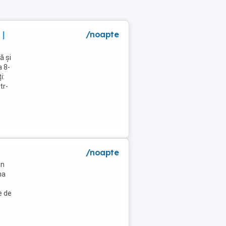
 |
/noapte
ă și
a 8-
i:
tr-
/noapte
un
na
e de