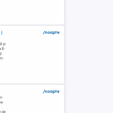
 |
/noapte
ă și
a 8-
i:
tr-
/noapte
un
na
e de