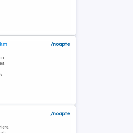
 km
/noapte
in
lea
tv
/noapte
niera
ti .