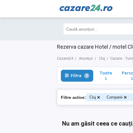
cazare
24
.ro
Toate
Perso
Filtre
3
1
1
Rezerva cazare Hotel / motel Clu
Cazare24
Anunțuri
Cluj
Cazare - Tur
Toate
Pers
Filtre
3
1
1
Filtre active:
Cluj
Companii
Nu am găsit ceea ce cauți