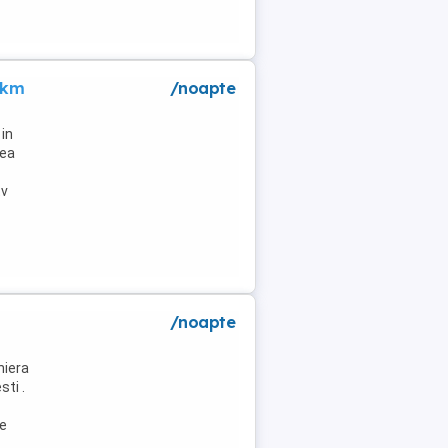
 km
/noapte
in
lea
tv
/noapte
niera
ti .
de