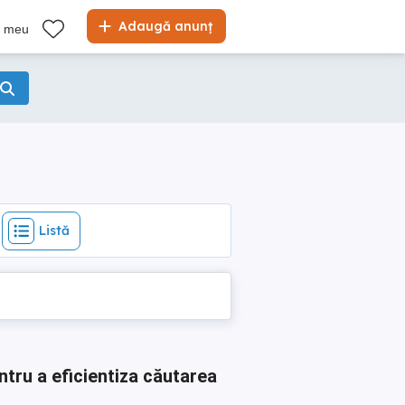
Listă
Adaugă anunț
l meu
Listă
ntru a eficientiza căutarea