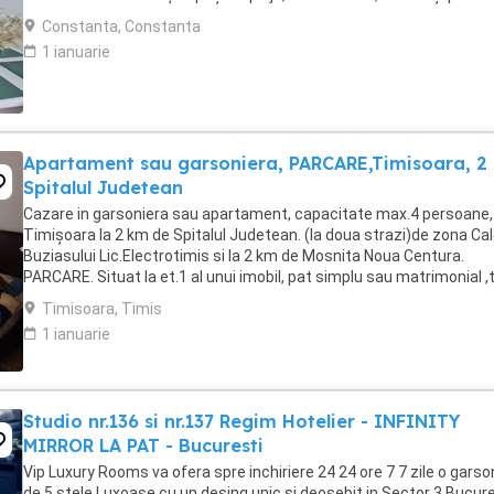
atracție. Etaj 8 ...
Constanta, Constanta
1 ianuarie
Apartament sau garsoniera, PARCARE,Timisoara, 2
Spitalul Judetean
Cazare in garsoniera sau apartament, capacitate max.4 persoane, 
Timișoara la 2 km de Spitalul Judetean. (la doua strazi)de zona Ca
Buziasului Lic.Electrotimis si la 2 km de Mosnita Noua Centura.
PARCARE. Situat la et.1 al unui imobil, pat simplu sau matrimonial ,
+wifi , frigider, mașină spălat, ...
Timisoara, Timis
1 ianuarie
Studio nr.136 si nr.137 Regim Hotelier - INFINITY
MIRROR LA PAT - Bucuresti
Vip Luxury Rooms va ofera spre inchiriere 24 24 ore 7 7 zile o garso
de 5 stele Luxoase cu un desing unic si deosebit in Sector 3 Bucures