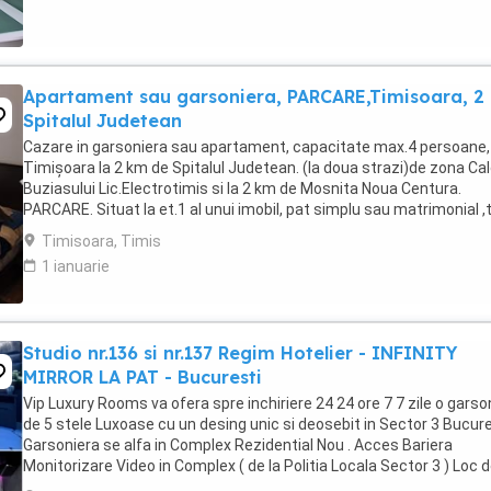
Apartament sau garsoniera, PARCARE,Timisoara, 2
Spitalul Judetean
Cazare in garsoniera sau apartament, capacitate max.4 persoane, 
Timișoara la 2 km de Spitalul Judetean. (la doua strazi)de zona Ca
Buziasului Lic.Electrotimis si la 2 km de Mosnita Noua Centura.
PARCARE. Situat la et.1 al unui imobil, pat simplu sau matrimonial ,
+wifi , frigider, mașină spălat, ...
Timisoara, Timis
1 ianuarie
Studio nr.136 si nr.137 Regim Hotelier - INFINITY
MIRROR LA PAT - Bucuresti
Vip Luxury Rooms va ofera spre inchiriere 24 24 ore 7 7 zile o garso
de 5 stele Luxoase cu un desing unic si deosebit in Sector 3 Bucures
Garsoniera se alfa in Complex Rezidential Nou . Acces Bariera
Monitorizare Video in Complex ( de la Politia Locala Sector 3 ) Loc 
parcare PRIVAT in complex ...