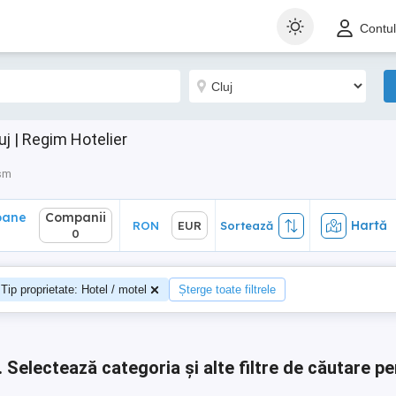
ane
Companii
Hartă
RON
EUR
Sortează
Contu
0
j | Regim Hotelier
ism
oane
Companii
Hartă
RON
EUR
Sortează
0
Tip proprietate: Hotel / motel
Șterge toate filtrele
.
Selectează categoria și alte filtre de căutare pe