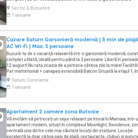
suprafata de 35mp ...
Sector 3, Bucuresti
1 ianuarie
Cazare Saturn Garsonieră modernă | 5 min de plajă
AC Wi-Fi | Max. 3 persoane
Bucură-te de o vacanță relaxantă într-o garsonieră modernă, curat
complet utilată, ideală pentru până la 3 persoane. Liberă în perioad
12 august! Nu rata ocazia de a petrece câteva zile la mare! Facilităț
Pat matrimonial + canapea extensibilă Balcon Situată la etajul 1, în
un imobil ...
Saturn, Constanta
1 ianuarie
Apartament 2 camere zona Butoaie
Vă invităm să petreceți un sejur relaxant pe litoral în Mamaia, într-
apartament modern, situat în complexul Moonlight, Residence, zo
centrală una dintre cele mai căutate locații din stațiune. Locație
excelentă la doar câțiva pași de plajă, restaurante, cluburi și punct