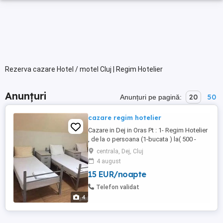
Rezerva cazare Hotel / motel Cluj | Regim Hotelier
Anunțuri
20
50
Anunțuri pe pagină:
cazare regim hotelier
Cazare in Dej in Oras Pt : 1- Regim Hotelier
, de la o persoana (1-bucata ) la( 500 -
bucati ) Pt : 1-Muncitori ,2-Turisti , 3 Interes
centrala, Dej, Cluj
de serviciu ,4 ALTE VARIANTE 2- Cazare
4 august
Permaneta , pt durata de un an sau mai
15 EUR/noapte
multii anii de la o persoana (1-bucata ) la(
500 -bucati ) ...
Telefon validat
4