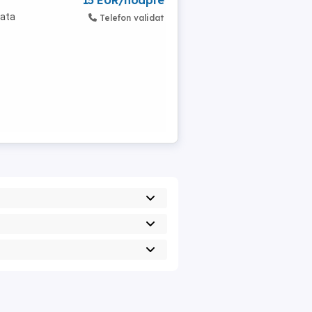
15 EUR/noapte
cata
Telefon validat