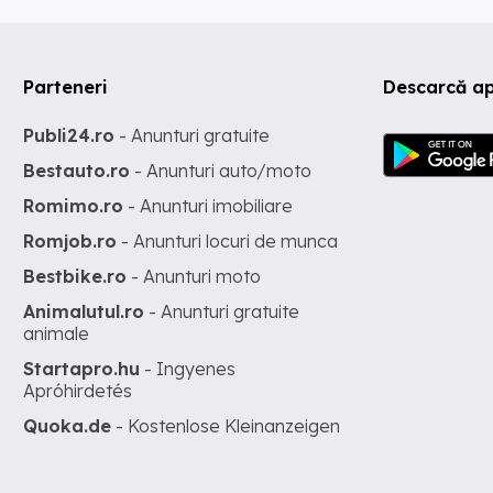
Parteneri
Descarcă ap
Publi24.ro
- Anunturi gratuite
Bestauto.ro
- Anunturi auto/moto
Romimo.ro
- Anunturi imobiliare
Romjob.ro
- Anunturi locuri de munca
Bestbike.ro
- Anunturi moto
Animalutul.ro
- Anunturi gratuite
animale
Startapro.hu
- Ingyenes
Apróhirdetés
Quoka.de
- Kostenlose Kleinanzeigen