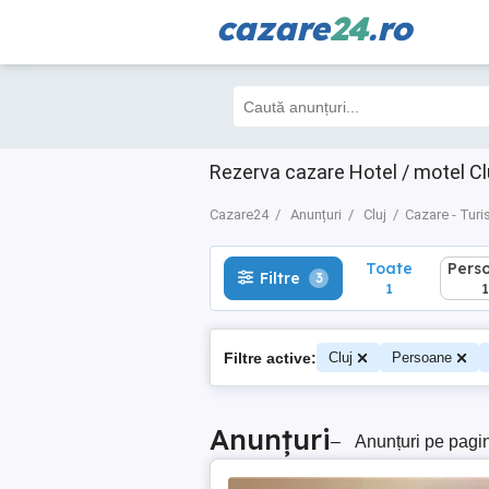
cazare
24
.ro
Toate
Perso
Filtre
3
1
1
Rezerva cazare Hotel / motel Clu
Cazare24
Anunțuri
Cluj
Cazare - Tur
Toate
Pers
Filtre
3
1
1
Filtre active:
Cluj
Persoane
Anunțuri
–
Anunțuri pe pagi