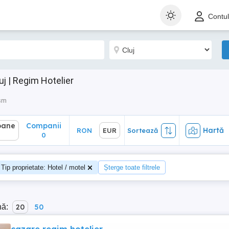
ane
Companii
Hartă
RON
EUR
Sortează
Contu
0
j | Regim Hotelier
ism
oane
Companii
Hartă
RON
EUR
Sortează
0
Tip proprietate: Hotel / motel
Șterge toate filtrele
nă:
20
50