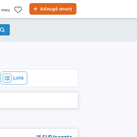
Listă
Adaugă anunț
l meu
Listă