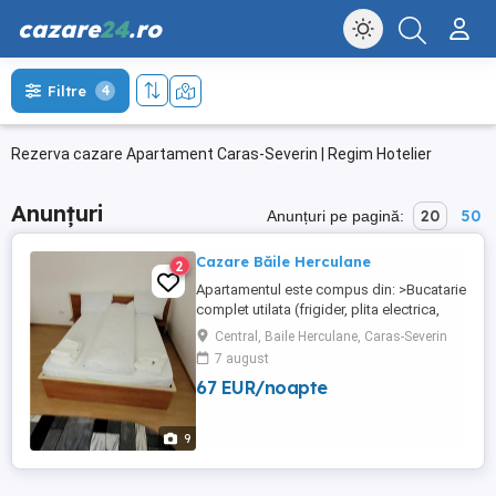
cazare
24
.ro
Filtre
4
Rezerva cazare Apartament Caras-Severin | Regim Hotelier
Anunțuri
20
50
Anunțuri pe pagină:
Cazare Băile Herculane
2
Apartamentul este compus din: >Bucatarie
complet utilata (frigider, plita electrica,
cuptor cu microunde, tacamuri si vesela),
Central, Baile Herculane, Caras-Severin
>Doua dormitoare (pat matrimonial,smart
7 august
tv,wi-fi,aer-conditionat) >Baie >Capacitate
67 EUR/noapte
maxima de cazare:4 persoane!! >Apa
calda,caldura,în permanentă, >Loc pentru
fumat, >Totodata ...
9