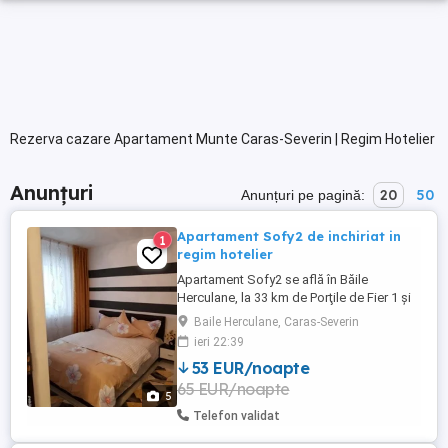
Rezerva cazare Apartament Munte Caras-Severin | Regim Hotelier
Anunțuri
20
50
Anunțuri pe pagină:
Apartament Sofy2 de inchiriat in
1
regim hotelier
Apartament Sofy2 se află în Băile
Herculane, la 33 km de Porţile de Fier 1 și
la 38 km de Rock Sculpture of Decebalus,
Baile Herculane, Caras-Severin
și pune la dispoziție cazare cu aer
ieri 22:39
condiționat, Wifi gratuit și balcon.
53 EUR/noapte
Proprietatea include vedere la munte și la
65 EUR/noapte
râu. Acest apartament oferă oaspeților 2
5
dormitoare, 1 baie, lenjerie ...
Telefon validat