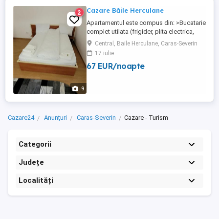
Cazare Băile Herculane
2
Apartamentul este compus din: >Bucatarie
complet utilata (frigider, plita electrica,
cuptor cu microunde, tacamuri si vesela),
Central, Baile Herculane, Caras-Severin
>Doua dormitoare (pat matrimonial,smart
17 iulie
tv,wi-fi,aer-conditionat) >Baie >Capacitate
67 EUR/noapte
maxima de cazare:4 persoane!! >Apa
calda,caldura,în permanentă, >Loc pentru
fumat, >Totodata ...
9
Cazare24
Anunțuri
Caras-Severin
Cazare - Turism
Categorii
Județe
Localități