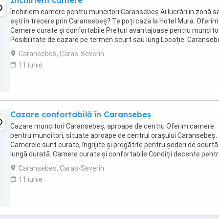
Închiriem camere
Închiriem camere pentru muncitori Caransebeș Ai lucrări în zonă s
ești în trecere prin Caransebeș? Te poți caza la Hotel Mura. Oferim
Camere curate și confortabile Prețuri avantajoase pentru muncito
Posibilitate de cazare pe termen scurt sau lung Locație: Caranseb
Pentru rezervări ...
Caransebes, Caras-Severin
11 iunie
Cazare confortabilă în Caransebeș
Cazare muncitori Caransebeș, aproape de centru Oferim camere
pentru muncitori, situate aproape de centrul orașului Caransebeș.
Camerele sunt curate, îngrijite și pregătite pentru șederi de scurtă
lungă durată. Camere curate și confortabile Condiții decente pent
muncă și odihnă Acces ...
Caransebes, Caras-Severin
11 iunie