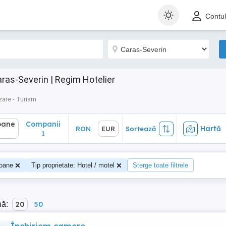
ane
Companii
Hartă
RON
EUR
Sortează
Contu
1
ras-Severin | Regim Hotelier
are - Turism
oane
Companii
Hartă
RON
EUR
Sortează
1
oane
Tip proprietate: Hotel / motel
Șterge toate filtrele
nă:
20
50