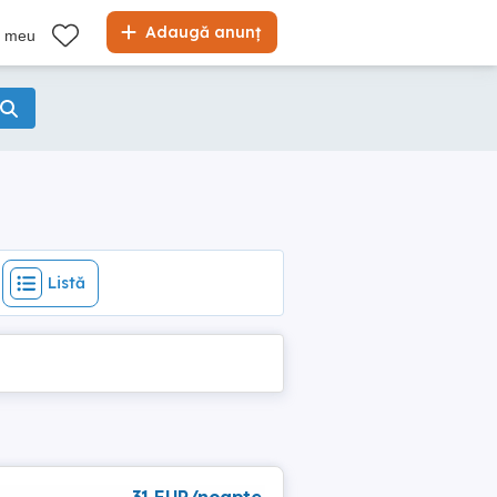
Listă
Adaugă anunț
l meu
Listă