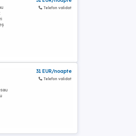
31 EUR/noapte
au
Telefon validat
:
ri
eș
31 EUR/noapte
Telefon validat
 sau
ru