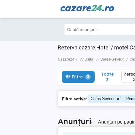
cazare
24
.ro
Toate
Perso
Filtre
3
3
2
Rezerva cazare Hotel / motel Ca
Cazare24
Anunțuri
Caras-Severin
Caz
Toate
Pers
Filtre
3
3
2
Filtre active:
Caras-Severin
Pers
Anunțuri
–
Anunțuri pe pagi