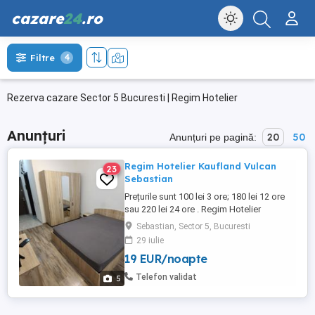
cazare
24
.ro
Filtre
4
Rezerva cazare Sector 5 Bucuresti | Regim Hotelier
Anunțuri
20
50
Anunțuri pe pagină:
Regim Hotelier Kaufland Vulcan
23
Sebastian
Prețurile sunt 100 lei 3 ore; 180 lei 12 ore
sau 220 lei 24 ore . Regim Hotelier
Garsoniera 42 mp situata in zona 13
Sebastian, Sector 5, Bucuresti
Septembrie Parc Sebastian .
29 iulie
Curățenie,discreție,internet wifi, televizor
19 EUR/noapte
LCD. Ne rezervam dreptul de a ne selecta
clienții. Pentru perioade mai lungi de 7 zile
Telefon validat
5
preturile sunt negociabile ...